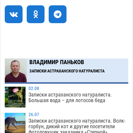
крышей за шестнадцать миллионов
06.08
405
Астраханские спасатели назвали причину
08:29
пожара, в котором погиб 3-месячный малыш
06.08
629
Арендатор заплатит миллионы за порчу
07:38
солью астраханских сельхозугодий
06.08
388
ВЛАДИМИР ПАНЬКОВ
ЗАПИСКИ АСТРАХАНСКОГО НАТУРАЛИСТА
Загрузить еще
02.08
Записки астраханского натуралиста.
Большая вода – для лотосов беда
26.07
Записки астраханского натуралиста. Волк-
горбун, дикий кот и другие посетители
фотоловушек заказника «Степной»