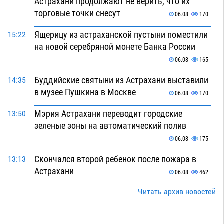
Астрахани продолжают не верить, что их
торговые точки снесут
06.08
170
Ящерицу из астраханской пустыни поместили
15:22
на новой серебряной монете Банка России
06.08
165
Буддийские святыни из Астрахани выставили
14:35
в музее Пушкина в Москве
06.08
170
Мэрия Астрахани переводит городские
13:50
зеленые зоны на автоматический полив
06.08
175
Скончался второй ребенок после пожара в
13:13
Астрахани
06.08
462
Астраханские гандболисты с крупной победы
Читать архив новостей
12:49
стартовали на Всероссийской Спартакиаде
06.08
233