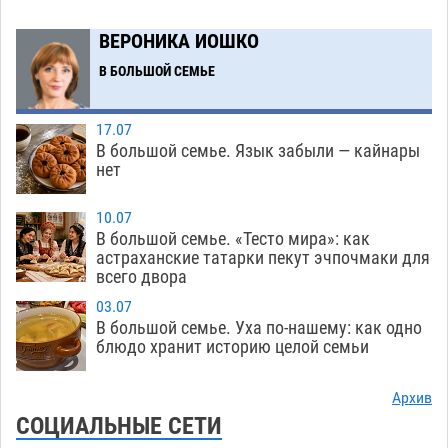
В астраханском селе невестка изрешетила
12:16
ВЕРОНИКА ИОШКО
машину свекрови
06.08
344
В БОЛЬШОЙ СЕМЬЕ
Астраханские приставы выдворили 12
11:45
нелегалов прямым рейсом из Шереметьево
17.07
06.08
217
В большой семье. Язык забыли — кайнары
нет
Как астраханцы назвали своих детей в июле
11:08
06.08
245
10.07
В большой семье. «Тесто мира»: как
В Астрахани несовершеннолетнему дали
10:30
астраханские татарки пекут эчпочмаки для
всего двора
условные 1,5 года за найденные 200 г
растения с наркотой
06.08
236
03.07
В большой семье. Уха по-нашему: как одно
Астраханский детский омбудсмен помогла
09:54
блюдо хранит историю целой семьи
многодетному отцу вернуть родительские
права
06.08
351
Архив
СОЦИАЛЬНЫЕ СЕТИ
В Астрахани купеческий банк укроют новой
09:13