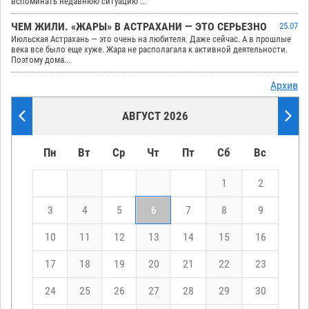
вспоминать недавнюю ситуацию ...
ЧЕМ ЖИЛИ. «ЖАРЫ» В АСТРАХАНИ — ЭТО СЕРЬЕЗНО
25.07
Июльская Астрахань — это очень на любителя. Даже сейчас. А в прошлые
века все было еще хуже. Жара не располагала к активной деятельности.
Поэтому дома...
Архив
АВГУСТ 2026
Пн
Вт
Ср
Чт
Пт
Сб
Вс
1
2
3
4
5
6
7
8
9
10
11
12
13
14
15
16
17
18
19
20
21
22
23
24
25
26
27
28
29
30