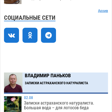
07.08
809
Архив
Астраханский котлован с мусором угрожает
17:09
СОЦИАЛЬНЫЕ СЕТИ
плодородию Харабалинского района
07.08
630
Игорь Редькин проинспектировал
16:24
коммунальную готовность астраханского
земельного массива для льготников
07.08
641
Тяга к сверхскоростям обошлась
15:28
астраханской логистической компании в 400
ВЛАДИМИР ПАНЬКОВ
тысяч рублей
07.08
651
ЗАПИСКИ АСТРАХАНСКОГО НАТУРАЛИСТА
Загрузить еще
02.08
Записки астраханского натуралиста.
Большая вода – для лотосов беда