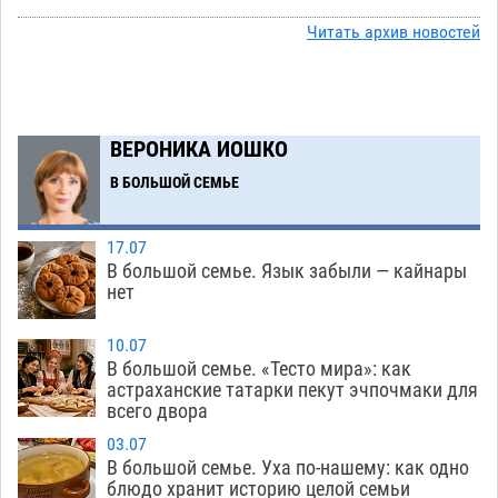
стал героем мурала
08.08
519
Читать архив новостей
Подросток, перебегавший дорогу вне
13:10
перехода, попал под колеса авто в Астрахани
08.08
646
ВЕРОНИКА ИОШКО
Астраханский следком помог подростку
12:02
получить зарплату за честный труд
В БОЛЬШОЙ СЕМЬЕ
08.08
432
17.07
Фаворитская ноша: астраханские
10:51
В большой семье. Язык забыли — кайнары
гандболисты крупно проиграли пермякам
нет
08.08
401
10.07
Лидеры чеченской диаспоры в Астрахани
09:00
В большой семье. «Тесто мира»: как
осудили выходку молодого лихача с улицы
астраханские татарки пекут эчпочмаки для
всего двора
Никольской
08.08
872
03.07
Завтра астраханцы проведут день в режиме
18:00
В большой семье. Уха по-нашему: как одно
экстремальной температурной нагрузки
блюдо хранит историю целой семьи