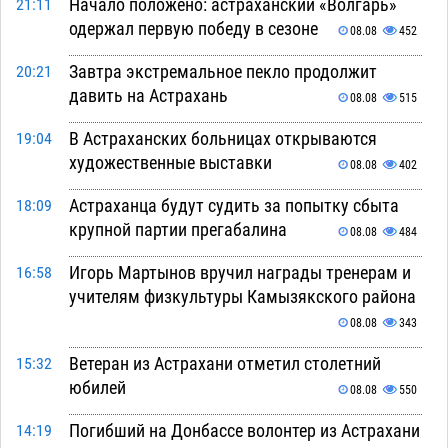
Начало положено: астраханский «Волгарь»
21:11
одержал первую победу в сезоне
08.08
452
Завтра экстремальное пекло продолжит
20:21
давить на Астрахань
08.08
515
В Астраханских больницах открываются
19:04
художественные выставки
08.08
402
Астраханца будут судить за попытку сбыта
18:09
крупной партии прегабалина
08.08
484
Игорь Мартынов вручил награды тренерам и
16:58
учителям физкультуры Камызякского района
08.08
343
Ветеран из Астрахани отметил столетний
15:32
юбилей
08.08
550
Погибший на Донбассе волонтер из Астрахани
14:19