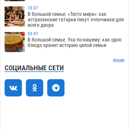
экстремальной температурной нагрузки
10.07
В большой семье. «Тесто мира»: как
07.08
705
астраханские татарки пекут эчпочмаки для
всего двора
Астраханский котлован с мусором угрожает
17:09
плодородию Харабалинского района
03.07
В большой семье. Уха по-нашему: как одно
07.08
544
блюдо хранит историю целой семьи
Игорь Редькин проинспектировал
16:24
коммунальную готовность астраханского
Архив
земельного массива для льготников
СОЦИАЛЬНЫЕ СЕТИ
07.08
544
Тяга к сверхскоростям обошлась
15:28
астраханской логистической компании в 400
тысяч рублей
07.08
571
Астраханские кутилы сменили барные стойки
14:44
на полицейские дежурки
07.08
584