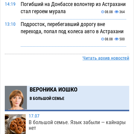
Погибший на Донбассе волонтер из Астрахани
14:19
стал героем мурала
08.08
364
Подросток, перебегавший дорогу вне
13:10
перехода, попал под колеса авто в Астрахани
08.08
500
Астраханский следком помог подростку
12:02
получить зарплату за честный труд
Читать архив новостей
08.08
327
Фаворитская ноша: астраханские
10:51
гандболисты крупно проиграли пермякам
ВЕРОНИКА ИОШКО
08.08
301
В БОЛЬШОЙ СЕМЬЕ
Лидеры чеченской диаспоры в Астрахани
09:00
осудили выходку молодого лихача с улицы
17.07
Никольской
08.08
705
В большой семье. Язык забыли — кайнары
нет
Завтра астраханцы проведут день в режиме
18:00