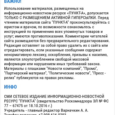
ВАЖНО!
Использование материалов, размещенных на
информационно-новостном ресурсе «ПУНКТ-А», допускается
ТОЛЬКО С РАЗМЕЩЕНИЕМ АКТИВНОЙ ГИПЕРСЫЛКИ. Перед
чтением материалов сайта "ПУНКТ-А" проконсультируйтесь с
юристом и врачом, по возможности ознакомьтесь с
инструкцией по применению всех упомянутых товаров и
услуг; имеются противопоказания. Комментарии читателей
сайта размещаются без предварительного редактирования.
Редакция оставляет за собой право удалить их с сайта или
отредактировать, если указанные сообщения содержат
ненормативную лексику, оскорбления, призывы к насилию,
являются злоупотреблением свободой массовой
информации или нарушением иных требований закона.
Материалы с плашками "Новости компаний", "Промо",
"Партнерский материал", "Политические новости", "Пресс -
релиз" публикуются на правах рекламы.
ИНФО
СМИ СЕТЕВОЕ ИЗДАНИЕ ИНФОРМАЦИОННО-НОВОСТНОЙ
РЕСУРС "ПУНКТ-А" (свидетельство Роскомнадзора ЭЛ № ФС
77 – 67475 от 18.10.2016 г.)
Учредитель - главный редактор Варначкин А. А.
Телефон редакции. +7-908-616-0293.