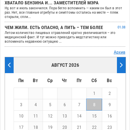
ХВАТАЛО БЕНЗИНА И… ЗАМЕСТИТЕЛЕЙ МЭРА
Ну, вот и июль закончился. Пора бегло вспомнить — каким он был в этот
раз. Нет, все главные атрибуты и симптомы остались на месте — пляж
открыли, спли...
ЧЕМ ЖИЛИ. ЕСТЬ ОПАСНО, А ПИТЬ – ТЕМ БОЛЕЕ
01.08
Летом количество пищевых отравлений кратно увеличивается – это
медицинский факт. И тут можно приводить медстатистику или
вспоминать недавнюю ситуацию ...
Архив
АВГУСТ 2026
Пн
Вт
Ср
Чт
Пт
Сб
Вс
1
2
3
4
5
6
7
8
9
10
11
12
13
14
15
16
17
18
19
20
21
22
23