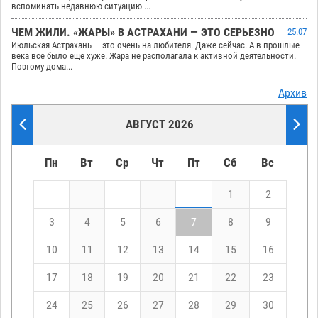
вспоминать недавнюю ситуацию ...
ЧЕМ ЖИЛИ. «ЖАРЫ» В АСТРАХАНИ — ЭТО СЕРЬЕЗНО
25.07
Июльская Астрахань — это очень на любителя. Даже сейчас. А в прошлые
века все было еще хуже. Жара не располагала к активной деятельности.
Поэтому дома...
Архив
АВГУСТ 2026
Пн
Вт
Ср
Чт
Пт
Сб
Вс
1
2
3
4
5
6
7
8
9
10
11
12
13
14
15
16
17
18
19
20
21
22
23
24
25
26
27
28
29
30