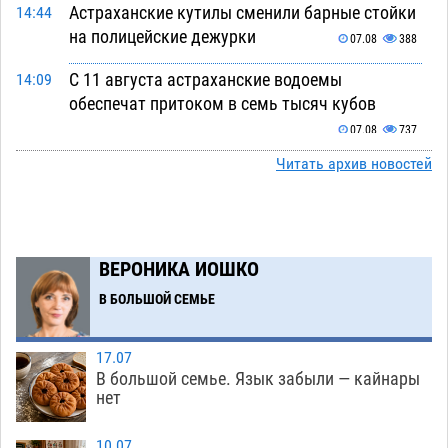
Астраханские кутилы сменили барные стойки
14:44
на полицейские дежурки
07.08
388
С 11 августа астраханские водоемы
14:09
обеспечат притоком в семь тысяч кубов
07.08
737
Читать архив новостей
Астраханский аэропорт попробует отбиться
13:29
от ворон в апелляционном суде
07.08
402
Астраханские археологи откопали древнюю
12:53
помойку
ВЕРОНИКА ИОШКО
07.08
589
В БОЛЬШОЙ СЕМЬЕ
В Астрахани подросток угнал мотоцикл и
11:58
похитил чужие мобильник с банковскими
картами
07.08
363
17.07
В большой семье. Язык забыли — кайнары
Астраханцев ждут на парковом газоне с
11:20
нет
призами и эрмитажными котами
07.08
322
10.07