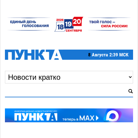
8
Августа
2:39 МСК