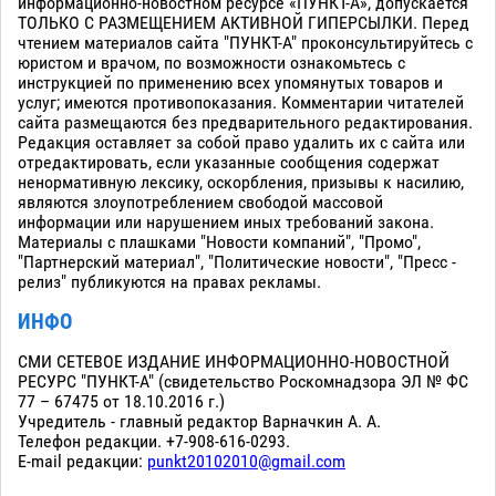
информационно-новостном ресурсе «ПУНКТ-А», допускается
ТОЛЬКО С РАЗМЕЩЕНИЕМ АКТИВНОЙ ГИПЕРСЫЛКИ. Перед
чтением материалов сайта "ПУНКТ-А" проконсультируйтесь с
юристом и врачом, по возможности ознакомьтесь с
инструкцией по применению всех упомянутых товаров и
услуг; имеются противопоказания. Комментарии читателей
сайта размещаются без предварительного редактирования.
Редакция оставляет за собой право удалить их с сайта или
отредактировать, если указанные сообщения содержат
ненормативную лексику, оскорбления, призывы к насилию,
являются злоупотреблением свободой массовой
информации или нарушением иных требований закона.
Материалы с плашками "Новости компаний", "Промо",
"Партнерский материал", "Политические новости", "Пресс -
релиз" публикуются на правах рекламы.
ИНФО
СМИ СЕТЕВОЕ ИЗДАНИЕ ИНФОРМАЦИОННО-НОВОСТНОЙ
РЕСУРС "ПУНКТ-А" (свидетельство Роскомнадзора ЭЛ № ФС
77 – 67475 от 18.10.2016 г.)
Учредитель - главный редактор Варначкин А. А.
Телефон редакции. +7-908-616-0293.
E-mail редакции:
punkt20102010@gmail.com