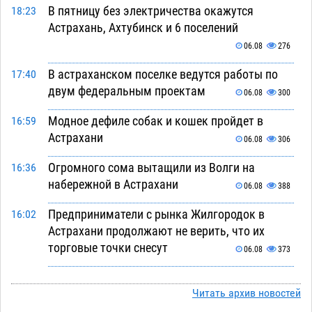
В пятницу без электричества окажутся
18:23
Астрахань, Ахтубинск и 6 поселений
06.08
276
В астраханском поселке ведутся работы по
17:40
двум федеральным проектам
06.08
300
Модное дефиле собак и кошек пройдет в
16:59
Астрахани
06.08
306
Огромного сома вытащили из Волги на
16:36
набережной в Астрахани
06.08
388
Предприниматели с рынка Жилгородок в
16:02
Астрахани продолжают не верить, что их
торговые точки снесут
06.08
373
Ящерицу из астраханской пустыни поместили
15:22
на новой серебряной монете Банка России
Читать архив новостей