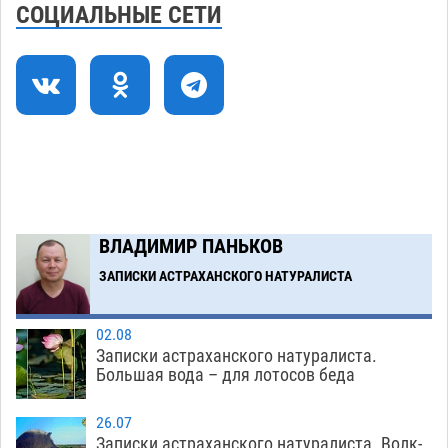
нелегалов прямым рейсом из Шереметьево
СОЦИАЛЬНЫЕ СЕТИ
06.08
336
Как астраханцы назвали своих детей в июле
11:08
06.08
347
В Астрахани несовершеннолетнему дали
10:30
условные 1,5 года за найденные 200 г
растения с наркотой
06.08
333
Загрузить еще
ВЛАДИМИР ПАНЬКОВ
ЗАПИСКИ АСТРАХАНСКОГО НАТУРАЛИСТА
02.08
Записки астраханского натуралиста.
Большая вода – для лотосов беда
26.07
Записки астраханского натуралиста. Волк-