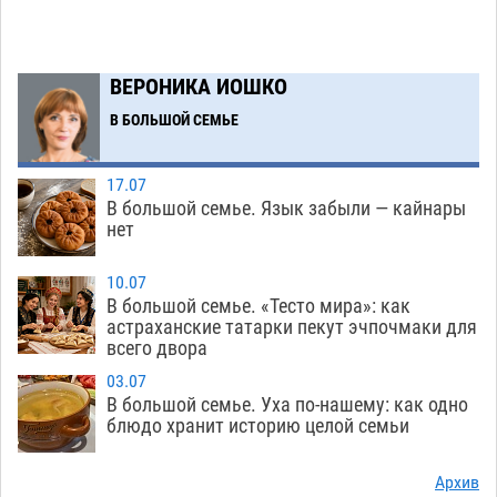
06.08
298
Буддийские святыни из Астрахани выставили
14:35
в музее Пушкина в Москве
06.08
272
ВЕРОНИКА ИОШКО
Мэрия Астрахани переводит городские
13:50
В БОЛЬШОЙ СЕМЬЕ
зеленые зоны на автоматический полив
06.08
283
17.07
В большой семье. Язык забыли — кайнары
Скончался второй ребенок после пожара в
13:13
нет
Астрахани
06.08
687
10.07
Астраханские гандболисты с крупной победы
12:49
В большой семье. «Тесто мира»: как
стартовали на Всероссийской Спартакиаде
астраханские татарки пекут эчпочмаки для
всего двора
06.08
335
03.07
В астраханском селе невестка изрешетила
12:16
В большой семье. Уха по-нашему: как одно
машину свекрови
блюдо хранит историю целой семьи
06.08
488
Астраханские приставы выдворили 12
11:45
Архив