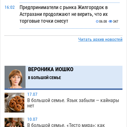
Предприниматели с рынка Жилгородок в
16:02
Астрахани продолжают не верить, что их
торговые точки снесут
06.08
347
Ящерицу из астраханской пустыни поместили
15:22
на новой серебряной монете Банка России
Читать архив новостей
06.08
281
Буддийские святыни из Астрахани выставили
14:35
в музее Пушкина в Москве
06.08
257
ВЕРОНИКА ИОШКО
Мэрия Астрахани переводит городские
13:50
В БОЛЬШОЙ СЕМЬЕ
зеленые зоны на автоматический полив
06.08
268
17.07
В большой семье. Язык забыли — кайнары
Скончался второй ребенок после пожара в
13:13
нет
Астрахани
06.08
656
10.07
Астраханские гандболисты с крупной победы
12:49
В большой семье. «Тесто мира»: как