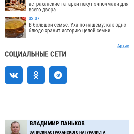
стартовали на Всероссийской Спартакиаде
астраханские татарки пекут эчпочмаки для
всего двора
06.08
318
03.07
В астраханском селе невестка изрешетила
12:16
В большой семье. Уха по-нашему: как одно
машину свекрови
блюдо хранит историю целой семьи
06.08
470
Астраханские приставы выдворили 12
11:45
Архив
нелегалов прямым рейсом из Шереметьево
СОЦИАЛЬНЫЕ СЕТИ
06.08
319
Как астраханцы назвали своих детей в июле
11:08
06.08
333
В Астрахани несовершеннолетнему дали
10:30
условные 1,5 года за найденные 200 г
растения с наркотой
06.08
317
Загрузить еще
ВЛАДИМИР ПАНЬКОВ
ЗАПИСКИ АСТРАХАНСКОГО НАТУРАЛИСТА