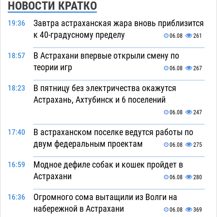
НОВОСТИ КРАТКО
Завтра астраханская жара вновь приблизится
19:36
к 40-градусному пределу
06.08
261
В Астрахани впервые открыли смену по
18:57
теории игр
06.08
267
В пятницу без электричества окажутся
18:23
Астрахань, Ахтубинск и 6 поселений
06.08
247
В астраханском поселке ведутся работы по
17:40
двум федеральным проектам
06.08
275
Модное дефиле собак и кошек пройдет в
16:59
Астрахани
06.08
280
Огромного сома вытащили из Волги на
16:36
набережной в Астрахани
06.08
369