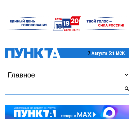
7
Августа
5:1 МСК