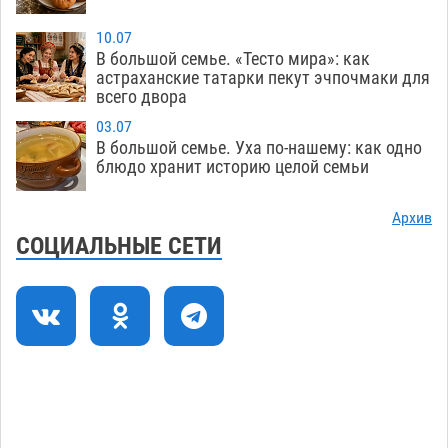
Астрахани
06.08
700
10.07
Астраханские гандболисты с крупной победы
12:49
В большой семье. «Тесто мира»: как
стартовали на Всероссийской Спартакиаде
астраханские татарки пекут эчпочмаки для
всего двора
06.08
342
03.07
В астраханском селе невестка изрешетила
12:16
В большой семье. Уха по-нашему: как одно
машину свекрови
блюдо хранит историю целой семьи
06.08
494
Астраханские приставы выдворили 12
11:45
Архив
нелегалов прямым рейсом из Шереметьево
СОЦИАЛЬНЫЕ СЕТИ
06.08
341
Как астраханцы назвали своих детей в июле
11:08
06.08
351
В Астрахани несовершеннолетнему дали
10:30
условные 1,5 года за найденные 200 г
растения с наркотой
06.08
337