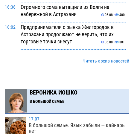
Огромного сома вытащили из Волги на
16:36
набережной в Астрахани
06.08
400
Предприниматели с рынка Жилгородок в
16:02
Астрахани продолжают не верить, что их
торговые точки снесут
06.08
381
Ящерицу из астраханской пустыни поместили
15:22
на новой серебряной монете Банка России
Читать архив новостей
06.08
303
Буддийские святыни из Астрахани выставили
14:35
в музее Пушкина в Москве
06.08
278
ВЕРОНИКА ИОШКО
Мэрия Астрахани переводит городские
13:50
В БОЛЬШОЙ СЕМЬЕ
зеленые зоны на автоматический полив
06.08
289
17.07
В большой семье. Язык забыли — кайнары
Скончался второй ребенок после пожара в
13:13
нет