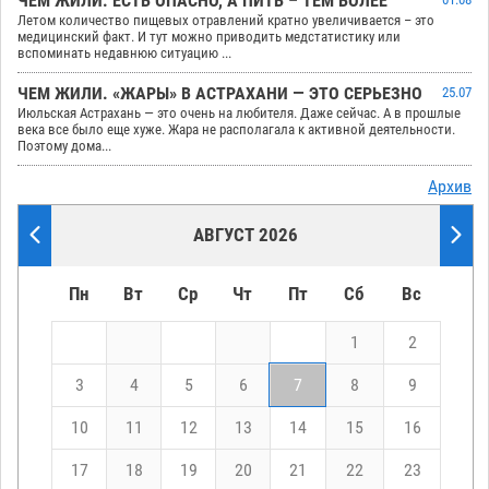
ЧЕМ ЖИЛИ. ЕСТЬ ОПАСНО, А ПИТЬ – ТЕМ БОЛЕЕ
Летом количество пищевых отравлений кратно увеличивается – это
медицинский факт. И тут можно приводить медстатистику или
вспоминать недавнюю ситуацию ...
ЧЕМ ЖИЛИ. «ЖАРЫ» В АСТРАХАНИ — ЭТО СЕРЬЕЗНО
25.07
Июльская Астрахань — это очень на любителя. Даже сейчас. А в прошлые
века все было еще хуже. Жара не располагала к активной деятельности.
Поэтому дома...
Архив
АВГУСТ 2026
Пн
Вт
Ср
Чт
Пт
Сб
Вс
1
2
3
4
5
6
7
8
9
10
11
12
13
14
15
16
17
18
19
20
21
22
23