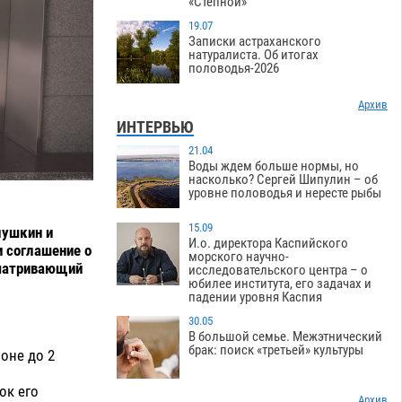
«Степной»
19.07
Записки астраханского
натуралиста. Об итогах
половодья-2026
Архив
ИНТЕРВЬЮ
21.04
Воды ждем больше нормы, но
насколько? Сергей Шипулин – об
уровне половодья и нересте рыбы
15.09
лушкин и
И.о. директора Каспийского
 соглашение о
морского научно-
сматривающий
исследовательского центра – о
юбилее института, его задачах и
падении уровня Каспия
30.05
В большой семье. Межэтнический
брак: поиск «третьей» культуры
оне до 2
ок его
Архив