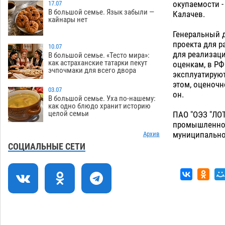
окупаемости -
выставили в музее Пушкина в Москве
17.07
В большой семье. Язык забыли —
Калачев.
06.08
313
кайнары нет
Генеральный 
Мэрия Астрахани переводит городские
13:50
проекта для р
зеленые зоны на автоматический
10.07
для реализац
полив
В большой семье. «Тесто мира»:
06.08
312
как астраханские татарки пекут
оценкам, в РФ
эчпочмаки для всего двора
эксплуатируют
Скончался второй ребенок после
13:13
этом, оценочн
пожара в Астрахани
06.08
756
03.07
он.
В большой семье. Уха по-нашему:
Астраханские гандболисты с крупной
12:49
как одно блюдо хранит историю
целой семьи
ПАО "ОЭЗ "ЛО
победы стартовали на Всероссийской
промышленно-
Спартакиаде
06.08
361
муниципально
Архив
В астраханском селе невестка
12:16
СОЦИАЛЬНЫЕ СЕТИ
изрешетила машину свекрови
06.08
529
Астраханские приставы выдворили 12
11:45
нелегалов прямым рейсом из
Шереметьево
06.08
368
11:08