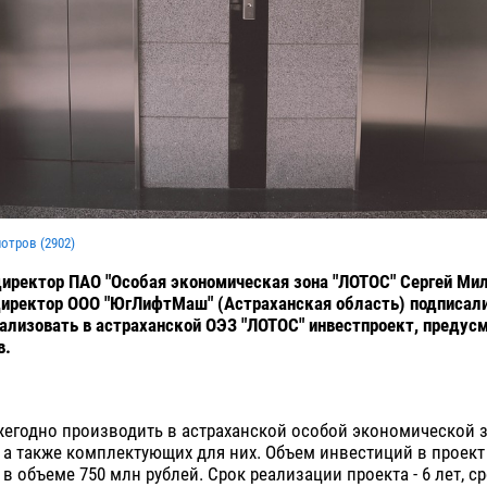
мотров (
2902
)
иректор ПАО "Особая экономическая зона "ЛОТОС" Сергей Ми
иректор ООО "ЮгЛифтМаш" (Астраханская область) подписали
ализовать в астраханской ОЭЗ "ЛОТОС" инвестпроект, преду
в.
егодно производить в астраханской особой экономической з
 а также комплектующих для них. Объем инвестиций в проект
в объеме 750 млн рублей. Срок реализации проекта - 6 лет, ср