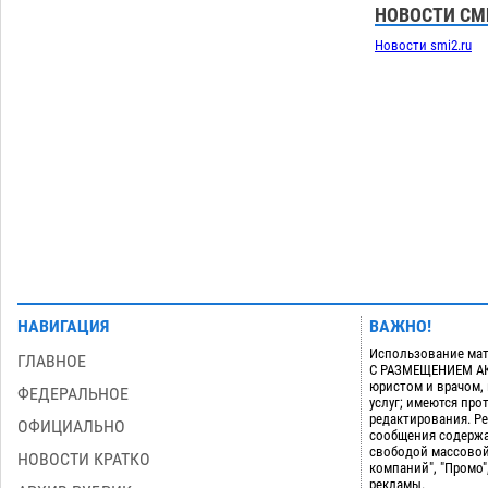
Как астраханцы назвали своих детей в
НОВОСТИ СМ
июле
06.08
371
Новости smi2.ru
Загрузить еще
НАВИГАЦИЯ
ВАЖНО!
Использование мат
ГЛАВНОЕ
С РАЗМЕЩЕНИЕМ АКТ
юристом и врачом,
ФЕДЕРАЛЬНОЕ
услуг; имеются пр
редактирования. Ре
ОФИЦИАЛЬНО
сообщения содержа
свободой массовой
НОВОСТИ КРАТКО
компаний", "Промо"
рекламы.