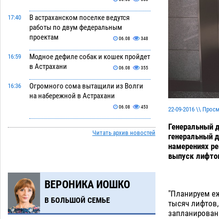
В астраханском поселке ведутся
17:40
работы по двум федеральным
проектам
06.08
348
Модное дефиле собак и кошек пройдет
16:59
в Астрахани
06.08
355
Огромного сома вытащили из Волги
16:36
на набережной в Астрахани
06.08
453
22-09-2016 \\ Прос
Предприниматели с рынка
16:02
Генеральный д
Читать архив новостей
Жилгородок в Астрахани продолжают
генеральный д
не верить, что их торговые точки
намерениях ре
снесут
выпуск лифто
06.08
429
Ящерицу из астраханской пустыни
15:22
ВЕРОНИКА ИОШКО
поместили на новой серебряной
"Планируем еж
монете Банка России
06.08
329
В БОЛЬШОЙ СЕМЬЕ
тысяч лифтов,
запланирован 
Буддийские святыни из Астрахани
14:35