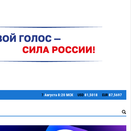
7
Августа
8:20 МСК
USD
81,5018
EUR
87,5697