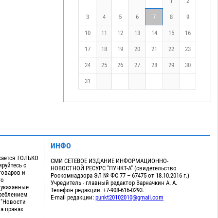
1
2
3
4
5
6
7
8
9
10
11
12
13
14
15
16
17
18
19
20
21
22
23
24
25
26
27
28
29
30
31
ИНФО
кается ТОЛЬКО
СМИ СЕТЕВОЕ ИЗДАНИЕ ИНФОРМАЦИОННО-
руйтесь с
НОВОСТНОЙ РЕСУРС "ПУНКТ-А" (свидетельство
товаров и
Роскомнадзора ЭЛ № ФС 77 – 67475 от 18.10.2016 г.)
го
Учредитель - главный редактор Варначкин А. А.
 указанные
Телефон редакции. +7-908-616-0293.
треблением
E-mail редакции:
punkt20102010@gmail.com
 "Новости
на правах