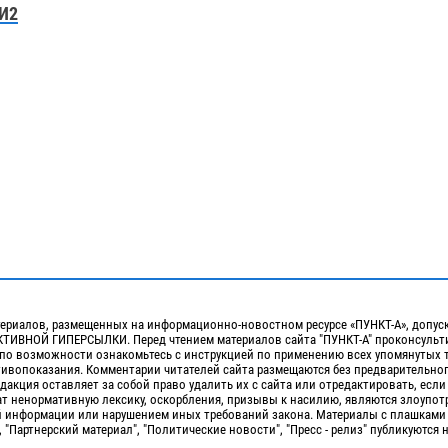
И2
ериалов, размещенных на информационно-новостном ресурсе «ПУНКТ-А», допус
ИВНОЙ ГИПЕРСЫЛКИ. Перед чтением материалов сайта "ПУНКТ-А" проконсульти
 по возможности ознакомьтесь с инструкцией по применению всех упомянутых 
отивопоказания. Комментарии читателей сайта размещаются без предварительно
дакция оставляет за собой право удалить их с сайта или отредактировать, если
т ненормативную лексику, оскорбления, призывы к насилию, являются злоупо
 информации или нарушением иных требований закона. Материалы с плашками
, "Партнерский материал", "Политические новости", "Пресс - релиз" публикуются 