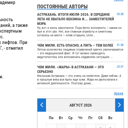
ладимир
ПОСТОЯННЫЕ АВТОРЫ
АСТРАХАНЬ. ИТОГИ ИЮЛЯ-2026. В СЕРЕДИНЕ
03.08
ьность
ЛЕТА НЕ ХВАТАЛО БЕНЗИНА И… ЗАМЕСТИТЕЛЕЙ
МЭРА
аний, а также
Ну, вот и июль закончился. Пора бегло вспомнить — каким он
экспертным
был в этот раз. Нет, все главные атрибуты и симптомы
остались на месте — пляж открыли, спли...
с.
 лифтов. При
ЧЕМ ЖИЛИ. ЕСТЬ ОПАСНО, А ПИТЬ – ТЕМ БОЛЕЕ
01.08
, - отметил
Летом количество пищевых отравлений кратно увеличивается
– это медицинский факт. И тут можно приводить
медстатистику или вспоминать недавнюю ситуацию ...
ЧЕМ ЖИЛИ. «ЖАРЫ» В АСТРАХАНИ — ЭТО
25.07
СЕРЬЕЗНО
и.
Июльская Астрахань — это очень на любителя. Даже сейчас. А
в прошлые века все было еще хуже. Жара не располагала к
активной деятельности. Поэтому дома...
Архив
АВГУСТ 2026
Пн
Вт
Ср
Чт
Пт
Сб
Вс