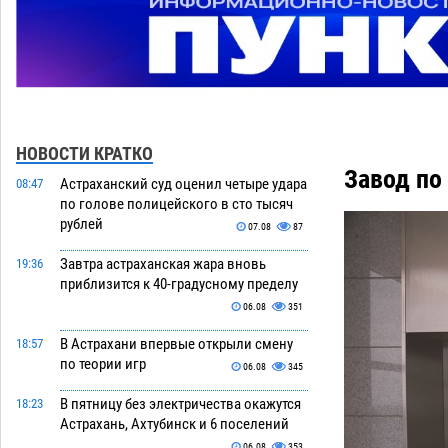
НОВОСТИ КРАТКО
Завод по
Астраханский суд оценил четыре удара
08:47
по голове полицейского в сто тысяч
рублей
07.08
87
Завтра астраханская жара вновь
19:36
приблизится к 40-градусному пределу
06.08
351
В Астрахани впервые открыли смену
18:57
по теории игр
06.08
345
В пятницу без электричества окажутся
18:23
Астрахань, Ахтубинск и 6 поселений
06.08
353