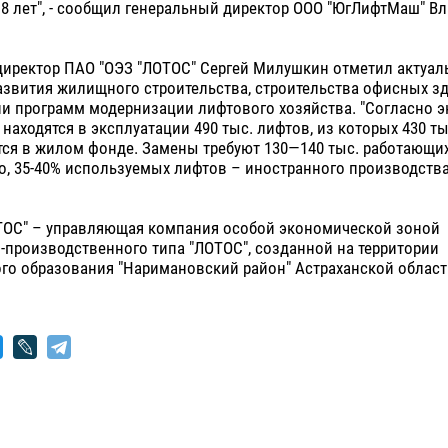
 8 лет", - сообщил генеральный директор ООО "ЮгЛифтМаш" В
директор ПАО "ОЭЗ "ЛОТОС" Сергей Милушкин отметил актуал
азвития жилищного строительства, строительства офисных зд
ии программ модернизации лифтового хозяйства. "Согласно 
 находятся в эксплуатации 490 тыс. лифтов, из которых 430 ты
ся в жилом фонде. Замены требуют 130—140 тыс. работающих
о, 35-40% используемых лифтов – иностранного производства"
ТОС" – управляющая компания особой экономической зоной
производственного типа "ЛОТОС", созданной на территории
го образования "Наримановский район" Астраханской област