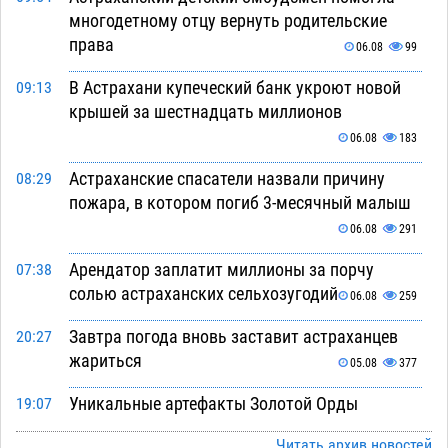
многодетному отцу вернуть родительские
права
06.08
99
В Астрахани купеческий банк укроют новой
09:13
крышей за шестнадцать миллионов
06.08
183
Астраханские спасатели назвали причину
08:29
пожара, в котором погиб 3-месячный малыш
06.08
291
Арендатор заплатит миллионы за порчу
07:38
солью астраханских сельхозугодий
06.08
259
Завтра погода вновь заставит астраханцев
20:27
жариться
05.08
377
Уникальные артефакты Золотой Орды
19:07
выставили в астраханском музее
05.08
406
Читать архив новостей