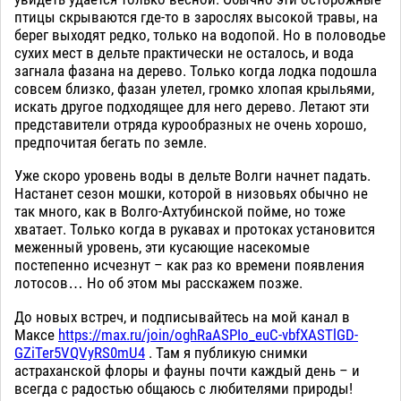
птицы скрываются где-то в зарослях высокой травы, на
берег выходят редко, только на водопой. Но в половодье
сухих мест в дельте практически не осталось, и вода
загнала фазана на дерево. Только когда лодка подошла
совсем близко, фазан улетел, громко хлопая крыльями,
искать другое подходящее для него дерево. Летают эти
представители отряда курообразных не очень хорошо,
предпочитая бегать по земле.
Уже скоро уровень воды в дельте Волги начнет падать.
Настанет сезон мошки, которой в низовьях обычно не
так много, как в Волго-Ахтубинской пойме, но тоже
хватает. Только когда в рукавах и протоках установится
меженный уровень, эти кусающие насекомые
постепенно исчезнут – как раз ко времени появления
лотосов… Но об этом мы расскажем позже.
До новых встреч, и подписывайтесь на мой канал в
Максе
https://max.ru/join/oghRaASPIo_euC-vbfXASTlGD-
GZiTer5VQVyRS0mU4
. Там я публикую снимки
астраханской флоры и фауны почти каждый день – и
всегда с радостью общаюсь с любителями природы!