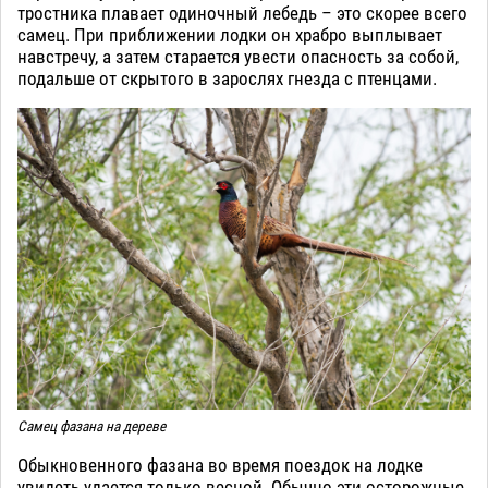
тростника плавает одиночный лебедь – это скорее всего
самец. При приближении лодки он храбро выплывает
навстречу, а затем старается увести опасность за собой,
подальше от скрытого в зарослях гнезда с птенцами.
Самец фазана на дереве
Обыкновенного фазана во время поездок на лодке
увидеть удается только весной. Обычно эти осторожные