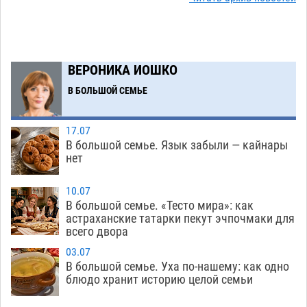
Маленькую девочку увезли в больницу после
18:29
ДТП у «Алимпика» в Астрахани
05.08
613
Всероссийская летняя перепись воробьев
16:31
ВЕРОНИКА ИОШКО
стартует в Астрахани
05.08
368
В БОЛЬШОЙ СЕМЬЕ
Астраханские пожарные поезда с начала года
15:58
десять раз выезжали на борьбу с огнем
17.07
05.08
385
В большой семье. Язык забыли — кайнары
нет
Гость из Чечни утонул в реке под Астраханью
15:14
05.08
574
10.07
В большой семье. «Тесто мира»: как
Попытка спасти знакомого привела трех
14:38
астраханские татарки пекут эчпочмаки для
всего двора
астраханок под уголовную статью
05.08
490
03.07
Тысяча четыреста астраханцев пересели на
14:00
В большой семье. Уха по-нашему: как одно
электромобили
блюдо хранит историю целой семьи
05.08
480