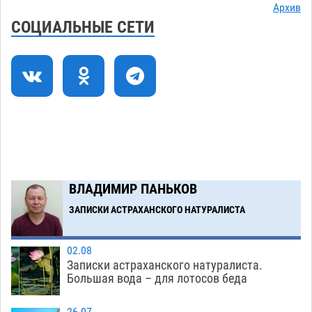
Глава крупного астраханского города
13:23
Архив
поставил жителей перед непростым выбором
СОЦИАЛЬНЫЕ СЕТИ
05.08
1317
Младенец погиб в крупном пожаре в
12:51
Астрахани
05.08
527
У астраханца в морозильной камере
12:23
обнаружили почти полсотни стерлядей
05.08
473
Загрузить еще
ВЛАДИМИР ПАНЬКОВ
ЗАПИСКИ АСТРАХАНСКОГО НАТУРАЛИСТА
02.08
Записки астраханского натуралиста.
Большая вода – для лотосов беда
26.07