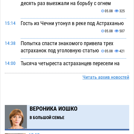
десять раз выезжали на борьбу с огнем
05.08
325
Гость из Чечни утонул в реке под Астраханью
15:14
05.08
507
Попытка спасти знакомого привела трех
14:38
астраханок под уголовную статью
05.08
421
Тысяча четыреста астраханцев пересели на
14:00
электромобили
05.08
416
Читать архив новостей
Глава крупного астраханского города
13:23
поставил жителей перед непростым выбором
05.08
1202
ВЕРОНИКА ИОШКО
Младенец погиб в крупном пожаре в
12:51
Астрахани
В БОЛЬШОЙ СЕМЬЕ
05.08
472
У астраханца в морозильной камере
12:23