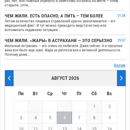
раз. Нет, все главные атрибуты и симптомы остались на месте — пляж
открыли, спли...
ЧЕМ ЖИЛИ. ЕСТЬ ОПАСНО, А ПИТЬ – ТЕМ БОЛЕЕ
01.08
Летом количество пищевых отравлений кратно увеличивается – это
медицинский факт. И тут можно приводить медстатистику или
вспоминать недавнюю ситуацию ...
ЧЕМ ЖИЛИ. «ЖАРЫ» В АСТРАХАНИ — ЭТО СЕРЬЕЗНО
25.07
Июльская Астрахань — это очень на любителя. Даже сейчас. А в прошлые
века все было еще хуже. Жара не располагала к активной деятельности.
Поэтому дома...
Архив
АВГУСТ 2026
Пн
Вт
Ср
Чт
Пт
Сб
Вс
1
2
3
4
5
6
7
8
9
10
11
12
13
14
15
16