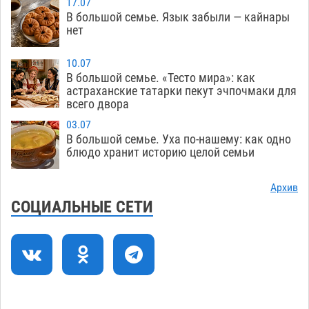
17.07
обнаружили почти полсотни стерлядей
В большой семье. Язык забыли — кайнары
05.08
422
нет
Астраханец проведет за решеткой 2 года и
11:54
10.07
выплатит миллионный ущерб за смертельную
В большой семье. «Тесто мира»: как
небрежность за рулем
астраханские татарки пекут эчпочмаки для
05.08
386
всего двора
В Астрахани возле Нового моста спасли
11:22
03.07
подростка на пенопласте
05.08
453
В большой семье. Уха по-нашему: как одно
блюдо хранит историю целой семьи
Астраханцам ответили на важный вопрос о
10:48
территориальном отряде «Барс»
05.08
403
Архив
СОЦИАЛЬНЫЕ СЕТИ
На астраханских полях начался сбор томатов
10:13
05.08
334
Строительство на краю земли доверили
09:40
астраханским студентам
05.08
370