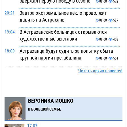
одержал первую победу в сезоне
08.08
572
Завтра экстремальное пекло продолжит
20:21
давить на Астрахань
08.08
587
В Астраханских больницах открываются
19:04
художественные выставки
08.08
453
Астраханца будут судить за попытку сбыта
18:09
крупной партии прегабалина
08.08
551
Игорь Мартынов вручил награды тренерам и
16:58
Читать архив новостей
учителям физкультуры Камызякского района
08.08
389
Ветеран из Астрахани отметил столетний
15:32
ВЕРОНИКА ИОШКО
юбилей
08.08
607
В БОЛЬШОЙ СЕМЬЕ
Погибший на Донбассе волонтер из Астрахани
14:19
стал героем мурала
08.08
572
17.07