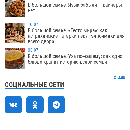
В большой семье. Язык забыли — кайнары
Подросток, перебегавший дорогу вне
13:10
нет
перехода, попал под колеса авто в Астрахани
08.08
699
10.07
В большой семье. «Тесто мира»: как
Астраханский следком помог подростку
12:02
астраханские татарки пекут эчпочмаки для
получить зарплату за честный труд
всего двора
08.08
474
03.07
В большой семье. Уха по-нашему: как одно
Фаворитская ноша: астраханские
10:51
блюдо хранит историю целой семьи
гандболисты крупно проиграли пермякам
08.08
438
Архив
СОЦИАЛЬНЫЕ СЕТИ
Лидеры чеченской диаспоры в Астрахани
09:00
осудили выходку молодого лихача с улицы
Никольской
08.08
965
Завтра астраханцы проведут день в режиме
18:00
экстремальной температурной нагрузки
07.08
841