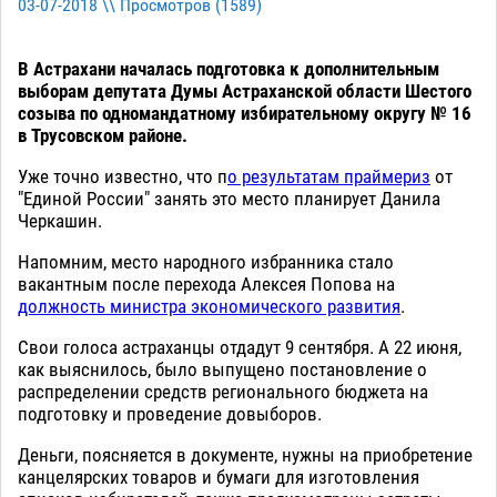
03-07-2018 \\ Просмотров (
1589
)
В Астрахани началась подготовка к дополнительным
выборам депутата Думы Астраханской области Шестого
созыва по одномандатному избирательному округу № 16
в Трусовском районе.
Уже точно известно, что п
о результатам праймериз
от
"Единой России" занять это место планирует Данила
Черкашин.
Напомним, место народного избранника стало
вакантным после перехода Алексея Попова на
должность министра экономического развития
.
Свои голоса астраханцы отдадут 9 сентября. А 22 июня,
как выяснилось, было выпущено постановление о
распределении средств регионального бюджета на
подготовку и проведение довыборов.
Деньги, поясняется в документе, нужны на приобретение
канцелярских товаров и бумаги для изготовления