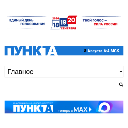
8
Августа
6:4 МСК