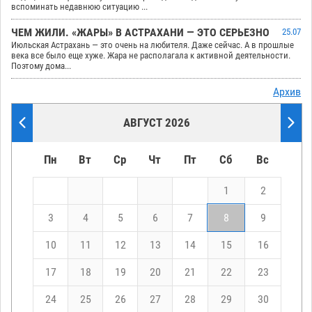
вспоминать недавнюю ситуацию ...
ЧЕМ ЖИЛИ. «ЖАРЫ» В АСТРАХАНИ — ЭТО СЕРЬЕЗНО
25.07
Июльская Астрахань — это очень на любителя. Даже сейчас. А в прошлые
века все было еще хуже. Жара не располагала к активной деятельности.
Поэтому дома...
Архив
АВГУСТ 2026
Пн
Вт
Ср
Чт
Пт
Сб
Вс
1
2
3
4
5
6
7
8
9
10
11
12
13
14
15
16
17
18
19
20
21
22
23
24
25
26
27
28
29
30