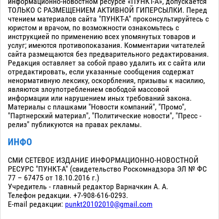
информационно-новостном ресурсе «ПУНКТ-А», допускается
ТОЛЬКО С РАЗМЕЩЕНИЕМ АКТИВНОЙ ГИПЕРСЫЛКИ. Перед
чтением материалов сайта "ПУНКТ-А" проконсультируйтесь с
юристом и врачом, по возможности ознакомьтесь с
инструкцией по применению всех упомянутых товаров и
услуг; имеются противопоказания. Комментарии читателей
сайта размещаются без предварительного редактирования.
Редакция оставляет за собой право удалить их с сайта или
отредактировать, если указанные сообщения содержат
ненормативную лексику, оскорбления, призывы к насилию,
являются злоупотреблением свободой массовой
информации или нарушением иных требований закона.
Материалы с плашками "Новости компаний", "Промо",
"Партнерский материал", "Политические новости", "Пресс -
релиз" публикуются на правах рекламы.
ИНФО
СМИ СЕТЕВОЕ ИЗДАНИЕ ИНФОРМАЦИОННО-НОВОСТНОЙ
РЕСУРС "ПУНКТ-А" (свидетельство Роскомнадзора ЭЛ № ФС
77 – 67475 от 18.10.2016 г.)
Учредитель - главный редактор Варначкин А. А.
Телефон редакции. +7-908-616-0293.
E-mail редакции:
punkt20102010@gmail.com