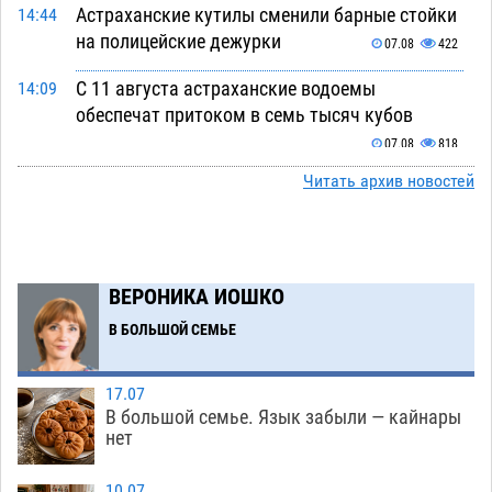
Астраханские кутилы сменили барные стойки
14:44
на полицейские дежурки
07.08
422
С 11 августа астраханские водоемы
14:09
обеспечат притоком в семь тысяч кубов
07.08
818
Читать архив новостей
Астраханский аэропорт попробует отбиться
13:29
от ворон в апелляционном суде
07.08
439
Астраханские археологи откопали древнюю
12:53
помойку
ВЕРОНИКА ИОШКО
07.08
618
В БОЛЬШОЙ СЕМЬЕ
В Астрахани подросток угнал мотоцикл и
11:58
похитил чужие мобильник с банковскими
картами
07.08
383
17.07
В большой семье. Язык забыли — кайнары
Астраханцев ждут на парковом газоне с
11:20
нет
призами и эрмитажными котами
07.08
341
10.07