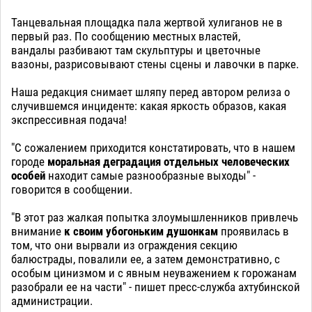
Танцевальная площадка пала жертвой хулиганов не в
первый раз. По сообщению местных властей,
вандалы разбивают там скульптуры и цветочные
вазоны, разрисовывают стены сцены и лавочки в парке.
Наша редакция снимает шляпу перед автором релиза о
случившемся инциденте: какая яркость образов, какая
экспрессивная подача!
"С сожалением приходится констатировать, что в нашем
городе
моральная деградация отдельных человеческих
особей
находит самые разнообразные выходы" -
говорится в сообщении.
"В этот раз жалкая попытка злоумышленников привлечь
внимание
к своим убогоньким душонкам
проявилась в
том, что они вырвали из ограждения секцию
балюстрады, повалили ее, а затем демонстративно, с
особым цинизмом и с явным неуважением к горожанам
разобрали ее на части" - пишет пресс-служба ахтубинской
администрации.