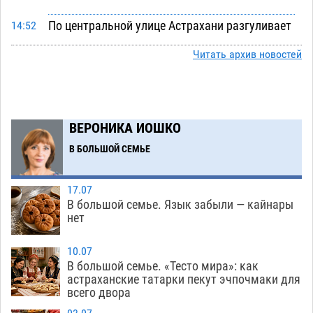
По центральной улице Астрахани разгуливает
14:52
павлин
10.08
504
Читать архив новостей
Под Астраханью уборка в палисаднике
14:15
закончилась подрывом лимонки времен
Великой Отечественной
10.08
396
ВЕРОНИКА ИОШКО
Астраханская птицефабрика ответит рублем
13:38
В БОЛЬШОЙ СЕМЬЕ
за каждый день просрочки судебного
решения
10.08
322
17.07
В Астраханской области запечатлели
13:01
В большой семье. Язык забыли — кайнары
огромного черного паука-охотника
нет
10.08
541
Астраханец из федерального розыска не смог
12:24
10.07
проехать мимо волгоградского патруля
В большой семье. «Тесто мира»: как
астраханские татарки пекут эчпочмаки для
10.08
378
всего двора
В Астрахани появится музыкальный арт-
11:41