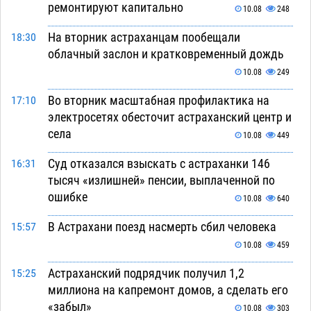
ремонтируют капитально
10.08
248
На вторник астраханцам пообещали
18:30
облачный заслон и кратковременный дождь
10.08
249
Во вторник масштабная профилактика на
17:10
электросетях обесточит астраханский центр и
села
10.08
449
Суд отказался взыскать с астраханки 146
16:31
тысяч «излишней» пенсии, выплаченной по
ошибке
10.08
640
В Астрахани поезд насмерть сбил человека
15:57
10.08
459
Астраханский подрядчик получил 1,2
15:25
миллиона на капремонт домов, а сделать его
«забыл»
10.08
303