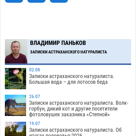
Тяга к сверхскоростям обошлась
15:28
астраханской логистической компании в 400
тысяч рублей
07.08
588
Астраханские кутилы сменили барные стойки
14:44
ВЛАДИМИР ПАНЬКОВ
на полицейские дежурки
07.08
603
ЗАПИСКИ АСТРАХАНСКОГО НАТУРАЛИСТА
Загрузить еще
02.08
Записки астраханского натуралиста.
Большая вода – для лотосов беда
26.07
Записки астраханского натуралиста. Волк-
горбун, дикий кот и другие посетители
фотоловушек заказника «Степной»
19.07
Записки астраханского натуралиста. Об
итогах половодья-2026