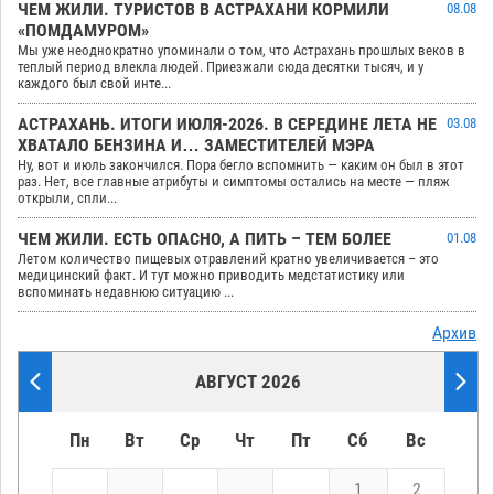
ЧЕМ ЖИЛИ. ТУРИСТОВ В АСТРАХАНИ КОРМИЛИ
08.08
«ПОМДАМУРОМ»
Мы уже неоднократно упоминали о том, что Астрахань прошлых веков в
теплый период влекла людей. Приезжали сюда десятки тысяч, и у
каждого был свой инте...
АСТРАХАНЬ. ИТОГИ ИЮЛЯ-2026. В СЕРЕДИНЕ ЛЕТА НЕ
03.08
ХВАТАЛО БЕНЗИНА И… ЗАМЕСТИТЕЛЕЙ МЭРА
Ну, вот и июль закончился. Пора бегло вспомнить — каким он был в этот
раз. Нет, все главные атрибуты и симптомы остались на месте — пляж
открыли, спли...
ЧЕМ ЖИЛИ. ЕСТЬ ОПАСНО, А ПИТЬ – ТЕМ БОЛЕЕ
01.08
Летом количество пищевых отравлений кратно увеличивается – это
медицинский факт. И тут можно приводить медстатистику или
вспоминать недавнюю ситуацию ...
Архив
АВГУСТ 2026
Пн
Вт
Ср
Чт
Пт
Сб
Вс
1
2