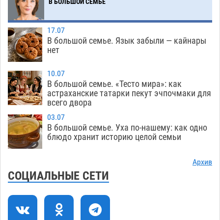
Фаворитская ноша: астраханские
10:51
В БОЛЬШОЙ СЕМЬЕ
гандболисты крупно проиграли пермякам
08.08
326
17.07
В большой семье. Язык забыли — кайнары
Лидеры чеченской диаспоры в Астрахани
09:00
нет
осудили выходку молодого лихача с улицы
Никольской
08.08
742
10.07
В большой семье. «Тесто мира»: как
Завтра астраханцы проведут день в режиме
18:00
астраханские татарки пекут эчпочмаки для
всего двора
экстремальной температурной нагрузки
07.08
728
03.07
В большой семье. Уха по-нашему: как одно
Астраханский котлован с мусором угрожает
17:09
блюдо хранит историю целой семьи
плодородию Харабалинского района
07.08
562
Архив
СОЦИАЛЬНЫЕ СЕТИ
Игорь Редькин проинспектировал
16:24
коммунальную готовность астраханского
земельного массива для льготников
07.08
566