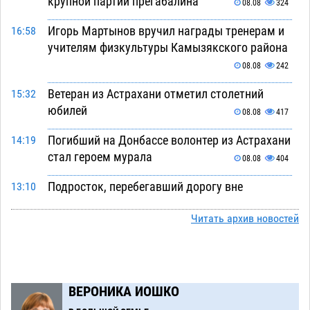
крупной партии прегабалина
08.08
324
Игорь Мартынов вручил награды тренерам и
16:58
учителям физкультуры Камызякского района
08.08
242
Ветеран из Астрахани отметил столетний
15:32
юбилей
08.08
417
Погибший на Донбассе волонтер из Астрахани
14:19
стал героем мурала
08.08
404
Подросток, перебегавший дорогу вне
13:10
перехода, попал под колеса авто в Астрахани
Читать архив новостей
08.08
544
Астраханский следком помог подростку
12:02
получить зарплату за честный труд
08.08
353
ВЕРОНИКА ИОШКО