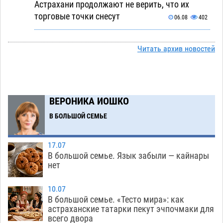
Астрахани продолжают не верить, что их
торговые точки снесут
06.08
402
Ящерицу из астраханской пустыни поместили
15:22
на новой серебряной монете Банка России
Читать архив новостей
06.08
310
Буддийские святыни из Астрахани выставили
14:35
в музее Пушкина в Москве
06.08
283
ВЕРОНИКА ИОШКО
Мэрия Астрахани переводит городские
13:50
В БОЛЬШОЙ СЕМЬЕ
зеленые зоны на автоматический полив
06.08
297
17.07
В большой семье. Язык забыли — кайнары
Скончался второй ребенок после пожара в
13:13
нет
Астрахани
06.08
721
10.07
Астраханские гандболисты с крупной победы
12:49
В большой семье. «Тесто мира»: как
стартовали на Всероссийской Спартакиаде
астраханские татарки пекут эчпочмаки для
всего двора
06.08
349