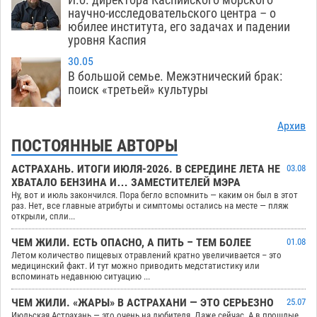
научно-исследовательского центра – о
юбилее института, его задачах и падении
уровня Каспия
30.05
В большой семье. Межэтнический брак:
поиск «третьей» культуры
Архив
ПОСТОЯННЫЕ АВТОРЫ
АСТРАХАНЬ. ИТОГИ ИЮЛЯ-2026. В СЕРЕДИНЕ ЛЕТА НЕ
03.08
ХВАТАЛО БЕНЗИНА И… ЗАМЕСТИТЕЛЕЙ МЭРА
Ну, вот и июль закончился. Пора бегло вспомнить — каким он был в этот
раз. Нет, все главные атрибуты и симптомы остались на месте — пляж
открыли, спли...
ЧЕМ ЖИЛИ. ЕСТЬ ОПАСНО, А ПИТЬ – ТЕМ БОЛЕЕ
01.08
Летом количество пищевых отравлений кратно увеличивается – это
медицинский факт. И тут можно приводить медстатистику или
вспоминать недавнюю ситуацию ...
ЧЕМ ЖИЛИ. «ЖАРЫ» В АСТРАХАНИ — ЭТО СЕРЬЕЗНО
25.07
Июльская Астрахань — это очень на любителя. Даже сейчас. А в прошлые