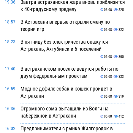
Завтра астраханская жара вновь приблизится
19:36
к 40-градусному пределу
06.08
325
В Астрахани впервые открыли смену по
18:57
теории игр
06.08
322
В пятницу без электричества окажутся
18:23
Астрахань, Ахтубинск и 6 поселений
06.08
305
В астраханском поселке ведутся работы по
17:40
двум федеральным проектам
06.08
323
Модное дефиле собак и кошек пройдет в
16:59
Астрахани
06.08
319
Огромного сома вытащили из Волги на
16:36
набережной в Астрахани
06.08
412
Предприниматели с рынка Жилгородок в
16:02