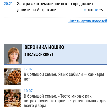
Завтра экстремальное пекло продолжит
20:21
давить на Астрахань
08.08
622
В Астраханских больницах открываются
19:04
Читать архив новостей
художественные выставки
08.08
486
Астраханца будут судить за попытку сбыта
18:09
крупной партии прегабалина
08.08
585
ВЕРОНИКА ИОШКО
Игорь Мартынов вручил награды тренерам и
16:58
В БОЛЬШОЙ СЕМЬЕ
учителям физкультуры Камызякского района
08.08
417
17.07
В большой семье. Язык забыли — кайнары
Ветеран из Астрахани отметил столетний
15:32
нет
юбилей
08.08
634
10.07
Погибший на Донбассе волонтер из Астрахани
14:19
В большой семье. «Тесто мира»: как
стал героем мурала
08.08
597
астраханские татарки пекут эчпочмаки для
всего двора
Подросток, перебегавший дорогу вне
13:10