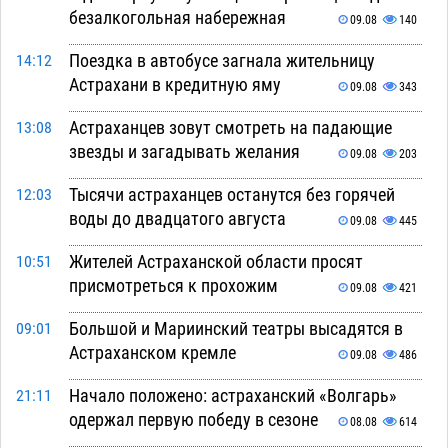
безалкогольная набережная
09.08
140
Поездка в автобусе загнала жительницу
14:12
Астрахани в кредитную яму
09.08
343
Астраханцев зовут смотреть на падающие
13:08
звезды и загадывать желания
09.08
203
Тысячи астраханцев останутся без горячей
12:03
воды до двадцатого августа
09.08
445
Жителей Астраханской области просят
10:51
присмотреться к прохожим
09.08
421
Большой и Мариинский театры высадятся в
09:01
Астраханском кремле
09.08
486
Начало положено: астраханский «Волгарь»
21:11
одержал первую победу в сезоне
08.08
614