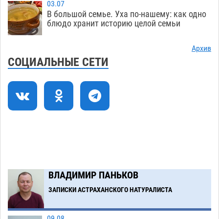
03.07
перехода, попал под колеса авто в Астрахани
В большой семье. Уха по-нашему: как одно
08.08
729
блюдо хранит историю целой семьи
Астраханский следком помог подростку
12:02
Архив
получить зарплату за честный труд
СОЦИАЛЬНЫЕ СЕТИ
08.08
498
Фаворитская ноша: астраханские
10:51
гандболисты крупно проиграли пермякам
08.08
455
Загрузить еще
ВЛАДИМИР ПАНЬКОВ
ЗАПИСКИ АСТРАХАНСКОГО НАТУРАЛИСТА
09.08