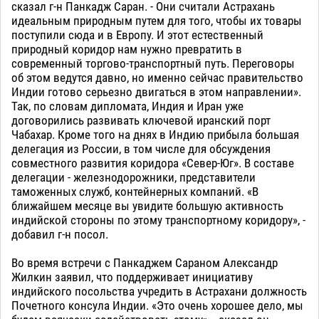
сказал г-н Панкадж Саран. - Они считали Астрахань
идеальным природным путем для того, чтобы их товары
поступили сюда и в Европу. И этот естественный
природный коридор нам нужно превратить в
современный торгово-транспортный путь. Переговоры
об этом ведутся давно, но именно сейчас правительство
Индии готово серьезно двигаться в этом направлении».
Так, по словам дипломата, Индия и Иран уже
договорились развивать ключевой иранский порт
Чабахар. Кроме того на днях в Индию прибыла большая
делегация из России, в том числе для обсуждения
совместного развития коридора «Север-Юг». В составе
делегации - железнодорожники, представители
таможенных служб, контейнерных компаний. «В
ближайшем месяце вы увидите большую активность
индийской стороны по этому транспортному коридору», -
добавил г-н посол.
Во время встречи с Панкаджем Сараном Александр
Жилкин заявил, что поддерживает инициативу
индийского посольства учредить в Астрахани должность
Почетного консула Индии. «Это очень хорошее дело, мы