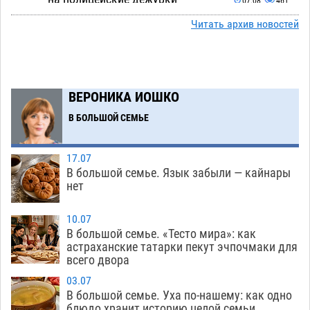
07.08
461
Читать архив новостей
С 11 августа астраханские водоемы
14:09
обеспечат притоком в семь тысяч кубов
07.08
1033
Астраханский аэропорт попробует отбиться
13:29
ВЕРОНИКА ИОШКО
от ворон в апелляционном суде
07.08
479
В БОЛЬШОЙ СЕМЬЕ
Астраханские археологи откопали древнюю
12:53
помойку
07.08
653
17.07
В большой семье. Язык забыли — кайнары
В Астрахани подросток угнал мотоцикл и
11:58
нет
похитил чужие мобильник с банковскими
картами
10.07
07.08
412
В большой семье. «Тесто мира»: как
астраханские татарки пекут эчпочмаки для
Астраханцев ждут на парковом газоне с
11:20
всего двора
призами и эрмитажными котами
07.08
364
03.07
Астраханский суд встал на сторону МЧС в
10:43
В большой семье. Уха по-нашему: как одно
блюдо хранит историю целой семьи