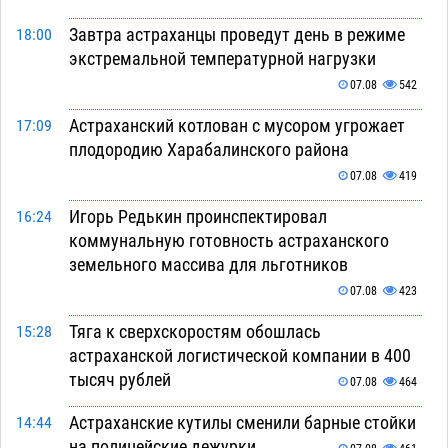
Завтра астраханцы проведут день в режиме
18:00
экстремальной температурной нагрузки
07.08
542
Астраханский котлован с мусором угрожает
17:09
плодородию Харабалинского района
07.08
419
Игорь Редькин проинспектировал
16:24
коммунальную готовность астраханского
земельного массива для льготников
07.08
423
Тяга к сверхскоростям обошлась
15:28
астраханской логистической компании в 400
тысяч рублей
07.08
464
Астраханские кутилы сменили барные стойки
14:44
на полицейские дежурки