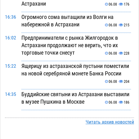
Астрахани
06.08
176
Огромного сома вытащили из Волги на
16:36
набережной в Астрахани
06.08
215
Предприниматели с рынка Жилгородок в
16:02
Астрахани продолжают не верить, что их
торговые точки снесут
06.08
228
Ящерицу из астраханской пустыни поместили
15:22
на новой серебряной монете Банка России
06.08
204
Буддийские святыни из Астрахани выставили
14:35
в музее Пушкина в Москве
06.08
186
Мэрия Астрахани переводит городские
13:50
зеленые зоны на автоматический полив
Читать архив новостей
06.08
190