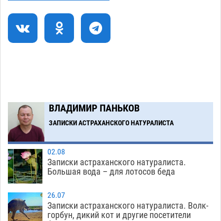
Астраханский детский омбудсмен помогла
09:54
многодетному отцу вернуть родительские
права
06.08
366
В Астрахани купеческий банк укроют новой
09:13
крышей за шестнадцать миллионов
06.08
416
ВЛАДИМИР ПАНЬКОВ
Загрузить еще
ЗАПИСКИ АСТРАХАНСКОГО НАТУРАЛИСТА
02.08
Записки астраханского натуралиста.
Большая вода – для лотосов беда
26.07
Записки астраханского натуралиста. Волк-
горбун, дикий кот и другие посетители