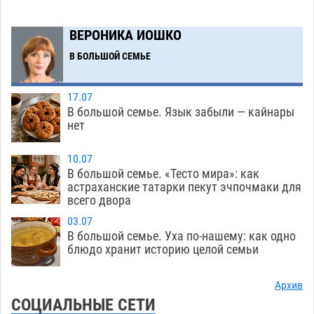
Скончался второй ребенок после пожара в
13:13
Астрахани
06.08
499
ВЕРОНИКА ИОШКО
Астраханские гандболисты с крупной победы
12:49
В БОЛЬШОЙ СЕМЬЕ
стартовали на Всероссийской Спартакиаде
06.08
248
17.07
В большой семье. Язык забыли — кайнары
В астраханском селе невестка изрешетила
12:16
нет
машину свекрови
06.08
369
10.07
Астраханские приставы выдворили 12
11:45
В большой семье. «Тесто мира»: как
нелегалов прямым рейсом из Шереметьево
астраханские татарки пекут эчпочмаки для
всего двора
06.08
230
03.07
Как астраханцы назвали своих детей в июле
11:08
В большой семье. Уха по-нашему: как одно
блюдо хранит историю целой семьи
06.08
257
В Астрахани несовершеннолетнему дали
10:30
Архив
условные 1,5 года за найденные 200 г
СОЦИАЛЬНЫЕ СЕТИ
растения с наркотой
06.08
250