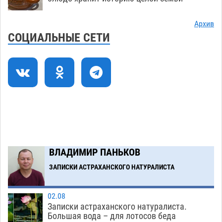
теории игр
06.08
406
Архив
В пятницу без электричества окажутся
18:23
СОЦИАЛЬНЫЕ СЕТИ
Астрахань, Ахтубинск и 6 поселений
06.08
421
В астраханском поселке ведутся работы по
17:40
двум федеральным проектам
06.08
411
Модное дефиле собак и кошек пройдет в
16:59
Астрахани
06.08
447
Загрузить еще
ВЛАДИМИР ПАНЬКОВ
ЗАПИСКИ АСТРАХАНСКОГО НАТУРАЛИСТА
02.08
Записки астраханского натуралиста.
Большая вода – для лотосов беда