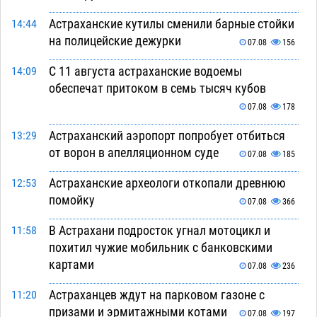
Астраханские кутилы сменили барные стойки
14:44
на полицейские дежурки
07.08
156
С 11 августа астраханские водоемы
14:09
обеспечат притоком в семь тысяч кубов
07.08
178
Астраханский аэропорт попробует отбиться
13:29
от ворон в апелляционном суде
07.08
185
Астраханские археологи откопали древнюю
12:53
помойку
07.08
366
В Астрахани подросток угнал мотоцикл и
11:58
похитил чужие мобильник с банковскими
картами
07.08
236
Астраханцев ждут на парковом газоне с
11:20
призами и эрмитажными котами
07.08
197