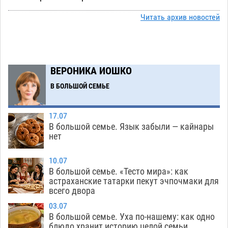
Астраханский суд встал на сторону МЧС в
Читать архив новостей
10:43
споре за возврат униформы
07.08
272
На Всероссийской Спартакиаде астраханские
10:02
гандболисты уступили казанским «драконам»
ВЕРОНИКА ИОШКО
07.08
205
В БОЛЬШОЙ СЕМЬЕ
Все пострадавшие при пожаре на
09:25
Краснодарской в Астрахани скончались
17.07
07.08
1102
В большой семье. Язык забыли — кайнары
нет
Астраханский суд оценил четыре удара по
08:47
голове полицейского в сто тысяч рублей
10.07
В большой семье. «Тесто мира»: как
07.08
280
астраханские татарки пекут эчпочмаки для
всего двора
Завтра астраханская жара вновь приблизится
19:36
к 40-градусному пределу
06.08
442
03.07
В большой семье. Уха по-нашему: как одно
В Астрахани впервые открыли смену по
18:57
блюдо хранит историю целой семьи