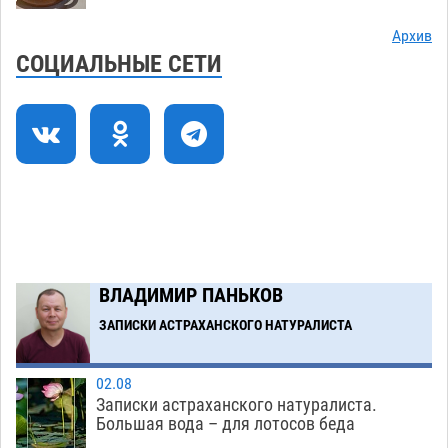
Астраханские приставы выдворили 12
11:45
Архив
нелегалов прямым рейсом из Шереметьево
СОЦИАЛЬНЫЕ СЕТИ
06.08
245
Как астраханцы назвали своих детей в июле
11:08
06.08
267
В Астрахани несовершеннолетнему дали
10:30
условные 1,5 года за найденные 200 г
растения с наркотой
06.08
261
Загрузить еще
ВЛАДИМИР ПАНЬКОВ
ЗАПИСКИ АСТРАХАНСКОГО НАТУРАЛИСТА
02.08
Записки астраханского натуралиста.
Большая вода – для лотосов беда