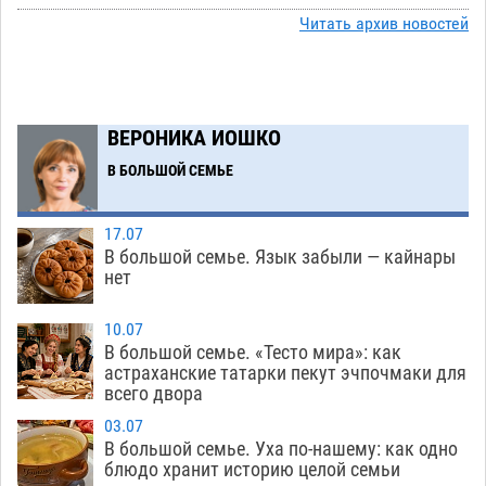
15:22
на новой серебряной монете Банка России
Читать архив новостей
06.08
218
Буддийские святыни из Астрахани выставили
14:35
в музее Пушкина в Москве
06.08
198
ВЕРОНИКА ИОШКО
Мэрия Астрахани переводит городские
13:50
В БОЛЬШОЙ СЕМЬЕ
зеленые зоны на автоматический полив
06.08
202
17.07
В большой семье. Язык забыли — кайнары
Скончался второй ребенок после пожара в
13:13
нет
Астрахани
06.08
519
10.07
Астраханские гандболисты с крупной победы
12:49
В большой семье. «Тесто мира»: как
стартовали на Всероссийской Спартакиаде
астраханские татарки пекут эчпочмаки для
всего двора
06.08
258
03.07
В астраханском селе невестка изрешетила
12:16
В большой семье. Уха по-нашему: как одно
машину свекрови
блюдо хранит историю целой семьи
06.08
384