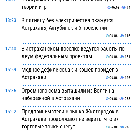
теории игр
06.08
94
В пятницу без электричества окажутся
18:23
Астрахань, Ахтубинск и 6 поселений
06.08
116
В астраханском поселке ведутся работы по
17:40
двум федеральным проектам
06.08
151
Модное дефиле собак и кошек пройдет в
16:59
Астрахани
06.08
186
Огромного сома вытащили из Волги на
16:36
набережной в Астрахани
06.08
238
Предприниматели с рынка Жилгородок в
16:02
Астрахани продолжают не верить, что их
торговые точки снесут
06.08
246
Ящерицу из астраханской пустыни поместили