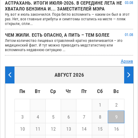
АСТРАХАНЬ. ИТОГИ ИЮЛЯ-2026. В СЕРЕДИНЕ ЛЕТА НЕ
03.08
ХВАТАЛО БЕНЗИНА И… ЗАМЕСТИТЕЛЕЙ МЭРА
Ну, вот и июль закончился. Пора бегло вспомнить — каким он был в этот
раз. Нет, все главные атрибуты и симптомы остались на месте — пляж
открыли, спли...
ЧЕМ ЖИЛИ. ЕСТЬ ОПАСНО, А ПИТЬ – ТЕМ БОЛЕЕ
01.08
Летом количество пищевых отравлений кратно увеличивается – это
медицинский факт. И тут можно приводить медстатистику или
вспоминать недавнюю ситуацию ...
Архив
АВГУСТ 2026
Пн
Вт
Ср
Чт
Пт
Сб
Вс
1
2
3
4
5
6
7
8
9
10
11
12
13
14
15
16