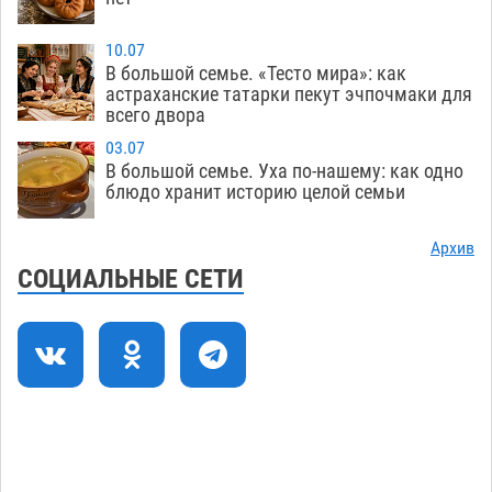
перехода, попал под колеса авто в Астрахани
08.08
696
10.07
В большой семье. «Тесто мира»: как
Астраханский следком помог подростку
12:02
астраханские татарки пекут эчпочмаки для
получить зарплату за честный труд
всего двора
08.08
468
03.07
В большой семье. Уха по-нашему: как одно
Фаворитская ноша: астраханские
10:51
блюдо хранит историю целой семьи
гандболисты крупно проиграли пермякам
08.08
435
Архив
СОЦИАЛЬНЫЕ СЕТИ
Лидеры чеченской диаспоры в Астрахани
09:00
осудили выходку молодого лихача с улицы
Никольской
08.08
958
Завтра астраханцы проведут день в режиме
18:00
экстремальной температурной нагрузки
07.08
839