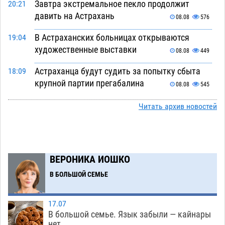
Завтра экстремальное пекло продолжит
20:21
давить на Астрахань
08.08
576
В Астраханских больницах открываются
19:04
художественные выставки
08.08
449
Астраханца будут судить за попытку сбыта
18:09
крупной партии прегабалина
08.08
545
Игорь Мартынов вручил награды тренерам и
16:58
Читать архив новостей
учителям физкультуры Камызякского района
08.08
385
Ветеран из Астрахани отметил столетний
15:32
ВЕРОНИКА ИОШКО
юбилей
08.08
602
В БОЛЬШОЙ СЕМЬЕ
Погибший на Донбассе волонтер из Астрахани
14:19
стал героем мурала
08.08
565
17.07
В большой семье. Язык забыли — кайнары
Подросток, перебегавший дорогу вне
13:10
нет