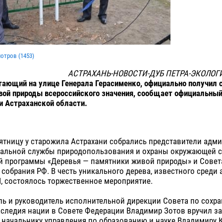
мотров (
1453
)
АСТРАХАНЬ-НОВОСТИ-ДУБ ПЕТРА-ЭКОЛО
тающий на улице Генерала Герасименко, официально получил 
ой природы всероссийского значения, сообщает официальный
 Астраханской области.
ятницу у старожила Астрахани собрались представители адм
ональной службы природопользования и охраны окружающей с
й программы «Деревья — памятники живой природы» и Совет
собрания РФ. В честь уникального дерева, известного среди 
 I, состоялось торжественное мероприятие.
ль и руководитель исполнительной дирекции Совета по сохр
аследия нации в Совете Федерации Владимир Зотов вручил з
— начальнику управления по образованию и науке Владимиру