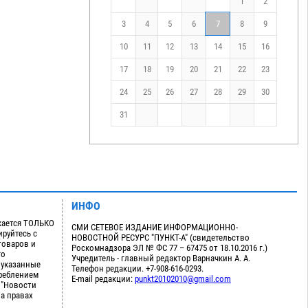
1
2
3
4
5
6
7
8
9
10
11
12
13
14
15
16
17
18
19
20
21
22
23
24
25
26
27
28
29
30
31
ИНФО
кается ТОЛЬКО
СМИ СЕТЕВОЕ ИЗДАНИЕ ИНФОРМАЦИОННО-
руйтесь с
НОВОСТНОЙ РЕСУРС "ПУНКТ-А" (свидетельство
товаров и
Роскомнадзора ЭЛ № ФС 77 – 67475 от 18.10.2016 г.)
го
Учредитель - главный редактор Варначкин А. А.
 указанные
Телефон редакции. +7-908-616-0293.
треблением
E-mail редакции:
punkt20102010@gmail.com
 "Новости
на правах