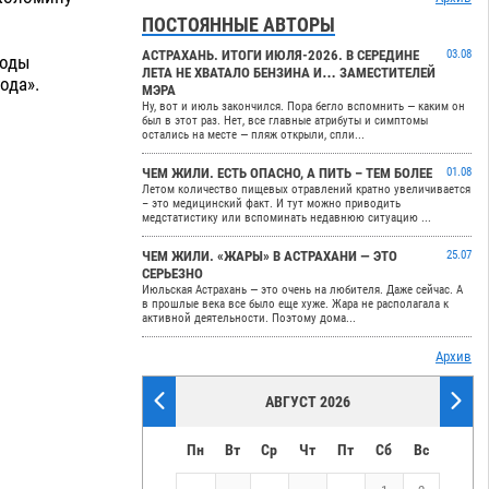
ПОСТОЯННЫЕ АВТОРЫ
АСТРАХАНЬ. ИТОГИ ИЮЛЯ-2026. В СЕРЕДИНЕ
03.08
роды
ЛЕТА НЕ ХВАТАЛО БЕНЗИНА И… ЗАМЕСТИТЕЛЕЙ
ода».
МЭРА
Ну, вот и июль закончился. Пора бегло вспомнить — каким он
был в этот раз. Нет, все главные атрибуты и симптомы
остались на месте — пляж открыли, спли...
ЧЕМ ЖИЛИ. ЕСТЬ ОПАСНО, А ПИТЬ – ТЕМ БОЛЕЕ
01.08
Летом количество пищевых отравлений кратно увеличивается
– это медицинский факт. И тут можно приводить
медстатистику или вспоминать недавнюю ситуацию ...
ЧЕМ ЖИЛИ. «ЖАРЫ» В АСТРАХАНИ — ЭТО
25.07
СЕРЬЕЗНО
Июльская Астрахань — это очень на любителя. Даже сейчас. А
в прошлые века все было еще хуже. Жара не располагала к
активной деятельности. Поэтому дома...
Архив
АВГУСТ 2026
Пн
Вт
Ср
Чт
Пт
Сб
Вс