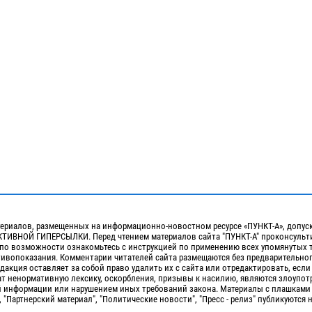
ериалов, размещенных на информационно-новостном ресурсе «ПУНКТ-А», допус
ИВНОЙ ГИПЕРСЫЛКИ. Перед чтением материалов сайта "ПУНКТ-А" проконсульти
 по возможности ознакомьтесь с инструкцией по применению всех упомянутых 
отивопоказания. Комментарии читателей сайта размещаются без предварительно
дакция оставляет за собой право удалить их с сайта или отредактировать, если
т ненормативную лексику, оскорбления, призывы к насилию, являются злоупо
 информации или нарушением иных требований закона. Материалы с плашками
, "Партнерский материал", "Политические новости", "Пресс - релиз" публикуются 