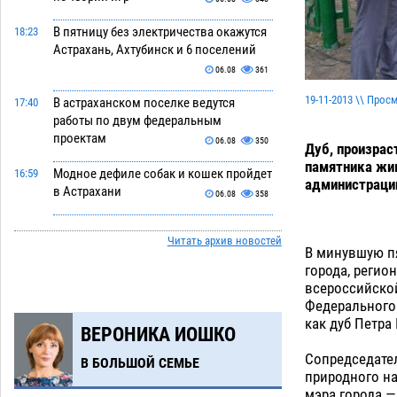
В пятницу без электричества окажутся
18:23
Астрахань, Ахтубинск и 6 поселений
06.08
361
19-11-2013 \\ Прос
В астраханском поселке ведутся
17:40
работы по двум федеральным
проектам
06.08
350
Дуб, произрас
памятника жив
Модное дефиле собак и кошек пройдет
16:59
администрации
в Астрахани
06.08
358
Огромного сома вытащили из Волги
16:36
Читать архив новостей
на набережной в Астрахани
В минувшую п
06.08
457
города, реги
всероссийско
Предприниматели с рынка
16:02
Федерального 
Жилгородок в Астрахани продолжают
как дуб Петра
ВЕРОНИКА ИОШКО
не верить, что их торговые точки
снесут
06.08
435
Сопредседате
В БОЛЬШОЙ СЕМЬЕ
природного н
Ящерицу из астраханской пустыни
15:22
мэра города 