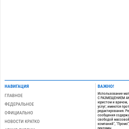
Астраханские приставы выдворили 12
нелегалов прямым рейсом из
Шереметьево
06.08
368
Загрузить еще
НАВИГАЦИЯ
ВАЖНО!
Использование мат
ГЛАВНОЕ
С РАЗМЕЩЕНИЕМ АКТ
юристом и врачом,
ФЕДЕРАЛЬНОЕ
услуг; имеются пр
редактирования. Ре
ОФИЦИАЛЬНО
сообщения содержа
свободой массовой
НОВОСТИ КРАТКО
компаний", "Промо"
рекламы.