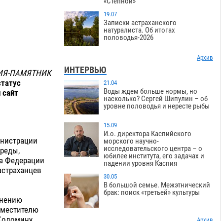
«Степной»
19.07
Записки астраханского
натуралиста. Об итогах
половодья-2026
Архив
ИНТЕРВЬЮ
ГИЯ-ПАМЯТНИК
статус
21.04
Воды ждем больше нормы, но
 сайт
насколько? Сергей Шипулин – об
уровне половодья и нересте рыбы
15.09
И.о. директора Каспийского
инистрации
морского научно-
исследовательского центра – о
реды,
юбилее института, его задачах и
а Федерации
падении уровня Каспия
астраханцев
30.05
В большой семье. Межэтнический
брак: поиск «третьей» культуры
анению
аместителю
 Коломину
Архив