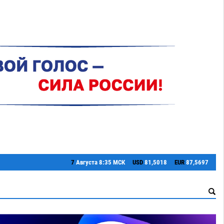
7
Августа
8:35 МСК
USD
81,5018
EUR
87,5697