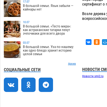
поместили на новой серебряной
17.07
сертификат о
В большой семье. Язык забыли —
монете Банка России
06.08
333
кайнары нет
Возле дерева 
Буддийские святыни из Астрахани
14:35
всероссийског
выставили в музее Пушкина в Москве
10.07
В большой семье. «Тесто мира»:
06.08
318
как астраханские татарки пекут
эчпочмаки для всего двора
Мэрия Астрахани переводит городские
13:50
зеленые зоны на автоматический
03.07
полив
06.08
313
В большой семье. Уха по-нашему:
как одно блюдо хранит историю
целой семьи
Скончался второй ребенок после
13:13
пожара в Астрахани
06.08
761
Архив
Астраханские гандболисты с крупной
НОВОСТИ СМ
12:49
СОЦИАЛЬНЫЕ СЕТИ
победы стартовали на Всероссийской
Новости smi2.ru
Спартакиаде
06.08
363
В астраханском селе невестка
12:16
изрешетила машину свекрови
06.08
532
11:45