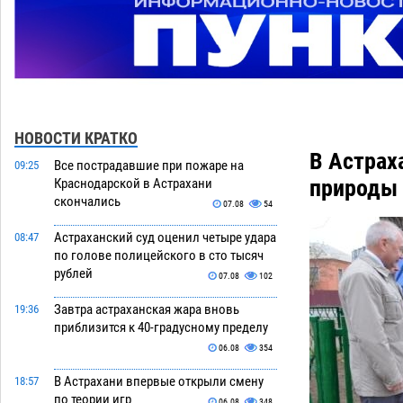
НОВОСТИ КРАТКО
В Астрах
Все пострадавшие при пожаре на
09:25
природы 
Краснодарской в Астрахани
скончались
07.08
54
Астраханский суд оценил четыре удара
08:47
по голове полицейского в сто тысяч
рублей
07.08
102
Завтра астраханская жара вновь
19:36
приблизится к 40-градусному пределу
06.08
354
В Астрахани впервые открыли смену
18:57
по теории игр
06.08
348