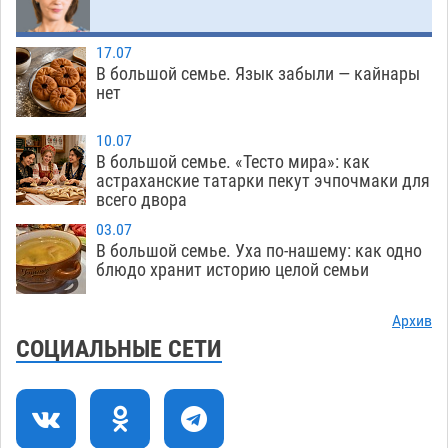
08.08
688
Завтра астраханцы проведут день в режиме
18:00
17.07
экстремальной температурной нагрузки
В большой семье. Язык забыли — кайнары
нет
07.08
689
Астраханский котлован с мусором угрожает
17:09
10.07
плодородию Харабалинского района
В большой семье. «Тесто мира»: как
астраханские татарки пекут эчпочмаки для
07.08
537
всего двора
Игорь Редькин проинспектировал
16:24
03.07
коммунальную готовность астраханского
В большой семье. Уха по-нашему: как одно
блюдо хранит историю целой семьи
земельного массива для льготников
07.08
534
Архив
Тяга к сверхскоростям обошлась
15:28
СОЦИАЛЬНЫЕ СЕТИ
астраханской логистической компании в 400
тысяч рублей
07.08
564
Астраханские кутилы сменили барные стойки
14:44