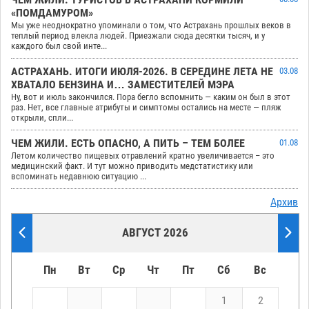
ЧЕМ ЖИЛИ. ТУРИСТОВ В АСТРАХАНИ КОРМИЛИ
«ПОМДАМУРОМ»
Мы уже неоднократно упоминали о том, что Астрахань прошлых веков в
теплый период влекла людей. Приезжали сюда десятки тысяч, и у
каждого был свой инте...
АСТРАХАНЬ. ИТОГИ ИЮЛЯ-2026. В СЕРЕДИНЕ ЛЕТА НЕ
03.08
ХВАТАЛО БЕНЗИНА И… ЗАМЕСТИТЕЛЕЙ МЭРА
Ну, вот и июль закончился. Пора бегло вспомнить — каким он был в этот
раз. Нет, все главные атрибуты и симптомы остались на месте — пляж
открыли, спли...
ЧЕМ ЖИЛИ. ЕСТЬ ОПАСНО, А ПИТЬ – ТЕМ БОЛЕЕ
01.08
Летом количество пищевых отравлений кратно увеличивается – это
медицинский факт. И тут можно приводить медстатистику или
вспоминать недавнюю ситуацию ...
Архив
АВГУСТ 2026
Пн
Вт
Ср
Чт
Пт
Сб
Вс
1
2