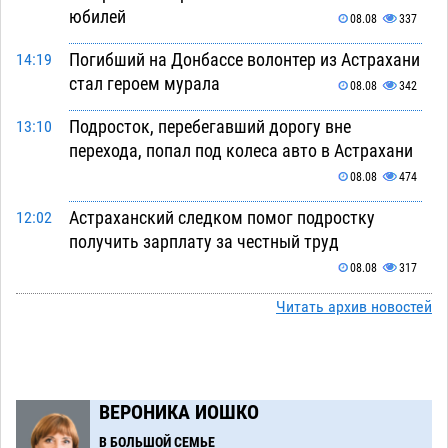
юбилей
08.08
337
Погибший на Донбассе волонтер из Астрахани
14:19
стал героем мурала
08.08
342
Подросток, перебегавший дорогу вне
13:10
перехода, попал под колеса авто в Астрахани
08.08
474
Астраханский следком помог подростку
12:02
получить зарплату за честный труд
08.08
317
Фаворитская ноша: астраханские
Читать архив новостей
10:51
гандболисты крупно проиграли пермякам
08.08
292
Лидеры чеченской диаспоры в Астрахани
09:00
ВЕРОНИКА ИОШКО
осудили выходку молодого лихача с улицы
В БОЛЬШОЙ СЕМЬЕ
Никольской