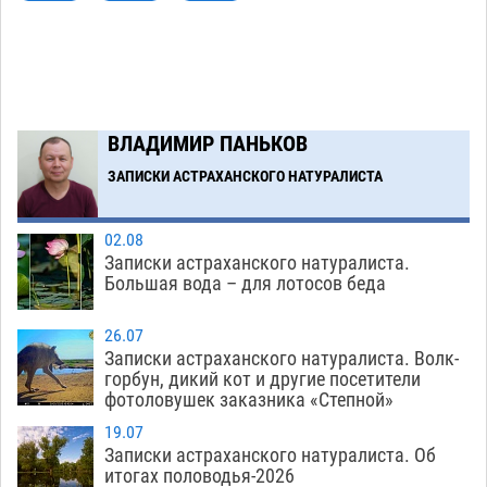
на полицейские дежурки
07.08
576
С 11 августа астраханские водоемы
14:09
обеспечат притоком в семь тысяч кубов
07.08
1336
ВЛАДИМИР ПАНЬКОВ
Астраханский аэропорт попробует отбиться
13:29
от ворон в апелляционном суде
ЗАПИСКИ АСТРАХАНСКОГО НАТУРАЛИСТА
07.08
562
Загрузить еще
02.08
Записки астраханского натуралиста.
Большая вода – для лотосов беда
26.07
Записки астраханского натуралиста. Волк-
горбун, дикий кот и другие посетители
фотоловушек заказника «Степной»
19.07
Записки астраханского натуралиста. Об
итогах половодья-2026