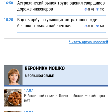
Астраханский рынок труда оценил сварщиков
16:58
дороже инженеров
09.08
455
В день арбуза гуляющих астраханцев ждет
15:25
безалкогольная набережная
09.08
444
Поездка в автобусе загнала жительницу
14:12
Астрахани в кредитную яму
Читать архив новостей
09.08
1018
Астраханцев зовут смотреть на падающие
13:08
звезды и загадывать желания
09.08
422
ВЕРОНИКА ИОШКО
Тысячи астраханцев останутся без горячей
12:03
воды до двадцатого августа
В БОЛЬШОЙ СЕМЬЕ
09.08
1639
Жителей Астраханской области просят
10:51
17.07
присмотреться к прохожим
09.08
736
В большой семье. Язык забыли — кайнары
нет
Большой и Мариинский театры высадятся в
09:01
Астраханском кремле
09.08
1242