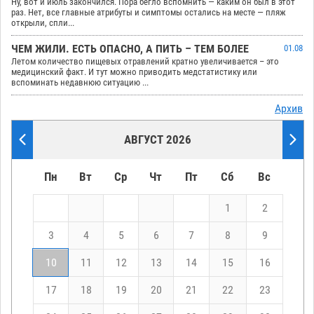
Ну, вот и июль закончился. Пора бегло вспомнить — каким он был в этот
раз. Нет, все главные атрибуты и симптомы остались на месте — пляж
открыли, спли...
ЧЕМ ЖИЛИ. ЕСТЬ ОПАСНО, А ПИТЬ – ТЕМ БОЛЕЕ
01.08
Летом количество пищевых отравлений кратно увеличивается – это
медицинский факт. И тут можно приводить медстатистику или
вспоминать недавнюю ситуацию ...
Архив
АВГУСТ 2026
Пн
Вт
Ср
Чт
Пт
Сб
Вс
1
2
3
4
5
6
7
8
9
10
11
12
13
14
15
16
17
18
19
20
21
22
23