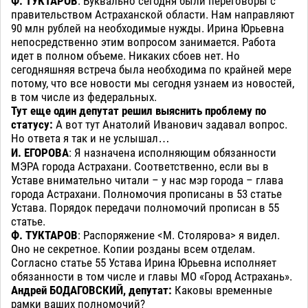
Ф. ТУКТАРОВ
: Буквально сегодня были переговоры с
правительством Астраханской области. Нам направляют
90 млн рублей на необходимые нужды. Ирина Юрьевна
непосредственно этим вопросом занимается. Работа
идет в полном объеме. Никаких сбоев нет. Но
сегодняшняя встреча была необходима по крайней мере
потому, что все новости мы сегодня узнаем из новостей,
в том числе из федеральных.
Тут еще один депутат решил выяснить проблему по
статусу:
А вот тут Анатолий Иванович задавал вопрос.
Но ответа я так и не услышал…
И. ЕГОРОВА
: Я назначена исполняющим обязанности
МЭРА города Астрахани. Соответственно, если вы в
Уставе внимательно читали – у нас мэр города – глава
города Астрахани. Полномочия прописаны в 53 статье
Устава. Порядок передачи полномочий прописан в 55
статье.
Ф. ТУКТАРОВ
: Распоряжение <М. Столярова> я видел.
Оно не секретное. Копии розданы всем отделам.
Согласно статье 55 Устава Ирина Юрьевна исполняет
обязанности в том числе и главы МО «Город Астрахань».
Андрей БОДАГОВСКИЙ, депутат:
Каковы временные
рамки ваших полномочий?