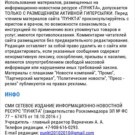
Использование материалов, размещенных на
информационно-новостном ресурсе «ПУНКТ-А», допускается
ТОЛЬКО С РАЗМЕЩЕНИЕМ АКТИВНОЙ ГИПЕРСЫЛКИ. Перед
чтением материалов сайта "ПУНКТ-А" проконсультируйтесь с
юристом и врачом, по возможности ознакомьтесь с
инструкцией по применению всех упомянутых товаров и
услуг; имеются противопоказания. Комментарии читателей
сайта размещаются без предварительного редактирования.
Редакция оставляет за собой право удалить их с сайта или
отредактировать, если указанные сообщения содержат
ненормативную лексику, оскорбления, призывы к насилию,
являются злоупотреблением свободой массовой
информации или нарушением иных требований закона.
Материалы с плашками "Новости компаний", "Промо",
"Партнерский материал", "Политические новости", "Пресс -
релиз" публикуются на правах рекламы.
ИНФО
СМИ СЕТЕВОЕ ИЗДАНИЕ ИНФОРМАЦИОННО-НОВОСТНОЙ
РЕСУРС "ПУНКТ-А" (свидетельство Роскомнадзора ЭЛ № ФС
77 – 67475 от 18.10.2016 г.)
Учредитель - главный редактор Варначкин А. А.
Телефон редакции. +7-908-616-0293.
E-mail редакции:
punkt20102010@gmail.com