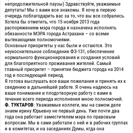
непродолжительной паузы) Здравствуйте, уважаемые
депутаты! Мы с вами все знакомы. Я хочу в первую
очередь поблагодарить вас за то, что вы все собрались.
Хотела бы отметить, что 15 ноября 2013 года
распоряжением мэра города я назначена исполнять
обязанности МЭРА города Астрахани – со всеми
вытекающими полномочиями.
Основные приоритеты у нас были и остаются. Это
неукоснительное соблюдение ФЗ-131, обеспечение
нормального функционирования и создания условий
для благоприятного проживания жителей. Самый
главный приоритет – принятие бюджета города на 2014
год и последующий период.
Я готова выслушать все ваши пожелания и принять их к
сведению в дальнейшей работе. Я очень надеюсь на
ваше понимание и плодотворную работу с вами в
течение всего периода исполнения мною полномочий.
Ф. ТУКТАРОВ
: Уважаемые коллеги, мы на самом деле
знаем ирину Юрьевну не первый день. Уже почти два
года она работает заместителем мэра по правовым
вопросам. Мы в сами работали с ней и в рабочих группах
и в комитетах, и на заседаниях Думы, кгда она