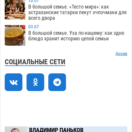
10.07
В большой семье. «Тесто мира»: как
Начало положено: астраханский «Волгарь»
21:11
астраханские татарки пекут эчпочмаки для
одержал первую победу в сезоне
всего двора
08.08
756
03.07
Завтра экстремальное пекло продолжит
20:21
В большой семье. Уха по-нашему: как одно
давить на Астрахань
08.08
786
блюдо хранит историю целой семьи
В Астраханских больницах открываются
19:04
Архив
художественные выставки
08.08
608
СОЦИАЛЬНЫЕ СЕТИ
Астраханца будут судить за попытку сбыта
18:09
крупной партии прегабалина
08.08
724
Загрузить еще
ВЛАДИМИР ПАНЬКОВ