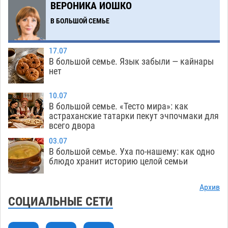
ВЕРОНИКА ИОШКО
Тысячи астраханцев останутся без горячей
12:03
воды до двадцатого августа
В БОЛЬШОЙ СЕМЬЕ
09.08
1598
Жителей Астраханской области просят
10:51
17.07
присмотреться к прохожим
09.08
706
В большой семье. Язык забыли — кайнары
нет
Большой и Мариинский театры высадятся в
09:01
Астраханском кремле
09.08
1186
10.07
В большой семье. «Тесто мира»: как
Начало положено: астраханский «Волгарь»
21:11
астраханские татарки пекут эчпочмаки для
одержал первую победу в сезоне
всего двора
08.08
743
03.07
Завтра экстремальное пекло продолжит
20:21
В большой семье. Уха по-нашему: как одно
давить на Астрахань
08.08
772
блюдо хранит историю целой семьи
В Астраханских больницах открываются
19:04
Архив
художественные выставки
08.08
595
СОЦИАЛЬНЫЕ СЕТИ
Астраханца будут судить за попытку сбыта
18:09
крупной партии прегабалина
08.08
713