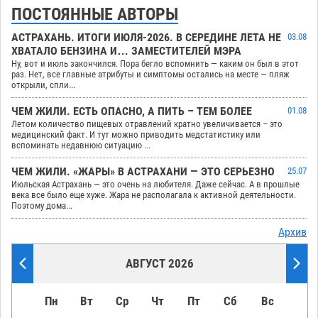
ПОСТОЯННЫЕ АВТОРЫ
АСТРАХАНЬ. ИТОГИ ИЮЛЯ-2026. В СЕРЕДИНЕ ЛЕТА НЕ
03.08
ХВАТАЛО БЕНЗИНА И… ЗАМЕСТИТЕЛЕЙ МЭРА
Ну, вот и июль закончился. Пора бегло вспомнить — каким он был в этот
раз. Нет, все главные атрибуты и симптомы остались на месте — пляж
открыли, спли...
ЧЕМ ЖИЛИ. ЕСТЬ ОПАСНО, А ПИТЬ – ТЕМ БОЛЕЕ
01.08
Летом количество пищевых отравлений кратно увеличивается – это
медицинский факт. И тут можно приводить медстатистику или
вспоминать недавнюю ситуацию ...
ЧЕМ ЖИЛИ. «ЖАРЫ» В АСТРАХАНИ — ЭТО СЕРЬЕЗНО
25.07
Июльская Астрахань — это очень на любителя. Даже сейчас. А в прошлые
века все было еще хуже. Жара не располагала к активной деятельности.
Поэтому дома...
Архив
АВГУСТ 2026
Пн
Вт
Ср
Чт
Пт
Сб
Вс