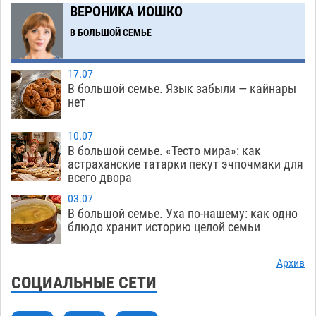
помойку
ВЕРОНИКА ИОШКО
07.08
542
В БОЛЬШОЙ СЕМЬЕ
В Астрахани подросток угнал мотоцикл и
11:58
похитил чужие мобильник с банковскими
картами
07.08
324
17.07
В большой семье. Язык забыли — кайнары
Астраханцев ждут на парковом газоне с
11:20
нет
призами и эрмитажными котами
07.08
283
10.07
Астраханский суд встал на сторону МЧС в
10:43
В большой семье. «Тесто мира»: как
астраханские татарки пекут эчпочмаки для
споре за возврат униформы
07.08
377
всего двора
На Всероссийской Спартакиаде астраханские
10:02
03.07
гандболисты уступили казанским «драконам»
В большой семье. Уха по-нашему: как одно
блюдо хранит историю целой семьи
07.08
275
Все пострадавшие при пожаре на
09:25
Архив
Краснодарской в Астрахани скончались
СОЦИАЛЬНЫЕ СЕТИ
07.08
1435