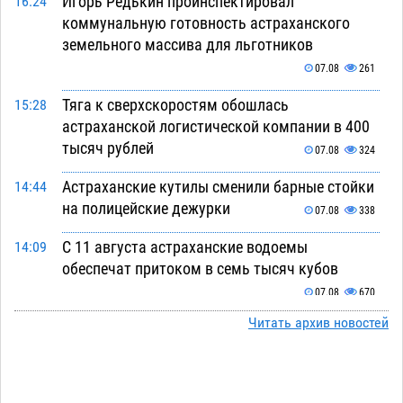
Игорь Редькин проинспектировал
16:24
коммунальную готовность астраханского
земельного массива для льготников
07.08
261
Тяга к сверхскоростям обошлась
15:28
астраханской логистической компании в 400
тысяч рублей
07.08
324
Астраханские кутилы сменили барные стойки
14:44
на полицейские дежурки
07.08
338
С 11 августа астраханские водоемы
14:09
обеспечат притоком в семь тысяч кубов
07.08
670
Читать архив новостей
Астраханский аэропорт попробует отбиться
13:29
от ворон в апелляционном суде
07.08
345
Астраханские археологи откопали древнюю
12:53