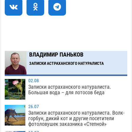
Астраханский суд оценил четыре удара по
08:47
голове полицейского в сто тысяч рублей
07.08
367
Завтра астраханская жара вновь приблизится
19:36
к 40-градусному пределу
06.08
512
В Астрахани впервые открыли смену по
18:57
ВЛАДИМИР ПАНЬКОВ
теории игр
06.08
459
ЗАПИСКИ АСТРАХАНСКОГО НАТУРАЛИСТА
Загрузить еще
02.08
Записки астраханского натуралиста.
Большая вода – для лотосов беда
26.07
Записки астраханского натуралиста. Волк-
горбун, дикий кот и другие посетители
фотоловушек заказника «Степной»