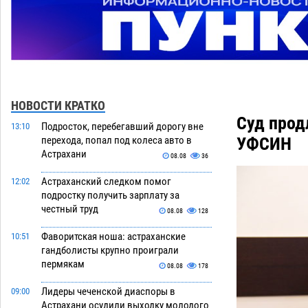
НОВОСТИ КРАТКО
Суд прод
Подросток, перебегавший дорогу вне
13:10
УФСИН
перехода, попал под колеса авто в
Астрахани
08.08
36
Астраханский следком помог
12:02
подростку получить зарплату за
честный труд
08.08
128
Фаворитская ноша: астраханские
10:51
гандболисты крупно проиграли
пермякам
08.08
178
Лидеры чеченской диаспоры в
09:00
Астрахани осудили выходку молодого