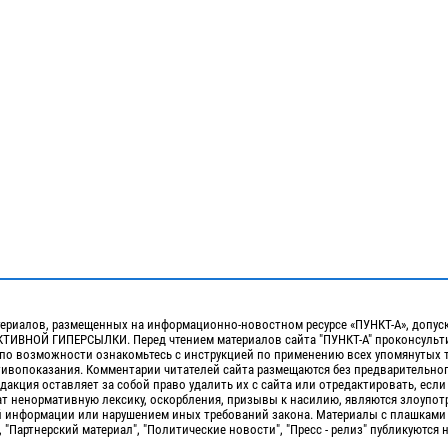
ериалов, размещенных на информационно-новостном ресурсе «ПУНКТ-А», допус
ИВНОЙ ГИПЕРСЫЛКИ. Перед чтением материалов сайта "ПУНКТ-А" проконсульти
 по возможности ознакомьтесь с инструкцией по применению всех упомянутых 
отивопоказания. Комментарии читателей сайта размещаются без предварительно
дакция оставляет за собой право удалить их с сайта или отредактировать, если
т ненормативную лексику, оскорбления, призывы к насилию, являются злоупо
 информации или нарушением иных требований закона. Материалы с плашками
, "Партнерский материал", "Политические новости", "Пресс - релиз" публикуются 