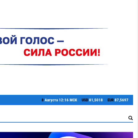
8
Августа
12:16 МСК
USD
81,5018
EUR
87,5697