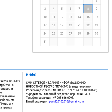
1
2
3
4
5
6
7
8
9
10
11
12
13
14
15
16
17
18
19
20
21
22
23
24
25
26
27
28
29
30
31
ИНФО
кается ТОЛЬКО
СМИ СЕТЕВОЕ ИЗДАНИЕ ИНФОРМАЦИОННО-
руйтесь с
НОВОСТНОЙ РЕСУРС "ПУНКТ-А" (свидетельство
товаров и
Роскомнадзора ЭЛ № ФС 77 – 67475 от 18.10.2016 г.)
го
Учредитель - главный редактор Варначкин А. А.
 указанные
Телефон редакции. +7-908-616-0293.
треблением
E-mail редакции:
punkt20102010@gmail.com
 "Новости
на правах