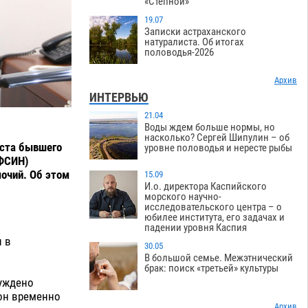
«Степной»
19.07
Записки астраханского
натуралиста. Об итогах
половодья-2026
Архив
ИНТЕРВЬЮ
21.04
Воды ждем больше нормы, но
насколько? Сергей Шипулин – об
еста бывшего
уровне половодья и нересте рыбы
(ФСИН)
очий. Об этом
15.09
И.о. директора Каспийского
морского научно-
исследовательского центра – о
юбилее института, его задачах и
падении уровня Каспия
и в
30.05
В большой семье. Межэтнический
брак: поиск «третьей» культуры
уждено
он временно
Архив