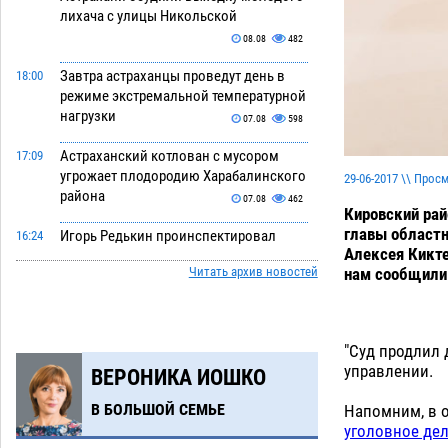
лихача с улицы Никольской
08.08
482
Завтра астраханцы проведут день в
18:00
режиме экстремальной температурной
нагрузки
07.08
598
Астраханский котлован с мусором
17:09
угрожает плодородию Харабалинского
29-06-2017 \\ Прос
района
07.08
462
Кировский рай
главы област
Игорь Редькин проинспектировал
16:24
Алексея Кикте
коммунальную готовность
нам сообщили 
Читать архив новостей
астраханского земельного массива
для льготников
07.08
459
Тяга к сверхскоростям обошлась
15:28
"Суд продлил 
астраханской логистической
управлении.
ВЕРОНИКА ИОШКО
компании в 400 тысяч рублей
07.08
498
В БОЛЬШОЙ СЕМЬЕ
Напомним, в 
уголовное де
Астраханские кутилы сменили барные
14:44