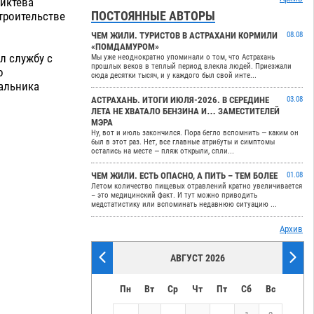
иктева
ПОСТОЯННЫЕ АВТОРЫ
троительстве
ЧЕМ ЖИЛИ. ТУРИСТОВ В АСТРАХАНИ КОРМИЛИ
08.08
«ПОМДАМУРОМ»
л службу с
Мы уже неоднократно упоминали о том, что Астрахань
прошлых веков в теплый период влекла людей. Приезжали
о
сюда десятки тысяч, и у каждого был свой инте...
чальника
АСТРАХАНЬ. ИТОГИ ИЮЛЯ-2026. В СЕРЕДИНЕ
03.08
ЛЕТА НЕ ХВАТАЛО БЕНЗИНА И… ЗАМЕСТИТЕЛЕЙ
МЭРА
Ну, вот и июль закончился. Пора бегло вспомнить — каким он
был в этот раз. Нет, все главные атрибуты и симптомы
остались на месте — пляж открыли, спли...
ЧЕМ ЖИЛИ. ЕСТЬ ОПАСНО, А ПИТЬ – ТЕМ БОЛЕЕ
01.08
Летом количество пищевых отравлений кратно увеличивается
– это медицинский факт. И тут можно приводить
медстатистику или вспоминать недавнюю ситуацию ...
Архив
АВГУСТ 2026
Пн
Вт
Ср
Чт
Пт
Сб
Вс