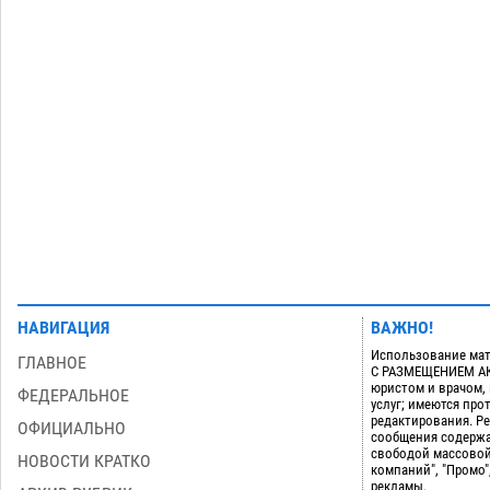
Астраханский суд встал на сторону
МЧС в споре за возврат униформы
07.08
605
На Всероссийской Спартакиаде
10:02
астраханские гандболисты уступили
казанским «драконам»
07.08
370
Загрузить еще
НАВИГАЦИЯ
ВАЖНО!
Использование мат
ГЛАВНОЕ
С РАЗМЕЩЕНИЕМ АКТ
юристом и врачом,
ФЕДЕРАЛЬНОЕ
услуг; имеются пр
редактирования. Ре
ОФИЦИАЛЬНО
сообщения содержа
свободой массовой
НОВОСТИ КРАТКО
компаний", "Промо"
рекламы.