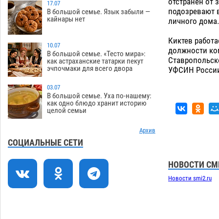
отстранен от 
стойки на полицейские дежурки
17.07
подозревают в
В большой семье. Язык забыли —
07.08
503
кайнары нет
личного дома.
С 11 августа астраханские водоемы
14:09
Киктев работа
обеспечат притоком в семь тысяч
10.07
должности ко
кубов
В большой семье. «Тесто мира»:
07.08
1191
Ставропольско
как астраханские татарки пекут
эчпочмаки для всего двора
УФСИН России
Астраханский аэропорт попробует
13:29
отбиться от ворон в апелляционном
03.07
суде
07.08
509
В большой семье. Уха по-нашему:
как одно блюдо хранит историю
целой семьи
Астраханские археологи откопали
12:53
древнюю помойку
07.08
685
Архив
В Астрахани подросток угнал
11:58
СОЦИАЛЬНЫЕ СЕТИ
мотоцикл и похитил чужие мобильник
с банковскими картами
07.08
436
НОВОСТИ СМ
Новости smi2.ru
Астраханцев ждут на парковом газоне
11:20
с призами и эрмитажными котами
07.08
388
10:43