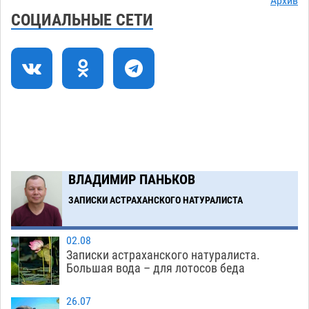
Архив
В астраханском селе невестка изрешетила
12:16
СОЦИАЛЬНЫЕ СЕТИ
машину свекрови
06.08
528
Астраханские приставы выдворили 12
11:45
нелегалов прямым рейсом из Шереметьево
06.08
367
Как астраханцы назвали своих детей в июле
11:08
06.08
371
Загрузить еще
ВЛАДИМИР ПАНЬКОВ
ЗАПИСКИ АСТРАХАНСКОГО НАТУРАЛИСТА
02.08
Записки астраханского натуралиста.
Большая вода – для лотосов беда
26.07