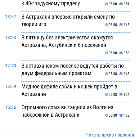
к 40-градусному пределу
06.08
351
В Астрахани впервые открыли смену по
18:57
теории игр
06.08
345
В пятницу без электричества окажутся
18:23
Астрахань, Ахтубинск и 6 поселений
06.08
353
В астраханском поселке ведутся работы по
17:40
двум федеральным проектам
06.08
348
Модное дефиле собак и кошек пройдет в
16:59
Астрахани
06.08
354
Огромного сома вытащили из Волги на
16:36
набережной в Астрахани
06.08
453
Предприниматели с рынка Жилгородок в
16:02
Астрахани продолжают не верить, что их
Читать архив новостей