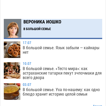
торговые точки снесут
06.08
429
Ящерицу из астраханской пустыни поместили
15:22
на новой серебряной монете Банка России
ВЕРОНИКА ИОШКО
06.08
329
В БОЛЬШОЙ СЕМЬЕ
Буддийские святыни из Астрахани выставили
14:35
в музее Пушкина в Москве
06.08
313
17.07
В большой семье. Язык забыли — кайнары
Мэрия Астрахани переводит городские
13:50
нет
зеленые зоны на автоматический полив
06.08
312
10.07
В большой семье. «Тесто мира»: как
Скончался второй ребенок после пожара в
13:13
астраханские татарки пекут эчпочмаки для
всего двора
Астрахани
06.08
755
03.07
Астраханские гандболисты с крупной победы
12:49
В большой семье. Уха по-нашему: как одно
стартовали на Всероссийской Спартакиаде
блюдо хранит историю целой семьи
06.08
361