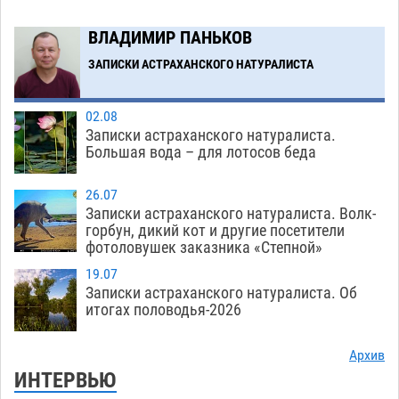
споре за возврат униформы
07.08
609
ВЛАДИМИР ПАНЬКОВ
На Всероссийской Спартакиаде астраханские
10:02
гандболисты уступили казанским «драконам»
ЗАПИСКИ АСТРАХАНСКОГО НАТУРАЛИСТА
07.08
371
02.08
Записки астраханского натуралиста.
Загрузить еще
Большая вода – для лотосов беда
26.07
Записки астраханского натуралиста. Волк-
горбун, дикий кот и другие посетители
фотоловушек заказника «Степной»
19.07
Записки астраханского натуралиста. Об
итогах половодья-2026
Архив
ИНТЕРВЬЮ