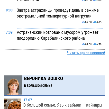
08.08
500
Завтра астраханцы проведут день в режиме
18:00
экстремальной температурной нагрузки
07.08
605
Астраханский котлован с мусором угрожает
17:09
плодородию Харабалинского района
07.08
470
Читать архив новостей
Игорь Редькин проинспектировал
16:24
коммунальную готовность астраханского
земельного массива для льготников
07.08
465
ВЕРОНИКА ИОШКО
Тяга к сверхскоростям обошлась
15:28
В БОЛЬШОЙ СЕМЬЕ
астраханской логистической компании в 400
тысяч рублей
07.08
502
17.07
Астраханские кутилы сменили барные стойки
14:44
В большой семье. Язык забыли — кайнары