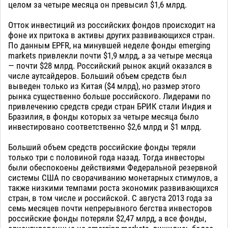
целом за четыре месяца он превысил $1,6 млрд.
Отток инвестиций из российских фондов происходит на
фоне их притока в активы других развивающихся стран.
По данным EPFR, на минувшей неделе фонды emerging
markets привлекли почти $1,9 млрд, а за четыре месяца
— почти $28 млрд. Российский рынок акций оказался в
числе аутсайдеров. Больший объем средств был
выведен только из Китая ($4 млрд), но размер этого
рынка существенно больше российского. Лидерами по
привлечению средств среди стран БРИК стали Индия и
Бразилия, в фонды которых за четыре месяца было
инвестировано соответственно $2,6 млрд и $1 млрд.
Больший объем средств российские фонды теряли
только три с половиной года назад. Тогда инвесторы
были обеспокоены действиями Федеральной резервной
системы США по сворачиванию монетарных стимулов, а
также низкими темпами роста экономик развивающихся
стран, в том числе и российской. С августа 2013 года за
семь месяцев почти непрерывного бегства инвесторов
российские фонды потеряли $2,47 млрд, а все фонды,