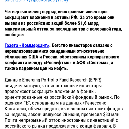
03-07-2017 \\ Просмотров (
1174
)
Четвертый месяц подряд иностранные инвесторы
сокращают вложения в активы РФ. За это время они
вывели из российских акций более $1,6 млрд —
максимальный отток за последние три с половиной года,
сообщает
Газета «Коммерсант»
. Бегство инвесторов связано с
нереализовавшимися ожиданиями относительно
сближения США и России, обострением корпоративного
конфликта между «Роснефтью» и АФК «Система», а
также падением цен на нефть.
Данные Emerging Portfolio Fund Research (EPFR)
свидетельствуют, что иностранные инвесторы
продолжают сокращать вложения в фонды,
ориентированные на российский фондовый рынок. По
оценкам “Ъ”, основанным на данных «Ренессанс
Капитала», объем средств, выведенных из таких фондов
за неделю, закончившуюся 28 июня, превысил $83 млн.
Почти непрерывный отток иностранных инвестиций с
российского рынка продолжается с конца февраля. В