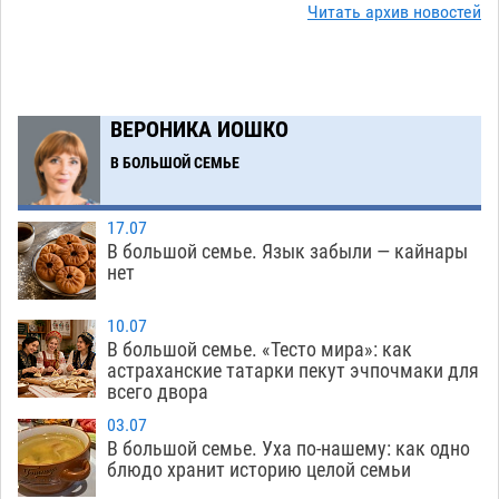
Все пострадавшие при пожаре на
Читать архив новостей
09:25
Краснодарской в Астрахани скончались
07.08
1014
Астраханский суд оценил четыре удара по
08:47
ВЕРОНИКА ИОШКО
голове полицейского в сто тысяч рублей
В БОЛЬШОЙ СЕМЬЕ
07.08
258
Завтра астраханская жара вновь приблизится
19:36
17.07
к 40-градусному пределу
06.08
427
В большой семье. Язык забыли — кайнары
нет
В Астрахани впервые открыли смену по
18:57
теории игр
06.08
394
10.07
В большой семье. «Тесто мира»: как
В пятницу без электричества окажутся
18:23
астраханские татарки пекут эчпочмаки для
всего двора
Астрахань, Ахтубинск и 6 поселений
06.08
408
03.07
В большой семье. Уха по-нашему: как одно
В астраханском поселке ведутся работы по
17:40
блюдо хранит историю целой семьи
двум федеральным проектам
06.08
396