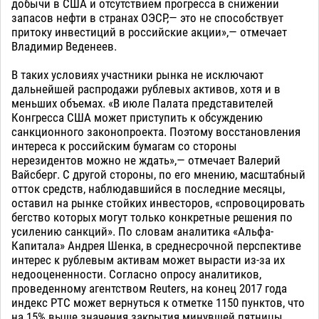
добычи в США и отсутствием прогресса в снижении
запасов нефти в странах ОЭСР,— это не способствует
притоку инвестиций в российские акции»,— отмечает
Владимир Веденеев.
В таких условиях участники рынка не исключают
дальнейшей распродажи рублевых активов, хотя и в
меньших объемах. «В июле Палата представителей
Конгресса США может приступить к обсуждению
санкционного законопроекта. Поэтому восстановления
интереса к российским бумагам со стороны
нерезидентов можно не ждать»,— отмечает Валерий
Вайсберг. С другой стороны, по его мнению, масштабный
отток средств, наблюдавшийся в последние месяцы,
оставил на рынке стойких инвесторов, «спровоцировать
бегство которых могут только конкретные решения по
усилению санкций». По словам аналитика «Альфа-
Капитала» Андрея Шенка, в среднесрочной перспективе
интерес к рублевым активам может вырасти из-за их
недооцененности. Согласно опросу аналитиков,
проведенному агентством Reuters, на конец 2017 года
индекс РТС может вернуться к отметке 1150 пунктов, что
на 15% выше значения закрытия минувшей пятницы.