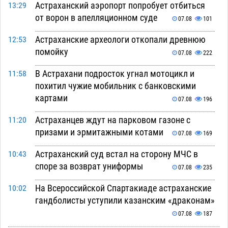
Астраханский аэропорт попробует отбиться
13:29
от ворон в апелляционном суде
07.08
101
Астраханские археологи откопали древнюю
12:53
помойку
07.08
222
В Астрахани подросток угнал мотоцикл и
11:58
похитил чужие мобильник с банковскими
картами
07.08
196
Астраханцев ждут на парковом газоне с
11:20
призами и эрмитажными котами
07.08
169
Астраханский суд встал на сторону МЧС в
10:43
споре за возврат униформы
07.08
235
На Всероссийской Спартакиаде астраханские
10:02
гандболисты уступили казанским «драконам»
07.08
187