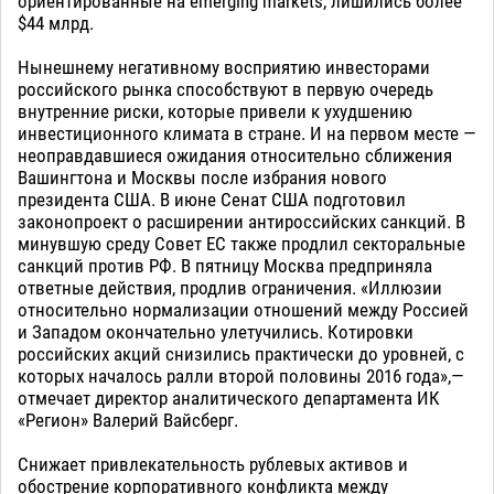
ориентированные на emerging markets, лишились более
$44 млрд.
Нынешнему негативному восприятию инвесторами
российского рынка способствуют в первую очередь
внутренние риски, которые привели к ухудшению
инвестиционного климата в стране. И на первом месте —
неоправдавшиеся ожидания относительно сближения
Вашингтона и Москвы после избрания нового
президента США. В июне Сенат США подготовил
законопроект о расширении антироссийских санкций. В
минувшую среду Совет ЕС также продлил секторальные
санкций против РФ. В пятницу Москва предприняла
ответные действия, продлив ограничения. «Иллюзии
относительно нормализации отношений между Россией
и Западом окончательно улетучились. Котировки
российских акций снизились практически до уровней, с
которых началось ралли второй половины 2016 года»,—
отмечает директор аналитического департамента ИК
«Регион» Валерий Вайсберг.
Снижает привлекательность рублевых активов и
обострение корпоративного конфликта между