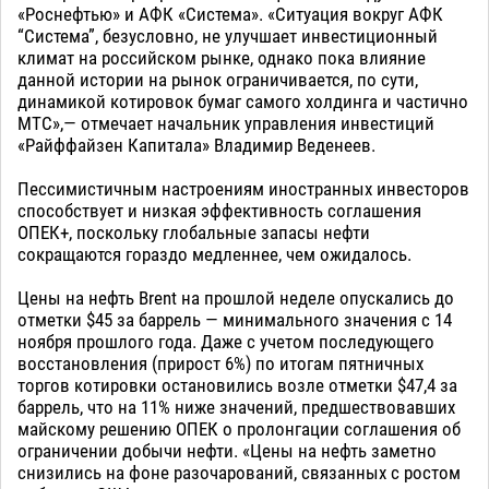
«Роснефтью» и АФК «Система». «Ситуация вокруг АФК
“Система”, безусловно, не улучшает инвестиционный
климат на российском рынке, однако пока влияние
данной истории на рынок ограничивается, по сути,
динамикой котировок бумаг самого холдинга и частично
МТС»,— отмечает начальник управления инвестиций
«Райффайзен Капитала» Владимир Веденеев.
Пессимистичным настроениям иностранных инвесторов
способствует и низкая эффективность соглашения
ОПЕК+, поскольку глобальные запасы нефти
сокращаются гораздо медленнее, чем ожидалось.
Цены на нефть Brent на прошлой неделе опускались до
отметки $45 за баррель — минимального значения с 14
ноября прошлого года. Даже с учетом последующего
восстановления (прирост 6%) по итогам пятничных
торгов котировки остановились возле отметки $47,4 за
баррель, что на 11% ниже значений, предшествовавших
майскому решению ОПЕК о пролонгации соглашения об
ограничении добычи нефти. «Цены на нефть заметно
снизились на фоне разочарований, связанных с ростом