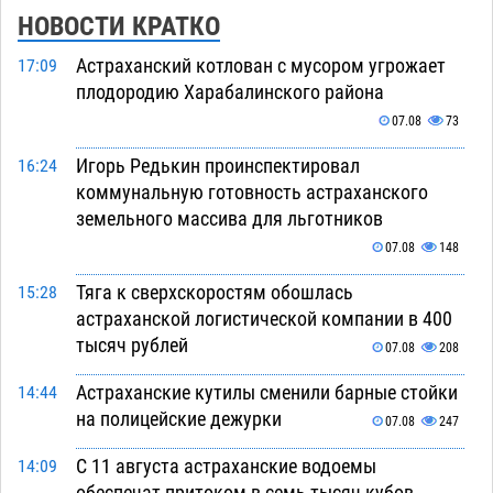
НОВОСТИ КРАТКО
Астраханский котлован с мусором угрожает
17:09
плодородию Харабалинского района
07.08
73
Игорь Редькин проинспектировал
16:24
коммунальную готовность астраханского
земельного массива для льготников
07.08
148
Тяга к сверхскоростям обошлась
15:28
астраханской логистической компании в 400
тысяч рублей
07.08
208
Астраханские кутилы сменили барные стойки
14:44
на полицейские дежурки
07.08
247
С 11 августа астраханские водоемы
14:09
обеспечат притоком в семь тысяч кубов