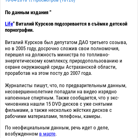
16-04-2018 \\ Просмотров (
10126
)
По данным издания "
Life
" Виталий Курсков подозревается в съёмке детской
порнографии.
Виталий Курсков был депутатом ДАО третьего созыва,
но в 2005 году, досрочно сложив свои полномочия,
перешел на должность министра по топливно-
энергетическому комплексу, природопользованию и
охране окружающей среды Астраханской области,
проработав на этом посту до 2007 года.
Журналисты пишут, что, по предварительным данным,
несовершеннолетние попадали на видео изрядно
напоенные спиртным. Также сообщается, что у экс-
чиновника нашли 15 DVD-дисков с уже снятыми
фильмами, а также несколько жёстких дисков с
рабочими материалами, телефоны, камеры.
По неофициальным данным, речь идет о деле,
возбужденном
в марте
.