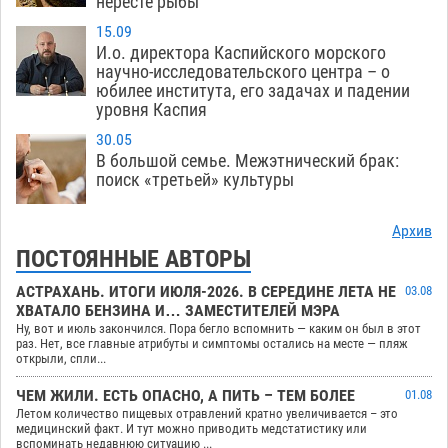
нересте рыбы
15.09
И.о. директора Каспийского морского
научно-исследовательского центра – о
юбилее института, его задачах и падении
уровня Каспия
30.05
В большой семье. Межэтнический брак:
поиск «третьей» культуры
Архив
ПОСТОЯННЫЕ АВТОРЫ
АСТРАХАНЬ. ИТОГИ ИЮЛЯ-2026. В СЕРЕДИНЕ ЛЕТА НЕ
03.08
ХВАТАЛО БЕНЗИНА И… ЗАМЕСТИТЕЛЕЙ МЭРА
Ну, вот и июль закончился. Пора бегло вспомнить — каким он был в этот
раз. Нет, все главные атрибуты и симптомы остались на месте — пляж
открыли, спли...
ЧЕМ ЖИЛИ. ЕСТЬ ОПАСНО, А ПИТЬ – ТЕМ БОЛЕЕ
01.08
Летом количество пищевых отравлений кратно увеличивается – это
медицинский факт. И тут можно приводить медстатистику или
вспоминать недавнюю ситуацию ...