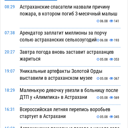
Астраханские спасатели назвали причину
08:29
пожара, в котором погиб 3-месячный малыш
06.08
141
Арендатор заплатит миллионы за порчу
07:38
солью астраханских сельхозугодий
06.08
193
Завтра погода вновь заставит астраханцев
20:27
жариться
05.08
353
Уникальные артефакты Золотой Орды
19:07
выставили в астраханском музее
05.08
367
Маленькую девочку увезли в больницу после
18:29
ДТП у «Алимпика» в Астрахани
05.08
569
Всероссийская летняя перепись воробьев
16:31
стартует в Астрахани
05.08
345