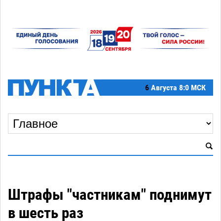
6
Августа
8:0 МСК
Штрафы "частникам" поднимут
в шесть раз