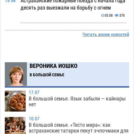
Астраханские пожарные поезда с начала года
15:58
десять раз выезжали на борьбу с огнем
05.08
370
Гость из Чечни утонул в реке под Астраханью
15:14
Читать архив новостей
05.08
557
Попытка спасти знакомого привела трех
14:38
астраханок под уголовную статью
05.08
470
ВЕРОНИКА ИОШКО
Тысяча четыреста астраханцев пересели на
14:00
электромобили
В БОЛЬШОЙ СЕМЬЕ
05.08
457
Глава крупного астраханского города
13:23
17.07
поставил жителей перед непростым выбором
В большой семье. Язык забыли — кайнары
05.08
1276
нет
Младенец погиб в крупном пожаре в
12:51
10.07
Астрахани
05.08
514
В большой семье. «Тесто мира»: как
астраханские татарки пекут эчпочмаки для