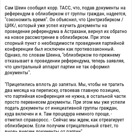
Сам Шеин сообщил корр. ТАСС, что, подав документы на
референдум в облизбирком от группы граждан, надеется,
"сэкономить время". Он объяснил, что Центризбирком /
ЦИК/, который уже успел изучить документы на
проведение референдума в Астрахани, вернул их обратно
на новое рассмотрение в облизбирком. При этом
спорный пункт о необходимости проведения партийной
конференции был исключен как противозаконный.
Однако, по словам Шеина, "облизбирком по-прежнему
отказывает в проведении референдума, теперь заявляя,
что центральный аппарат партии не так оформил
документы".
"Прицепились вплоть до запятых. Мы, чтобы не тратить
два месяца на переписку, отвоевав главную позицию,
что партийная конференция не нужна, в остальной части
просто перевнесем документы. При этом мы уже успели
подать документы от инициативной группы граждан,
куда включен и я. Там процедура немного проще, -
отметил справоросс. - Сейчас мы ждем, как отреагирует
облизбирком. Если получим отрицательный ответ, то
вновь внесем документы от партии".