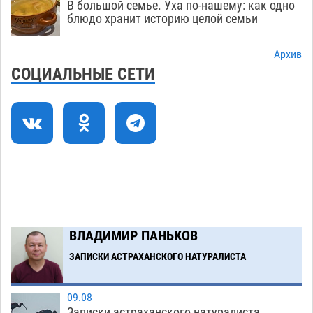
В большой семье. Уха по-нашему: как одно
блюдо хранит историю целой семьи
Погибший на Донбассе волонтер из Астрахани
14:19
стал героем мурала
08.08
624
Архив
СОЦИАЛЬНЫЕ СЕТИ
Подросток, перебегавший дорогу вне
13:10
перехода, попал под колеса авто в Астрахани
08.08
750
Загрузить еще
ВЛАДИМИР ПАНЬКОВ
ЗАПИСКИ АСТРАХАНСКОГО НАТУРАЛИСТА
09.08
Записки астраханского натуралиста.