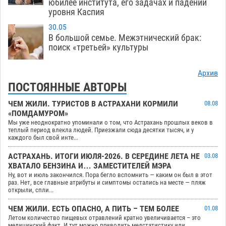
юбилее института, его задачах и падении
уровня Каспия
30.05
В большой семье. Межэтнический брак:
поиск «третьей» культуры
Архив
ПОСТОЯННЫЕ АВТОРЫ
ЧЕМ ЖИЛИ. ТУРИСТОВ В АСТРАХАНИ КОРМИЛИ
08.08
«ПОМДАМУРОМ»
Мы уже неоднократно упоминали о том, что Астрахань прошлых веков в
теплый период влекла людей. Приезжали сюда десятки тысяч, и у
каждого был свой инте...
АСТРАХАНЬ. ИТОГИ ИЮЛЯ-2026. В СЕРЕДИНЕ ЛЕТА НЕ
03.08
ХВАТАЛО БЕНЗИНА И… ЗАМЕСТИТЕЛЕЙ МЭРА
Ну, вот и июль закончился. Пора бегло вспомнить — каким он был в этот
раз. Нет, все главные атрибуты и симптомы остались на месте — пляж
открыли, спли...
ЧЕМ ЖИЛИ. ЕСТЬ ОПАСНО, А ПИТЬ – ТЕМ БОЛЕЕ
01.08
Летом количество пищевых отравлений кратно увеличивается – это
медицинский факт. И тут можно приводить медстатистику или