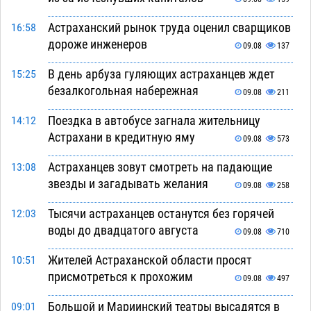
Астраханский рынок труда оценил сварщиков
16:58
дороже инженеров
09.08
137
В день арбуза гуляющих астраханцев ждет
15:25
безалкогольная набережная
09.08
211
Поездка в автобусе загнала жительницу
14:12
Астрахани в кредитную яму
09.08
573
Астраханцев зовут смотреть на падающие
13:08
звезды и загадывать желания
09.08
258
Тысячи астраханцев останутся без горячей
12:03
воды до двадцатого августа
09.08
710
Жителей Астраханской области просят
10:51
присмотреться к прохожим
09.08
497
Большой и Мариинский театры высадятся в
09:01