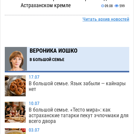
Астраханском кремле
09.08
599
Начало положено: астраханский «Волгарь»
21:11
Читать архив новостей
одержал первую победу в сезоне
08.08
636
Завтра экстремальное пекло продолжит
20:21
давить на Астрахань
08.08
654
ВЕРОНИКА ИОШКО
В Астраханских больницах открываются
19:04
В БОЛЬШОЙ СЕМЬЕ
художественные выставки
08.08
506
17.07
Астраханца будут судить за попытку сбыта
18:09
В большой семье. Язык забыли — кайнары
крупной партии прегабалина
08.08
611
нет
Игорь Мартынов вручил награды тренерам и
16:58
10.07
учителям физкультуры Камызякского района
В большой семье. «Тесто мира»: как
08.08
437
астраханские татарки пекут эчпочмаки для
всего двора
Ветеран из Астрахани отметил столетний
15:32
03.07
юбилей
08.08
659