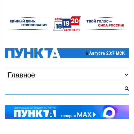
6
Августа
23:7 МСК