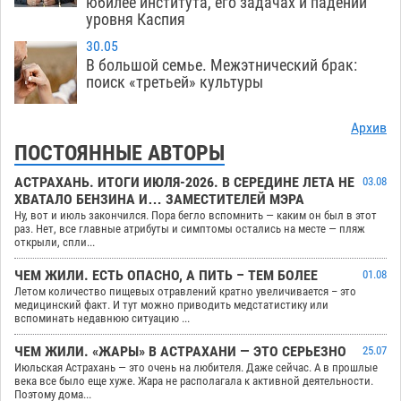
юбилее института, его задачах и падении
уровня Каспия
30.05
В большой семье. Межэтнический брак:
поиск «третьей» культуры
Архив
ПОСТОЯННЫЕ АВТОРЫ
АСТРАХАНЬ. ИТОГИ ИЮЛЯ-2026. В СЕРЕДИНЕ ЛЕТА НЕ
03.08
ХВАТАЛО БЕНЗИНА И… ЗАМЕСТИТЕЛЕЙ МЭРА
Ну, вот и июль закончился. Пора бегло вспомнить — каким он был в этот
раз. Нет, все главные атрибуты и симптомы остались на месте — пляж
открыли, спли...
ЧЕМ ЖИЛИ. ЕСТЬ ОПАСНО, А ПИТЬ – ТЕМ БОЛЕЕ
01.08
Летом количество пищевых отравлений кратно увеличивается – это
медицинский факт. И тут можно приводить медстатистику или
вспоминать недавнюю ситуацию ...
ЧЕМ ЖИЛИ. «ЖАРЫ» В АСТРАХАНИ — ЭТО СЕРЬЕЗНО
25.07
Июльская Астрахань — это очень на любителя. Даже сейчас. А в прошлые
века все было еще хуже. Жара не располагала к активной деятельности.
Поэтому дома...