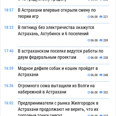
В Астрахани впервые открыли смену по
18:57
теории игр
06.08
221
В пятницу без электричества окажутся
18:23
Астрахань, Ахтубинск и 6 поселений
06.08
209
В астраханском поселке ведутся работы по
17:40
двум федеральным проектам
06.08
238
Модное дефиле собак и кошек пройдет в
16:59
Астрахани
06.08
248
Огромного сома вытащили из Волги на
16:36
набережной в Астрахани
06.08
332
Предприниматели с рынка Жилгородок в
16:02
Астрахани продолжают не верить, что их
торговые точки снесут
06.08
318