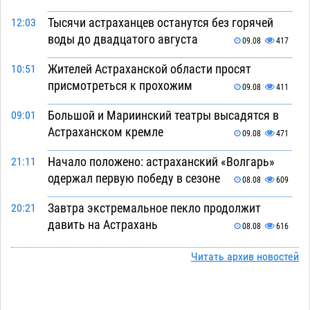
Тысячи астраханцев останутся без горячей
12:03
воды до двадцатого августа
09.08
417
Жителей Астраханской области просят
10:51
присмотреться к прохожим
09.08
411
Большой и Мариинский театры высадятся в
09:01
Астраханском кремле
09.08
471
Начало положено: астраханский «Волгарь»
21:11
одержал первую победу в сезоне
08.08
609
Завтра экстремальное пекло продолжит
20:21
давить на Астрахань
08.08
616
В Астраханских больницах открываются
19:04
Читать архив новостей
художественные выставки
08.08
482
Астраханца будут судить за попытку сбыта
18:09