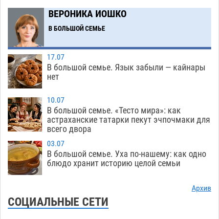
крупной партии прегабалина
08.08
582
ВЕРОНИКА ИОШКО
Игорь Мартынов вручил награды тренерам и
16:58
В БОЛЬШОЙ СЕМЬЕ
учителям физкультуры Камызякского района
08.08
415
17.07
В большой семье. Язык забыли — кайнары
Ветеран из Астрахани отметил столетний
15:32
нет
юбилей
08.08
631
10.07
Погибший на Донбассе волонтер из Астрахани
14:19
В большой семье. «Тесто мира»: как
стал героем мурала
08.08
594
астраханские татарки пекут эчпочмаки для
всего двора
Подросток, перебегавший дорогу вне
13:10
03.07
перехода, попал под колеса авто в Астрахани
В большой семье. Уха по-нашему: как одно
08.08
726
блюдо хранит историю целой семьи
Астраханский следком помог подростку
12:02
Архив
получить зарплату за честный труд
СОЦИАЛЬНЫЕ СЕТИ
08.08
495