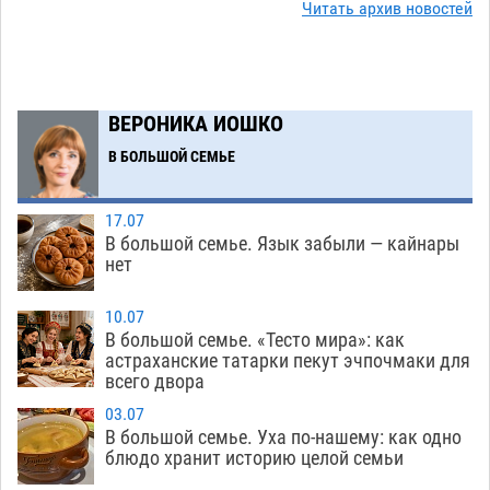
Читать архив новостей
08.08
618
Астраханский следком помог подростку
12:02
получить зарплату за честный труд
08.08
414
ВЕРОНИКА ИОШКО
Фаворитская ноша: астраханские
10:51
В БОЛЬШОЙ СЕМЬЕ
гандболисты крупно проиграли пермякам
08.08
384
17.07
В большой семье. Язык забыли — кайнары
Лидеры чеченской диаспоры в Астрахани
09:00
нет
осудили выходку молодого лихача с улицы
Никольской
08.08
827
10.07
В большой семье. «Тесто мира»: как
Завтра астраханцы проведут день в режиме
18:00
астраханские татарки пекут эчпочмаки для
всего двора
экстремальной температурной нагрузки
07.08
781
03.07
В большой семье. Уха по-нашему: как одно
Астраханский котлован с мусором угрожает
17:09
блюдо хранит историю целой семьи
плодородию Харабалинского района