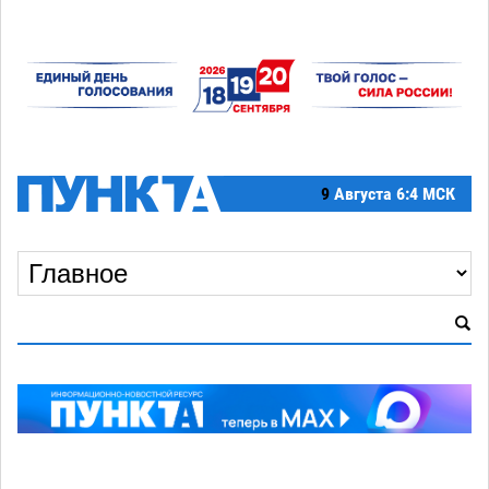
9
Августа
6:4 МСК