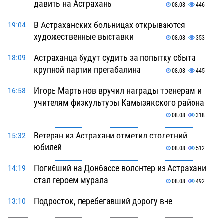
давить на Астрахань
08.08
446
В Астраханских больницах открываются
19:04
художественные выставки
08.08
353
Астраханца будут судить за попытку сбыта
18:09
крупной партии прегабалина
08.08
445
Игорь Мартынов вручил награды тренерам и
16:58
учителям физкультуры Камызякского района
08.08
318
Ветеран из Астрахани отметил столетний
15:32
юбилей
08.08
512
Погибший на Донбассе волонтер из Астрахани
14:19
стал героем мурала
08.08
492
Подросток, перебегавший дорогу вне
13:10
перехода, попал под колеса авто в Астрахани