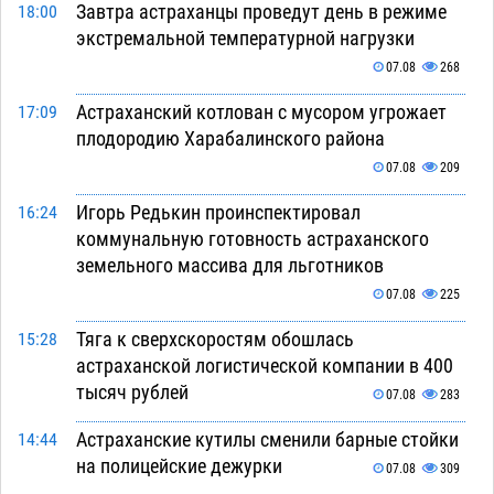
Завтра астраханцы проведут день в режиме
18:00
экстремальной температурной нагрузки
07.08
268
Астраханский котлован с мусором угрожает
17:09
плодородию Харабалинского района
07.08
209
Игорь Редькин проинспектировал
16:24
коммунальную готовность астраханского
земельного массива для льготников
07.08
225
Тяга к сверхскоростям обошлась
15:28
астраханской логистической компании в 400
тысяч рублей
07.08
283
Астраханские кутилы сменили барные стойки
14:44
на полицейские дежурки
07.08
309