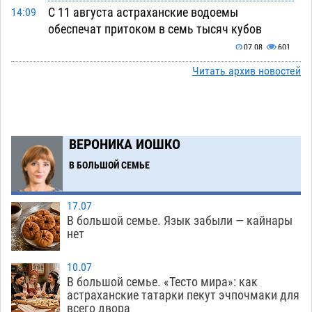
С 11 августа астраханские водоемы
14:09
обеспечат притоком в семь тысяч кубов
07.08
601
Читать архив новостей
Астраханский аэропорт попробует отбиться
13:29
от ворон в апелляционном суде
07.08
319
Астраханские археологи откопали древнюю
12:53
помойку
ВЕРОНИКА ИОШКО
07.08
510
В БОЛЬШОЙ СЕМЬЕ
В Астрахани подросток угнал мотоцикл и
11:58
похитил чужие мобильник с банковскими
картами
07.08
304
17.07
В большой семье. Язык забыли — кайнары
Астраханцев ждут на парковом газоне с
11:20
нет
призами и эрмитажными котами
07.08
263
10.07
Астраханский суд встал на сторону МЧС в
10:43
В большой семье. «Тесто мира»: как
астраханские татарки пекут эчпочмаки для
споре за возврат униформы
07.08
349
всего двора