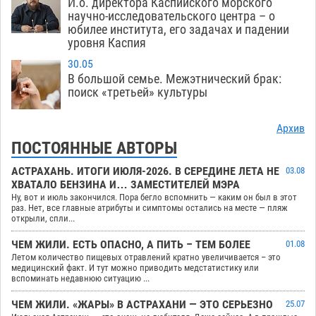
И.о. директора Каспийского морского
научно-исследовательского центра – о
юбилее института, его задачах и падении
уровня Каспия
30.05
В большой семье. Межэтнический брак:
поиск «третьей» культуры
Архив
ПОСТОЯННЫЕ АВТОРЫ
АСТРАХАНЬ. ИТОГИ ИЮЛЯ-2026. В СЕРЕДИНЕ ЛЕТА НЕ
03.08
ХВАТАЛО БЕНЗИНА И… ЗАМЕСТИТЕЛЕЙ МЭРА
Ну, вот и июль закончился. Пора бегло вспомнить — каким он был в этот
раз. Нет, все главные атрибуты и симптомы остались на месте — пляж
открыли, спли...
ЧЕМ ЖИЛИ. ЕСТЬ ОПАСНО, А ПИТЬ – ТЕМ БОЛЕЕ
01.08
Летом количество пищевых отравлений кратно увеличивается – это
медицинский факт. И тут можно приводить медстатистику или
вспоминать недавнюю ситуацию ...
ЧЕМ ЖИЛИ. «ЖАРЫ» В АСТРАХАНИ — ЭТО СЕРЬЕЗНО
25.07