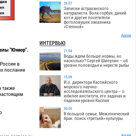
26.07
Записки астраханского
натуралиста. Волк-горбун, дикий
кот и другие посетители
фотоловушек заказника
«Степной»
Архив
ИНТЕРВЬЮ
олы "Юниор".
21.04
Воды ждем больше нормы, но
насколько? Сергей Шипулин – об
 России в
уровне половодья и нересте рыбы
их послание
15.09
И.о. директора Каспийского
морского научно-
а также
исследовательского центра – о
 настоящим
юбилее института, его задачах и
падении уровня Каспия
30.05
о
В большой семье. Межэтнический
брак: поиск «третьей» культуры
Архив