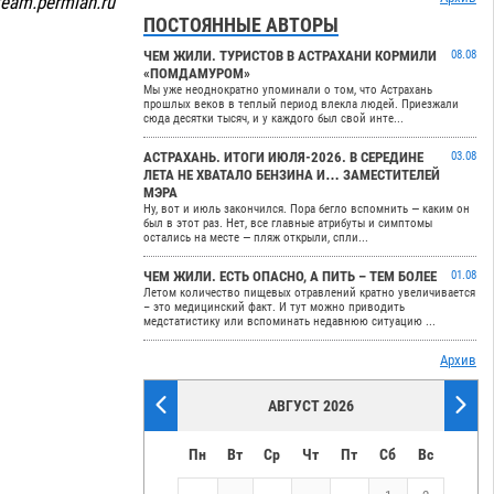
team.permian.ru
ПОСТОЯННЫЕ АВТОРЫ
ЧЕМ ЖИЛИ. ТУРИСТОВ В АСТРАХАНИ КОРМИЛИ
08.08
«ПОМДАМУРОМ»
Мы уже неоднократно упоминали о том, что Астрахань
прошлых веков в теплый период влекла людей. Приезжали
сюда десятки тысяч, и у каждого был свой инте...
АСТРАХАНЬ. ИТОГИ ИЮЛЯ-2026. В СЕРЕДИНЕ
03.08
ЛЕТА НЕ ХВАТАЛО БЕНЗИНА И… ЗАМЕСТИТЕЛЕЙ
МЭРА
Ну, вот и июль закончился. Пора бегло вспомнить — каким он
был в этот раз. Нет, все главные атрибуты и симптомы
остались на месте — пляж открыли, спли...
ЧЕМ ЖИЛИ. ЕСТЬ ОПАСНО, А ПИТЬ – ТЕМ БОЛЕЕ
01.08
Летом количество пищевых отравлений кратно увеличивается
– это медицинский факт. И тут можно приводить
медстатистику или вспоминать недавнюю ситуацию ...
Архив
АВГУСТ 2026
Пн
Вт
Ср
Чт
Пт
Сб
Вс