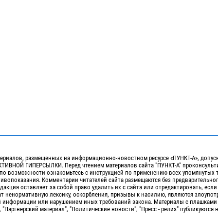
ериалов, размещенных на информационно-новостном ресурсе «ПУНКТ-А», допус
ИВНОЙ ГИПЕРСЫЛКИ. Перед чтением материалов сайта "ПУНКТ-А" проконсульти
 по возможности ознакомьтесь с инструкцией по применению всех упомянутых 
отивопоказания. Комментарии читателей сайта размещаются без предварительно
дакция оставляет за собой право удалить их с сайта или отредактировать, если
т ненормативную лексику, оскорбления, призывы к насилию, являются злоупо
 информации или нарушением иных требований закона. Материалы с плашками
, "Партнерский материал", "Политические новости", "Пресс - релиз" публикуются 