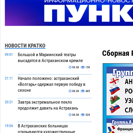
НОВОСТИ КРАТКО
Сборная 
Большой и Мариинский театры
09:01
высадятся в Астраханском кремле
09.08
159
Начало положено: астраханский
21:11
«Волгарь» одержал первую победу в
сезоне
08.08
485
Завтра экстремальное пекло
20:21
продолжит давить на Астрахань
08.08
529
В Астраханских больницах
19:04
открываются художественные