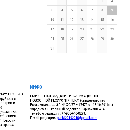
1
2
3
4
5
6
7
8
9
10
11
12
13
14
15
16
17
18
19
20
21
22
23
24
25
26
27
28
29
30
31
ИНФО
кается ТОЛЬКО
СМИ СЕТЕВОЕ ИЗДАНИЕ ИНФОРМАЦИОННО-
руйтесь с
НОВОСТНОЙ РЕСУРС "ПУНКТ-А" (свидетельство
товаров и
Роскомнадзора ЭЛ № ФС 77 – 67475 от 18.10.2016 г.)
го
Учредитель - главный редактор Варначкин А. А.
 указанные
Телефон редакции. +7-908-616-0293.
треблением
E-mail редакции:
punkt20102010@gmail.com
 "Новости
на правах