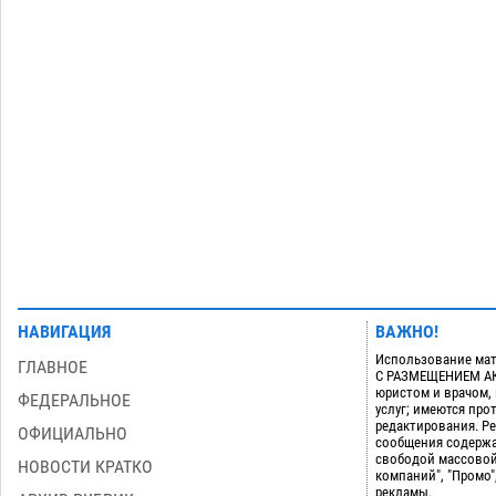
астраханского земельного массива
для льготников
07.08
648
Тяга к сверхскоростям обошлась
15:28
астраханской логистической
компании в 400 тысяч рублей
07.08
655
Загрузить еще
НАВИГАЦИЯ
ВАЖНО!
Использование мат
ГЛАВНОЕ
С РАЗМЕЩЕНИЕМ АКТ
юристом и врачом,
ФЕДЕРАЛЬНОЕ
услуг; имеются пр
редактирования. Ре
ОФИЦИАЛЬНО
сообщения содержа
свободой массовой
НОВОСТИ КРАТКО
компаний", "Промо"
рекламы.