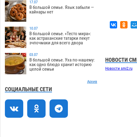
подростку получить зарплату за
17.07
В большой семье. Язык забыли —
честный труд
08.08
439
кайнары нет
Фаворитская ноша: астраханские
10:51
гандболисты крупно проиграли
10.07
пермякам
В большой семье. «Тесто мира»:
08.08
409
как астраханские татарки пекут
эчпочмаки для всего двора
Лидеры чеченской диаспоры в
09:00
Астрахани осудили выходку молодого
03.07
лихача с улицы Никольской
НОВОСТИ СМ
В большой семье. Уха по-нашему:
как одно блюдо хранит историю
08.08
886
Новости smi2.ru
целой семьи
Завтра астраханцы проведут день в
18:00
режиме экстремальной температурной
Архив
нагрузки
СОЦИАЛЬНЫЕ СЕТИ
07.08
816
Астраханский котлован с мусором
17:09
угрожает плодородию Харабалинского
района
07.08
636
Игорь Редькин проинспектировал
16:24
коммунальную готовность