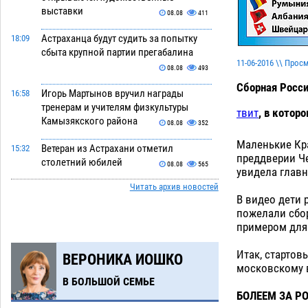
выставки
08.08
411
Астраханца будут судить за попытку
18:09
сбыта крупной партии прегабалина
11-06-2016 \\ Прос
08.08
493
Сборная Росс
Игорь Мартынов вручил награды
16:58
тренерам и учителям физкультуры
твит
, в котор
Камызякского района
08.08
352
Маленькие Кр
Ветеран из Астрахани отметил
15:32
преддверии Че
столетний юбилей
08.08
565
увидела главн
Читать архив новостей
Погибший на Донбассе волонтер из
14:19
В видео дети 
Астрахани стал героем мурала
пожелали сбор
08.08
530
примером для
Подросток, перебегавший дорогу вне
13:10
Итак, стартов
ВЕРОНИКА ИОШКО
перехода, попал под колеса авто в
московскому 
Астрахани
08.08
653
В БОЛЬШОЙ СЕМЬЕ
БОЛЕЕМ ЗА Р
Астраханский следком помог
12:02