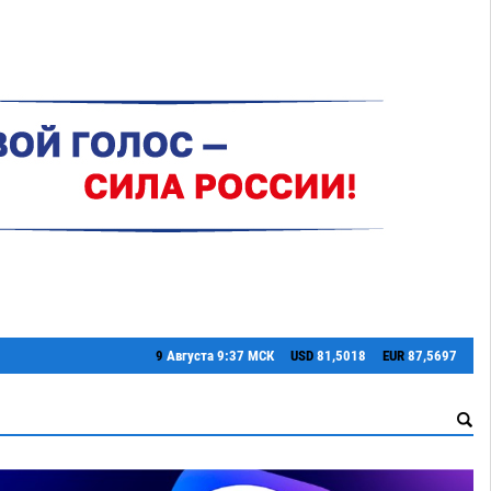
9
Августа
9:37 МСК
USD
81,5018
EUR
87,5697