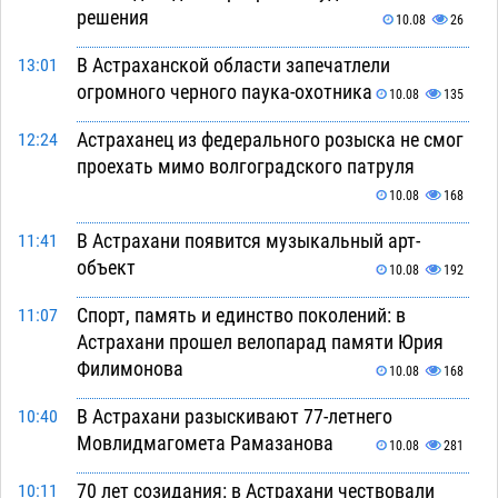
решения
10.08
26
В Астраханской области запечатлели
13:01
огромного черного паука-охотника
10.08
135
Астраханец из федерального розыска не смог
12:24
проехать мимо волгоградского патруля
10.08
168
В Астрахани появится музыкальный арт-
11:41
объект
10.08
192
Спорт, память и единство поколений: в
11:07
Астрахани прошел велопарад памяти Юрия
Филимонова
10.08
168
В Астрахани разыскивают 77-летнего
10:40
Мовлидмагомета Рамазанова
10.08
281
70 лет созидания: в Астрахани чествовали
10:11