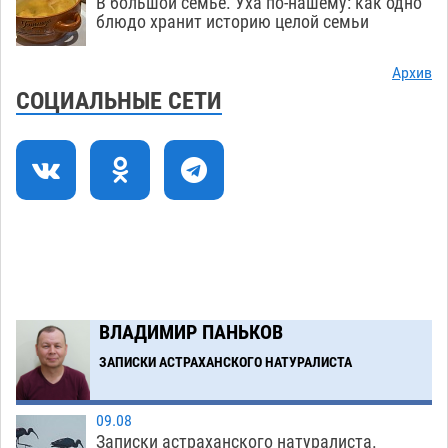
В большой семье. Уха по-нашему: как одно
на встречку для лихача из вирусного видео
блюдо хранит историю целой семьи
09.08
590
Архив
Астрахань осталась без новой многоэтажки
17:53
СОЦИАЛЬНЫЕ СЕТИ
из-за исчезнувших капиталов
09.08
3915
Астраханский рынок труда оценил сварщиков
16:58
дороже инженеров
09.08
631
В день арбуза гуляющих астраханцев ждет
15:25
безалкогольная набережная
09.08
524
Загрузить еще
ВЛАДИМИР ПАНЬКОВ
ЗАПИСКИ АСТРАХАНСКОГО НАТУРАЛИСТА
09.08
Записки астраханского натуралиста.