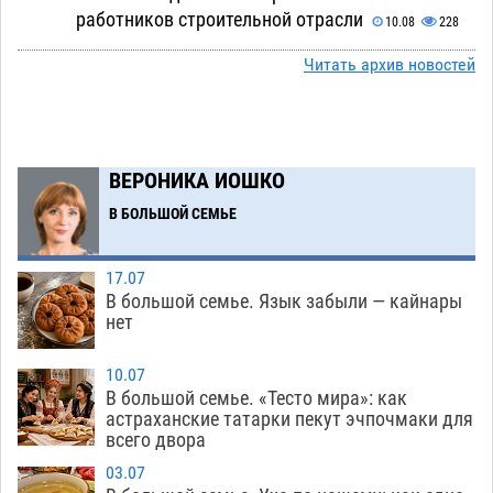
работников строительной отрасли
10.08
228
На Всероссийской Спартакиаде астраханские
Читать архив новостей
09:33
гандболисты будут биться за четвертьфинал
10.08
172
Вчера в Астрахани утонул подросток
09:00
ВЕРОНИКА ИОШКО
10.08
482
В БОЛЬШОЙ СЕМЬЕ
Астрахань встретит понедельник дождем и
21:00
освежающим ветром
09.08
3799
17.07
В большой семье. Язык забыли — кайнары
Тысячи астраханцев проведут понедельник
20:25
нет
под тишину отключенных сплит-систем
09.08
1248
10.07
В большой семье. «Тесто мира»: как
Астраханская полиция разбирает детали
19:44
астраханские татарки пекут эчпочмаки для
всего двора
столкновения мопеда и иномарки
09.08
745
03.07
Астраханский суд оценит стоимость выезда
18:54