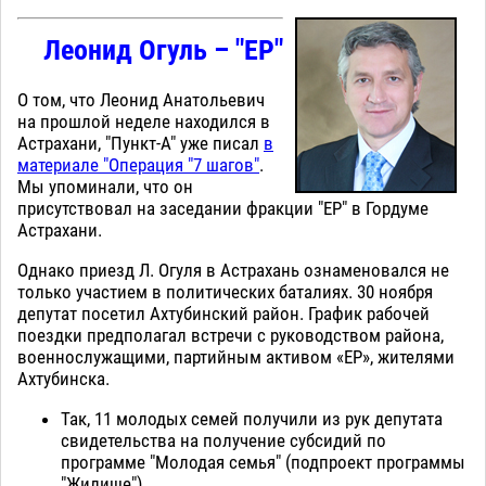
Леонид Огуль – "ЕР"
О том, что Леонид Анатольевич
на прошлой неделе находился в
Астрахани, "Пункт-А" уже писал
в
материале "Операция "7 шагов"
.
Мы упоминали, что он
присутствовал на заседании фракции "ЕР" в Гордуме
Астрахани.
Однако приезд Л. Огуля в Астрахань ознаменовался не
только участием в политических баталиях. 30 ноября
депутат посетил Ахтубинский район. График рабочей
поездки предполагал встречи с руководством района,
военнослужащими, партийным активом «ЕР», жителями
Ахтубинска.
Так, 11 молодых семей получили из рук депутата
свидетельства на получение субсидий по
программе "Молодая семья" (подпроект программы
"Жилище").