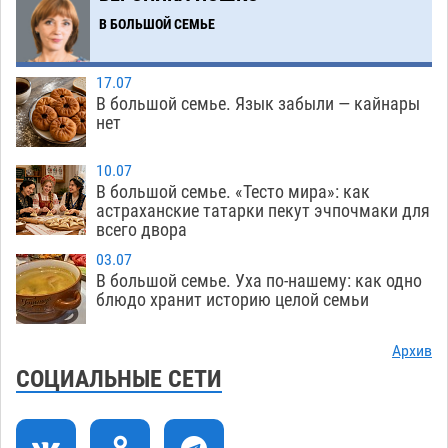
Фаворитская ноша: астраханские
10:51
В БОЛЬШОЙ СЕМЬЕ
гандболисты крупно проиграли пермякам
08.08
342
17.07
В большой семье. Язык забыли — кайнары
Лидеры чеченской диаспоры в Астрахани
09:00
нет
осудили выходку молодого лихача с улицы
Никольской
08.08
763
10.07
В большой семье. «Тесто мира»: как
Завтра астраханцы проведут день в режиме
18:00
астраханские татарки пекут эчпочмаки для
всего двора
экстремальной температурной нагрузки
07.08
743
03.07
В большой семье. Уха по-нашему: как одно
Астраханский котлован с мусором угрожает
17:09
блюдо хранит историю целой семьи
плодородию Харабалинского района
07.08
578
Архив
СОЦИАЛЬНЫЕ СЕТИ
Игорь Редькин проинспектировал
16:24
коммунальную готовность астраханского
земельного массива для льготников