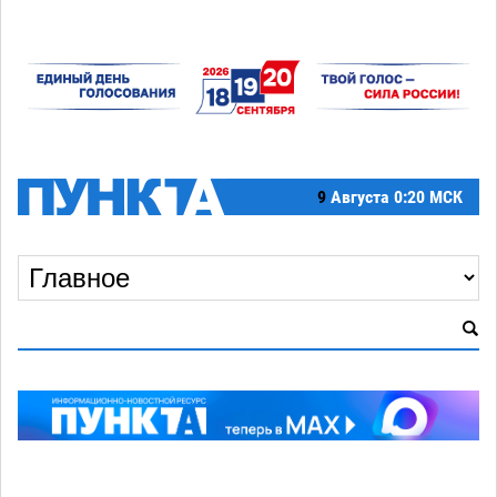
9
Августа
0:20 МСК