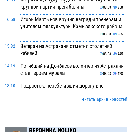
крупной партии прегабалина
08.08
358
Игорь Мартынов вручил награды тренерам и
16:58
учителям физкультуры Камызякского района
08.08
265
Ветеран из Астрахани отметил столетний
15:32
юбилей
08.08
445
Погибший на Донбассе волонтер из Астрахани
14:19
стал героем мурала
08.08
428
Подросток, перебегавший дорогу вне
13:10
перехода, попал под колеса авто в Астрахани
Читать архив новостей
08.08
567
Астраханский следком помог подростку
12:02
получить зарплату за честный труд
08.08
368
ВЕРОНИКА ИОШКО