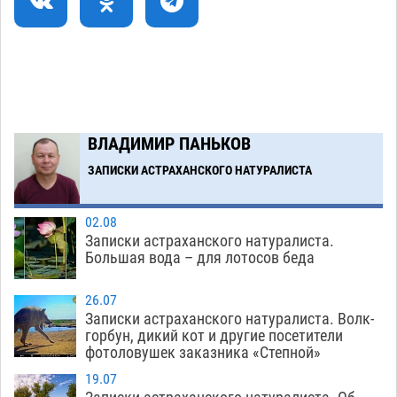
07.08
582
Тяга к сверхскоростям обошлась
15:28
астраханской логистической компании в 400
тысяч рублей
07.08
603
Астраханские кутилы сменили барные стойки
14:44
ВЛАДИМИР ПАНЬКОВ
на полицейские дежурки
07.08
618
ЗАПИСКИ АСТРАХАНСКОГО НАТУРАЛИСТА
Загрузить еще
02.08
Записки астраханского натуралиста.
Большая вода – для лотосов беда
26.07
Записки астраханского натуралиста. Волк-
горбун, дикий кот и другие посетители
фотоловушек заказника «Степной»
19.07