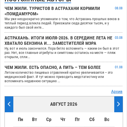
ЧЕМ ЖИЛИ. ТУРИСТОВ В АСТРАХАНИ КОРМИЛИ
08.08
«ПОМДАМУРОМ»
Мы уже неоднократно упоминали о том, что Астрахань прошлых веков в
теплый период влекла людей. Приезжали сюда десятки тысяч, и у
каждого был свой инте...
АСТРАХАНЬ. ИТОГИ ИЮЛЯ-2026. В СЕРЕДИНЕ ЛЕТА НЕ
03.08
ХВАТАЛО БЕНЗИНА И… ЗАМЕСТИТЕЛЕЙ МЭРА
Ну, вот и июль закончился. Пора бегло вспомнить — каким он был в этот
раз. Нет, все главные атрибуты и симптомы остались на месте — пляж
открыли, спли...
ЧЕМ ЖИЛИ. ЕСТЬ ОПАСНО, А ПИТЬ – ТЕМ БОЛЕЕ
01.08
Летом количество пищевых отравлений кратно увеличивается – это
медицинский факт. И тут можно приводить медстатистику или
вспоминать недавнюю ситуацию ...
Архив
АВГУСТ 2026
Пн
Вт
Ср
Чт
Пт
Сб
Вс