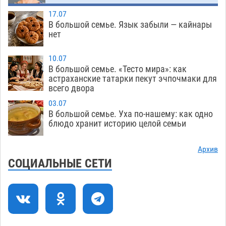
Астраханский детский омбудсмен помогла
09:54
17.07
многодетному отцу вернуть родительские
В большой семье. Язык забыли — кайнары
права
нет
06.08
325
В Астрахани купеческий банк укроют новой
09:13
10.07
крышей за шестнадцать миллионов
В большой семье. «Тесто мира»: как
астраханские татарки пекут эчпочмаки для
06.08
375
всего двора
Астраханские спасатели назвали причину
08:29
03.07
пожара, в котором погиб 3-месячный малыш
В большой семье. Уха по-нашему: как одно
блюдо хранит историю целой семьи
06.08
588
Арендатор заплатит миллионы за порчу
07:38
Архив
солью астраханских сельхозугодий
СОЦИАЛЬНЫЕ СЕТИ
06.08
370
Завтра погода вновь заставит астраханцев
20:27
жариться
05.08
422
Уникальные артефакты Золотой Орды
19:07