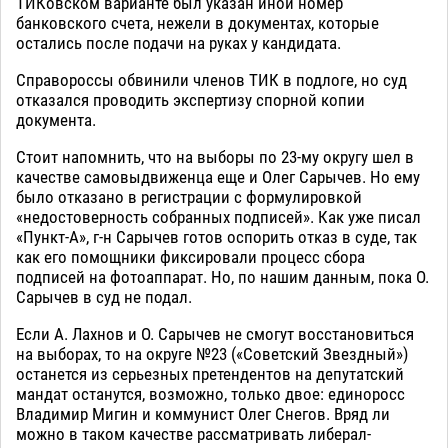
ТИКовском варианте был указан иной номер
банковского счета, нежели в документах, которые
остались после подачи на руках у кандидата.
Справороссы обвинили членов ТИК в подлоге, но суд
отказался проводить экспертизу спорной копии
документа.
Стоит напомнить, что на выборы по 23-му округу шел в
качестве самовыдвиженца еще и Олег Сарычев. Но ему
было отказано в регистрации с формулировкой
«недостоверность собранных подписей». Как уже писал
«Пункт-А», г-н Сарычев готов оспорить отказ в суде, так
как его помощники фиксировали процесс сбора
подписей на фотоаппарат. Но, по нашим данным, пока О.
Сарычев в суд не подал.
Если А. Лахнов и О. Сарычев не смогут восстановиться
на выборах, то на округе №23 («Советский Звездный»)
останется из серьезных претендентов на депутатский
мандат останутся, возможно, только двое: единоросс
Владимир Мигин и коммунист Олег Снегов. Вряд ли
можно в таком качестве рассматривать либерал-