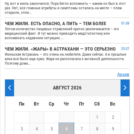
Ну, вот и июль закончился. Пора бегло вспомнить — каким он был в этот
раз. Нет, все главные атрибуты и симптомы остались на месте — пляж
открыли, спли...
ЧЕМ ЖИЛИ. ЕСТЬ ОПАСНО, А ПИТЬ – ТЕМ БОЛЕЕ
01.08
Летом количество пищевых отравлений кратно увеличивается – это
медицинский факт. И тут можно приводить медстатистику или
вспоминать недавнюю ситуацию ...
ЧЕМ ЖИЛИ. «ЖАРЫ» В АСТРАХАНИ — ЭТО СЕРЬЕЗНО
25.07
Июльская Астрахань — это очень на любителя. Даже сейчас. А в прошлые
века все было еще хуже. Жара не располагала к активной деятельности.
Поэтому дома...
Архив
АВГУСТ 2026
Пн
Вт
Ср
Чт
Пт
Сб
Вс
1
2
3
4
5
6
7
8
9