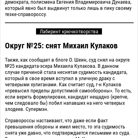
демократа, полисмена Евгения Владимировича Дунаева,
который явно был выдвинут только лишь в пику своему
тезке-справороссу.
Лабиринт крючкотворства
Округ №25: снят Михаил Кулаков
Также, как сообщает в блоге О. Шеин, суд снял на округе
№25 кандидата-эсера Михаила Кулакова. В данном
случае причиной стала неснятая судимость кандидата,
который в свое время вступил в уличную драку с
четверыми хулиганами. Как считает суд, г-н Кулаков
«превысил пределы допустимой самообороны». То есть,
если верить формулировке, кандидат нещадно (крепче,
чем следовало бы) побил напавших на него четверых
злодеев. Супермэн.
Справороссы настаивают, что даже если факт
превышения обороны и имел место, то эта судимость
снята уже давно, что подтверждается письмами из суда.