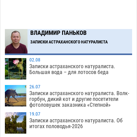
выставили в астраханском музее
05.08
506
Маленькую девочку увезли в больницу после
18:29
ДТП у «Алимпика» в Астрахани
05.08
686
ВЛАДИМИР ПАНЬКОВ
Загрузить еще
ЗАПИСКИ АСТРАХАНСКОГО НАТУРАЛИСТА
02.08
Записки астраханского натуралиста.
Большая вода – для лотосов беда
26.07
Записки астраханского натуралиста. Волк-
горбун, дикий кот и другие посетители
фотоловушек заказника «Степной»
19.07
Записки астраханского натуралиста. Об
итогах половодья-2026