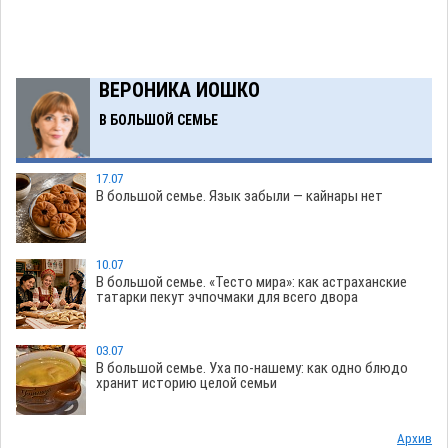
Мэрия Астрахани переводит городские зеленые зоны на
13:50
автоматический полив
06.08
283
Скончался второй ребенок после пожара в Астрахани
13:13
ВЕРОНИКА ИОШКО
06.08
687
В БОЛЬШОЙ СЕМЬЕ
Астраханские гандболисты с крупной победы стартовали
12:49
на Всероссийской Спартакиаде
06.08
335
17.07
В астраханском селе невестка изрешетила машину
12:16
В большой семье. Язык забыли — кайнары нет
свекрови
06.08
488
Астраханские приставы выдворили 12 нелегалов прямым
11:45
10.07
рейсом из Шереметьево
06.08
336
В большой семье. «Тесто мира»: как астраханские
татарки пекут эчпочмаки для всего двора
Как астраханцы назвали своих детей в июле
11:08
06.08
347
03.07
В Астрахани несовершеннолетнему дали условные 1,5
10:30
В большой семье. Уха по-нашему: как одно блюдо
года за найденные 200 г растения с наркотой
06.08
333
хранит историю целой семьи
Загрузить еще
Архив