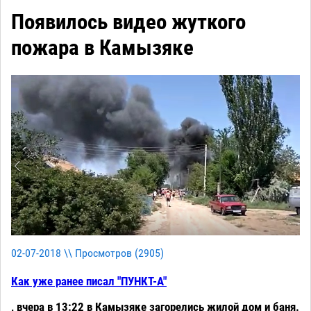
Появилось видео жуткого
пожара в Камызяке
02-07-2018 \\ Просмотров (
2905
)
Как уже ранее писал "ПУНКТ-А"
, вчера в 13:22 в Камызяке загорелись жилой дом и баня.