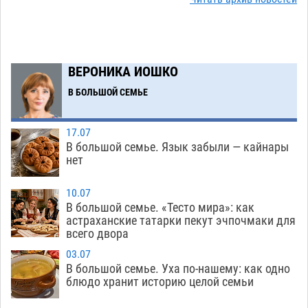
08.08
612
Астраханский следком помог подростку
12:02
получить зарплату за честный труд
08.08
410
ВЕРОНИКА ИОШКО
Фаворитская ноша: астраханские
10:51
В БОЛЬШОЙ СЕМЬЕ
гандболисты крупно проиграли пермякам
08.08
381
17.07
В большой семье. Язык забыли — кайнары
Лидеры чеченской диаспоры в Астрахани
09:00
нет
осудили выходку молодого лихача с улицы
Никольской
08.08
819
10.07
В большой семье. «Тесто мира»: как
Завтра астраханцы проведут день в режиме
18:00
астраханские татарки пекут эчпочмаки для
всего двора
экстремальной температурной нагрузки
07.08
779
03.07
В большой семье. Уха по-нашему: как одно
Астраханский котлован с мусором угрожает
17:09
блюдо хранит историю целой семьи
плодородию Харабалинского района