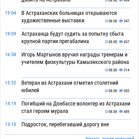
08.08
434
В Астраханских больницах открываются
19:04
художественные выставки
08.08
347
Астраханца будут судить за попытку сбыта
18:09
крупной партии прегабалина
08.08
437
Игорь Мартынов вручил награды тренерам и
16:58
учителям физкультуры Камызякского района
08.08
314
Ветеран из Астрахани отметил столетний
15:32
юбилей
08.08
505
Погибший на Донбассе волонтер из Астрахани
14:19
стал героем мурала
08.08
489
Подросток, перебегавший дорогу вне
13:10
перехода, попал под колеса авто в Астрахани
Читать архив новостей