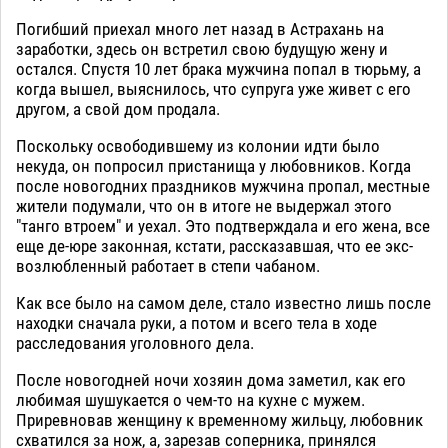
Погибший приехал много лет назад в Астрахань на
заработки, здесь он встретил свою будущую жену и
остался. Спустя 10 лет брака мужчина попал в тюрьму, а
когда вышел, выяснилось, что супруга уже живет с его
другом, а свой дом продала.
Поскольку освободившему из колонии идти было
некуда, он попросил пристанища у любовников. Когда
после новогодних праздников мужчина пропал, местные
жители подумали, что он в итоге не выдержал этого
"танго втроем" и уехал. Это подтверждала и его жена, все
еще де-юре законная, кстати, рассказавшая, что ее экс-
возлюбленный работает в степи чабаном.
Как все было на самом деле, стало известно лишь после
находки сначала руки, а потом и всего тела в ходе
расследования уголовного дела.
После новогодней ночи хозяин дома заметил, как его
любимая шушукается о чем-то на кухне с мужем.
Приревновав женщину к временному жильцу, любовник
схватился за нож, а, зарезав соперника, принялся