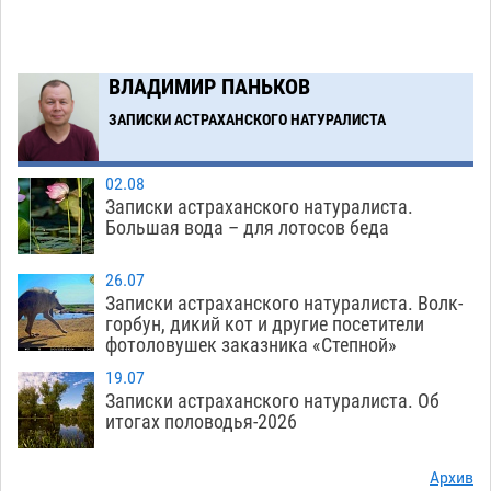
к 40-градусному пределу
06.08
464
В Астрахани впервые открыли смену по
18:57
ВЛАДИМИР ПАНЬКОВ
теории игр
06.08
425
ЗАПИСКИ АСТРАХАНСКОГО НАТУРАЛИСТА
Загрузить еще
02.08
Записки астраханского натуралиста.
Большая вода – для лотосов беда
26.07
Записки астраханского натуралиста. Волк-
горбун, дикий кот и другие посетители
фотоловушек заказника «Степной»
19.07
Записки астраханского натуралиста. Об
итогах половодья-2026
Архив