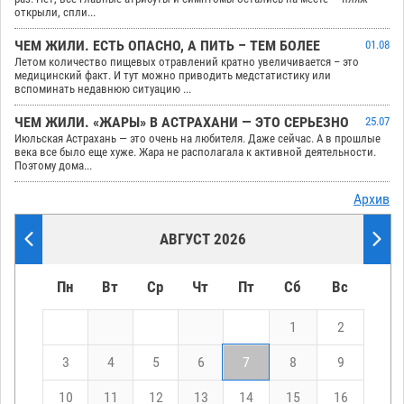
открыли, спли...
ЧЕМ ЖИЛИ. ЕСТЬ ОПАСНО, А ПИТЬ – ТЕМ БОЛЕЕ
01.08
Летом количество пищевых отравлений кратно увеличивается – это
медицинский факт. И тут можно приводить медстатистику или
вспоминать недавнюю ситуацию ...
ЧЕМ ЖИЛИ. «ЖАРЫ» В АСТРАХАНИ — ЭТО СЕРЬЕЗНО
25.07
Июльская Астрахань — это очень на любителя. Даже сейчас. А в прошлые
века все было еще хуже. Жара не располагала к активной деятельности.
Поэтому дома...
Архив
АВГУСТ 2026
Пн
Вт
Ср
Чт
Пт
Сб
Вс
1
2
3
4
5
6
7
8
9
10
11
12
13
14
15
16