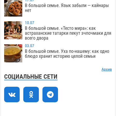
В большой семье. Язык забыли — кайнары
Астраханцев ждут на парковом газоне с
11:20
нет
призами и эрмитажными котами
07.08
229
10.07
Астраханский суд встал на сторону МЧС в
10:43
В большой семье. «Тесто мира»: как
астраханские татарки пекут эчпочмаки для
споре за возврат униформы
07.08
315
всего двора
На Всероссийской Спартакиаде астраханские
10:02
03.07
гандболисты уступили казанским «драконам»
В большой семье. Уха по-нашему: как одно
блюдо хранит историю целой семьи
07.08
231
Все пострадавшие при пожаре на
09:25
Архив
Краснодарской в Астрахани скончались
СОЦИАЛЬНЫЕ СЕТИ
07.08
1181
Астраханский суд оценил четыре удара по
08:47
голове полицейского в сто тысяч рублей
07.08
314
Завтра астраханская жара вновь приблизится
19:36