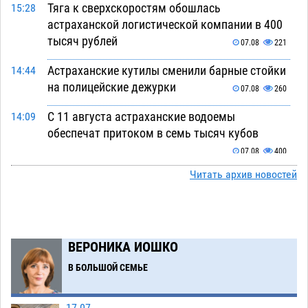
Тяга к сверхскоростям обошлась
15:28
астраханской логистической компании в 400
тысяч рублей
07.08
221
Астраханские кутилы сменили барные стойки
14:44
на полицейские дежурки
07.08
260
С 11 августа астраханские водоемы
14:09
обеспечат притоком в семь тысяч кубов
07.08
400
Читать архив новостей
Астраханский аэропорт попробует отбиться
13:29
от ворон в апелляционном суде
07.08
253
Астраханские археологи откопали древнюю
12:53
помойку
ВЕРОНИКА ИОШКО
07.08
461
В БОЛЬШОЙ СЕМЬЕ
В Астрахани подросток угнал мотоцикл и
11:58
похитил чужие мобильник с банковскими
картами
07.08
268
17.07