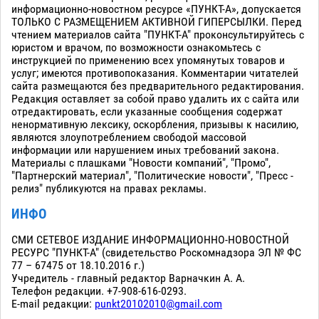
информационно-новостном ресурсе «ПУНКТ-А», допускается
ТОЛЬКО С РАЗМЕЩЕНИЕМ АКТИВНОЙ ГИПЕРСЫЛКИ. Перед
чтением материалов сайта "ПУНКТ-А" проконсультируйтесь с
юристом и врачом, по возможности ознакомьтесь с
инструкцией по применению всех упомянутых товаров и
услуг; имеются противопоказания. Комментарии читателей
сайта размещаются без предварительного редактирования.
Редакция оставляет за собой право удалить их с сайта или
отредактировать, если указанные сообщения содержат
ненормативную лексику, оскорбления, призывы к насилию,
являются злоупотреблением свободой массовой
информации или нарушением иных требований закона.
Материалы с плашками "Новости компаний", "Промо",
"Партнерский материал", "Политические новости", "Пресс -
релиз" публикуются на правах рекламы.
ИНФО
СМИ СЕТЕВОЕ ИЗДАНИЕ ИНФОРМАЦИОННО-НОВОСТНОЙ
РЕСУРС "ПУНКТ-А" (свидетельство Роскомнадзора ЭЛ № ФС
77 – 67475 от 18.10.2016 г.)
Учредитель - главный редактор Варначкин А. А.
Телефон редакции. +7-908-616-0293.
E-mail редакции:
punkt20102010@gmail.com