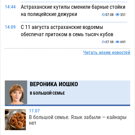
Астраханские кутилы сменили барные стойки
14:44
на полицейские дежурки
07.08
351
С 11 августа астраханские водоемы
14:09
обеспечат притоком в семь тысяч кубов
07.08
692
Читать архив новостей
Астраханский аэропорт попробует отбиться
13:29
от ворон в апелляционном суде
07.08
360
Астраханские археологи откопали древнюю
12:53
помойку
ВЕРОНИКА ИОШКО
07.08
552
В БОЛЬШОЙ СЕМЬЕ
В Астрахани подросток угнал мотоцикл и
11:58
похитил чужие мобильник с банковскими
картами
07.08
336
17.07
В большой семье. Язык забыли — кайнары
Астраханцев ждут на парковом газоне с
11:20
нет
призами и эрмитажными котами
07.08
292