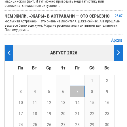
медицинский факт. И тут можно приводить медстатистику или
вспоминать недавнюю ситуацию ...
ЧЕМ ЖИЛИ. «ЖАРЫ» В АСТРАХАНИ — ЭТО СЕРЬЕЗНО
25.07
Июльская Астрахань — это очень на любителя. Даже сейчас. А в прошлые
века все было еще хуже. Жара не располагала к активной деятельности.
Поэтому дома...
Архив
АВГУСТ 2026
Пн
Вт
Ср
Чт
Пт
Сб
Вс
1
2
3
4
5
6
7
8
9
10
11
12
13
14
15
16
17
18
19
20
21
22
23
24
25
26
27
28
29
30