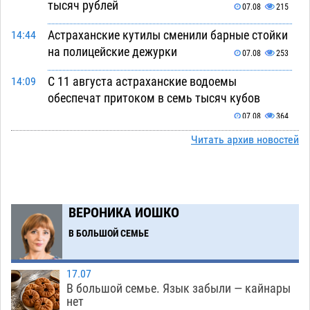
тысяч рублей
07.08
215
Астраханские кутилы сменили барные стойки
14:44
на полицейские дежурки
07.08
253
С 11 августа астраханские водоемы
14:09
обеспечат притоком в семь тысяч кубов
07.08
364
Читать архив новостей
Астраханский аэропорт попробует отбиться
13:29
от ворон в апелляционном суде
07.08
248
Астраханские археологи откопали древнюю
12:53
помойку
ВЕРОНИКА ИОШКО
07.08
456
В БОЛЬШОЙ СЕМЬЕ
В Астрахани подросток угнал мотоцикл и
11:58
похитил чужие мобильник с банковскими
картами
07.08
264
17.07
В большой семье. Язык забыли — кайнары
Астраханцев ждут на парковом газоне с
11:20
нет