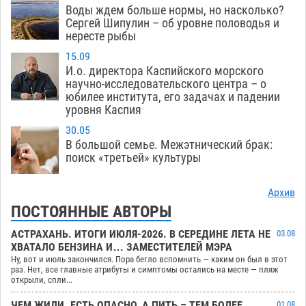
Воды ждем больше нормы, но насколько?
Сергей Шипулин – об уровне половодья и
нересте рыбы
15.09
И.о. директора Каспийского морского
научно-исследовательского центра – о
юбилее института, его задачах и падении
уровня Каспия
30.05
В большой семье. Межэтнический брак:
поиск «третьей» культуры
Архив
ПОСТОЯННЫЕ АВТОРЫ
АСТРАХАНЬ. ИТОГИ ИЮЛЯ-2026. В СЕРЕДИНЕ ЛЕТА НЕ
03.08
ХВАТАЛО БЕНЗИНА И… ЗАМЕСТИТЕЛЕЙ МЭРА
Ну, вот и июль закончился. Пора бегло вспомнить — каким он был в этот
раз. Нет, все главные атрибуты и симптомы остались на месте — пляж
открыли, спли...
ЧЕМ ЖИЛИ. ЕСТЬ ОПАСНО, А ПИТЬ – ТЕМ БОЛЕЕ
01.08