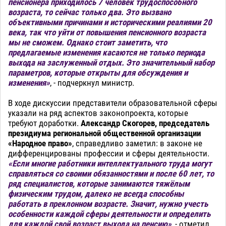
пенсионера приходилось 7 человек трудоспособного
возраста, то сейчас только два. Это вызвано
объективными причинами и историческими реалиями 20
века, так что уйти от повышения пенсионного возраста
мы не сможем. Однако стоит заметить, что
предлагаемые изменения касаются не только периода
выхода на заслуженный отдых. Это значительный набор
параметров, которые открыты для обсуждения и
изменения»
, - подчеркнул министр.
В ходе дискуссии представители образовательной сферы
указали на ряд аспектов законопроекта, которые
требуют доработки.
Александр Скогорев, председатель
президиума региональной общественной организации
«Народное право»
, справедливо заметил: в законе не
дифференцированы профессии и сферы деятельности.
«Если многие работники интеллектуального труда могут
справляться со своими обязанностями и после 60 лет, то
ряд специалистов, которые занимаются тяжёлым
физическим трудом, далеко не всегда способны
работать в преклонном возрасте. Значит, нужно учесть
особенности каждой сферы деятельности и определить
для каждой свой возраст выхода на пенсию»
, - отметил