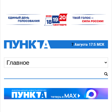
7
Августа
17:5 МСК