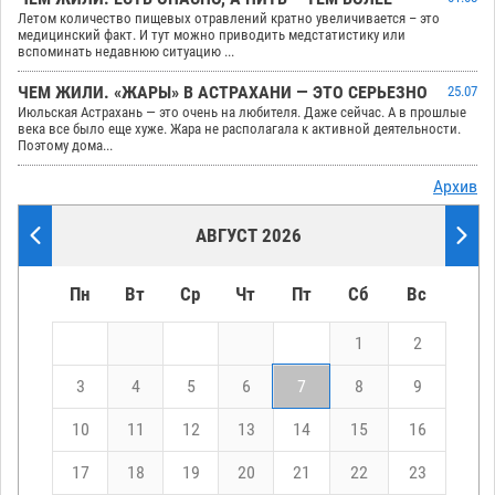
Летом количество пищевых отравлений кратно увеличивается – это
медицинский факт. И тут можно приводить медстатистику или
вспоминать недавнюю ситуацию ...
ЧЕМ ЖИЛИ. «ЖАРЫ» В АСТРАХАНИ — ЭТО СЕРЬЕЗНО
25.07
Июльская Астрахань — это очень на любителя. Даже сейчас. А в прошлые
века все было еще хуже. Жара не располагала к активной деятельности.
Поэтому дома...
Архив
АВГУСТ 2026
Пн
Вт
Ср
Чт
Пт
Сб
Вс
1
2
3
4
5
6
7
8
9
10
11
12
13
14
15
16
17
18
19
20
21
22
23