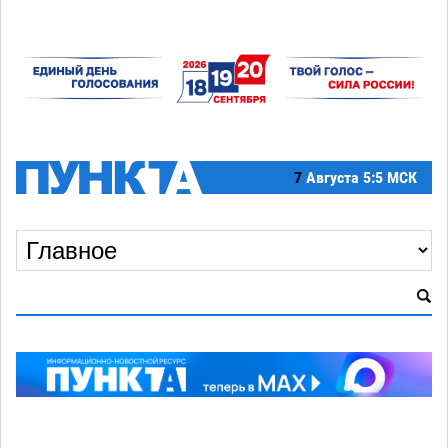
7
Августа
5:5 МСК