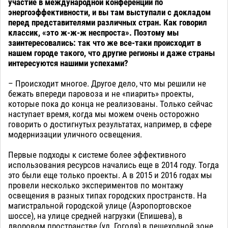
участие в международной конференции по
энергоэффективности, и вы там выступали с докладом
перед представителями различных стран. Как говорил
классик, «это ж-ж-ж неспроста». Поэтому мы
заинтересовались: так что же все-таки происходит в
нашем городе такого, что другие регионы и даже страны
интересуются нашими успехами?
– Происходит многое. Другое дело, что мы решили не
бежать впереди паровоза и не «пиарить» проекты,
которые пока до конца не реализованы. Только сейчас
наступает время, когда мы можем очень осторожно
говорить о достигнутых результатах, например, в сфере
модернизации уличного освещения.
Первые подходы к системе более эффективного
использования ресурсов начались еще в 2014 году. Тогда
это были еще только проекты. А в 2015 и 2016 годах мы
провели несколько экспериментов по монтажу
освещения в разных типах городских пространств. На
магистральной городской улице (Аэропортовское
шоссе), на улице средней нагрузки (Епишева), в
дворовом пространстве (ул. Гоголя) в пешеходной зоне