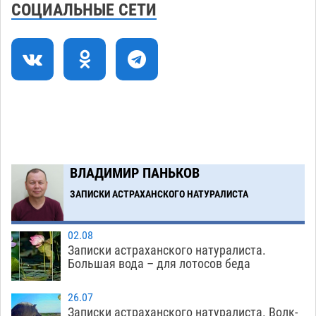
СОЦИАЛЬНЫЕ СЕТИ
06.08
341
Как астраханцы назвали своих детей в июле
11:08
06.08
351
В Астрахани несовершеннолетнему дали
10:30
условные 1,5 года за найденные 200 г
растения с наркотой
06.08
337
Загрузить еще
ВЛАДИМИР ПАНЬКОВ
ЗАПИСКИ АСТРАХАНСКОГО НАТУРАЛИСТА
02.08
Записки астраханского натуралиста.
Большая вода – для лотосов беда
26.07
Записки астраханского натуралиста. Волк-