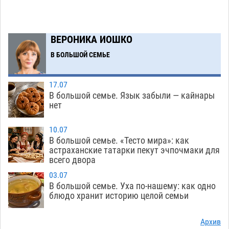
06.08
303
Буддийские святыни из Астрахани выставили
14:35
в музее Пушкина в Москве
06.08
278
ВЕРОНИКА ИОШКО
Мэрия Астрахани переводит городские
13:50
В БОЛЬШОЙ СЕМЬЕ
зеленые зоны на автоматический полив
06.08
289
17.07
В большой семье. Язык забыли — кайнары
Скончался второй ребенок после пожара в
13:13
нет
Астрахани
06.08
701
10.07
Астраханские гандболисты с крупной победы
12:49
В большой семье. «Тесто мира»: как
стартовали на Всероссийской Спартакиаде
астраханские татарки пекут эчпочмаки для
всего двора
06.08
342
03.07
В астраханском селе невестка изрешетила
12:16
В большой семье. Уха по-нашему: как одно
машину свекрови
блюдо хранит историю целой семьи
06.08
494
Астраханские приставы выдворили 12
11:45
Архив
нелегалов прямым рейсом из Шереметьево