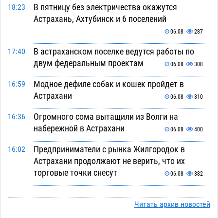
В пятницу без электричества окажутся
18:23
Астрахань, Ахтубинск и 6 поселений
06.08
287
В астраханском поселке ведутся работы по
17:40
двум федеральным проектам
06.08
308
Модное дефиле собак и кошек пройдет в
16:59
Астрахани
06.08
310
Огромного сома вытащили из Волги на
16:36
набережной в Астрахани
06.08
400
Предприниматели с рынка Жилгородок в
16:02
Астрахани продолжают не верить, что их
торговые точки снесут
06.08
382
Ящерицу из астраханской пустыни поместили
15:22
на новой серебряной монете Банка России
Читать архив новостей