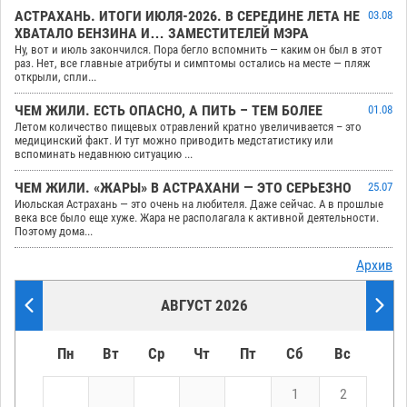
АСТРАХАНЬ. ИТОГИ ИЮЛЯ-2026. В СЕРЕДИНЕ ЛЕТА НЕ
03.08
ХВАТАЛО БЕНЗИНА И… ЗАМЕСТИТЕЛЕЙ МЭРА
Ну, вот и июль закончился. Пора бегло вспомнить — каким он был в этот
раз. Нет, все главные атрибуты и симптомы остались на месте — пляж
открыли, спли...
ЧЕМ ЖИЛИ. ЕСТЬ ОПАСНО, А ПИТЬ – ТЕМ БОЛЕЕ
01.08
Летом количество пищевых отравлений кратно увеличивается – это
медицинский факт. И тут можно приводить медстатистику или
вспоминать недавнюю ситуацию ...
ЧЕМ ЖИЛИ. «ЖАРЫ» В АСТРАХАНИ — ЭТО СЕРЬЕЗНО
25.07
Июльская Астрахань — это очень на любителя. Даже сейчас. А в прошлые
века все было еще хуже. Жара не располагала к активной деятельности.
Поэтому дома...
Архив
АВГУСТ 2026
Пн
Вт
Ср
Чт
Пт
Сб
Вс
1
2