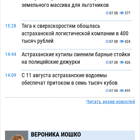
земельного массива для льготников
07.08
377
Тяга к сверхскоростям обошлась
15:28
астраханской логистической компании в 400
тысяч рублей
07.08
424
Астраханские кутилы сменили барные стойки
14:44
на полицейские дежурки
07.08
426
С 11 августа астраханские водоемы
14:09
обеспечат притоком в семь тысяч кубов
07.08
835
Читать архив новостей
Астраханский аэропорт попробует отбиться
13:29
от ворон в апелляционном суде
07.08
444
Астраханские археологи откопали древнюю
12:53
помойку
ВЕРОНИКА ИОШКО
07.08
623