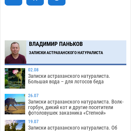
голове полицейского в сто тысяч рублей
07.08
421
Завтра астраханская жара вновь приблизится
19:36
к 40-градусному пределу
06.08
574
В Астрахани впервые открыли смену по
18:57
ВЛАДИМИР ПАНЬКОВ
теории игр
06.08
505
ЗАПИСКИ АСТРАХАНСКОГО НАТУРАЛИСТА
Загрузить еще
02.08
Записки астраханского натуралиста.
Большая вода – для лотосов беда
26.07
Записки астраханского натуралиста. Волк-
горбун, дикий кот и другие посетители
фотоловушек заказника «Степной»
19.07
Записки астраханского натуралиста. Об