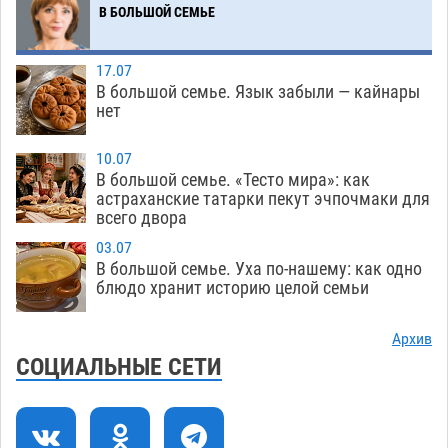
В БОЛЬШОЙ СЕМЬЕ
В Астрахани подросток угнал мотоцикл и
11:58
похитил чужие мобильник с банковскими
картами
07.08
387
17.07
В большой семье. Язык забыли — кайнары
Астраханцев ждут на парковом газоне с
11:20
нет
призами и эрмитажными котами
07.08
343
10.07
Астраханский суд встал на сторону МЧС в
10:43
В большой семье. «Тесто мира»: как
астраханские татарки пекут эчпочмаки для
споре за возврат униформы
07.08
543
всего двора
На Всероссийской Спартакиаде астраханские
10:02
03.07
гандболисты уступили казанским «драконам»
В большой семье. Уха по-нашему: как одно
блюдо хранит историю целой семьи
07.08
322
Все пострадавшие при пожаре на
09:25
Архив
Краснодарской в Астрахани скончались
СОЦИАЛЬНЫЕ СЕТИ
07.08
1523
Астраханский суд оценил четыре удара по
08:47