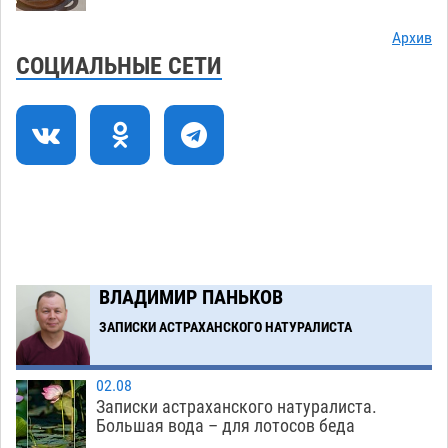
Все пострадавшие при пожаре на
09:25
Архив
Краснодарской в Астрахани скончались
СОЦИАЛЬНЫЕ СЕТИ
07.08
1532
Астраханский суд оценил четыре удара по
08:47
голове полицейского в сто тысяч рублей
07.08
428
Завтра астраханская жара вновь приблизится
19:36
к 40-градусному пределу
06.08
578
В Астрахани впервые открыли смену по
18:57
ВЛАДИМИР ПАНЬКОВ
теории игр
06.08
509
ЗАПИСКИ АСТРАХАНСКОГО НАТУРАЛИСТА
Загрузить еще
02.08
Записки астраханского натуралиста.
Большая вода – для лотосов беда