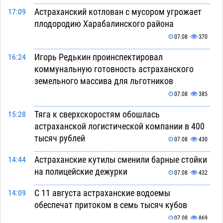
Астраханский котлован с мусором угрожает
17:09
плодородию Харабалинского района
07.08
370
Игорь Редькин проинспектировал
16:24
коммунальную готовность астраханского
земельного массива для льготников
07.08
385
Тяга к сверхскоростям обошлась
15:28
астраханской логистической компании в 400
тысяч рублей
07.08
430
Астраханские кутилы сменили барные стойки
14:44
на полицейские дежурки
07.08
432
С 11 августа астраханские водоемы
14:09
обеспечат притоком в семь тысяч кубов
07.08
869