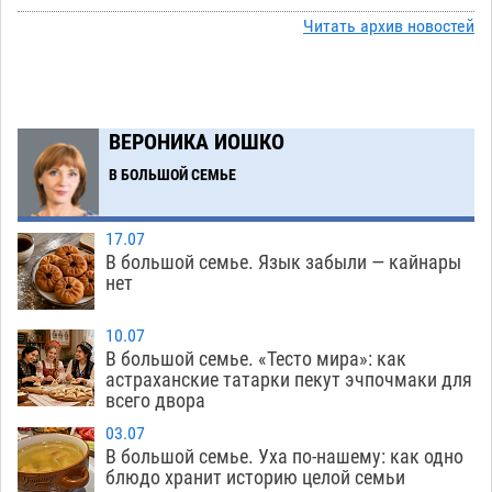
Читать архив новостей
Астраханский аэропорт попробует отбиться
13:29
от ворон в апелляционном суде
07.08
452
Астраханские археологи откопали древнюю
12:53
помойку
ВЕРОНИКА ИОШКО
07.08
628
В БОЛЬШОЙ СЕМЬЕ
В Астрахани подросток угнал мотоцикл и
11:58
похитил чужие мобильник с банковскими
картами
07.08
391
17.07
В большой семье. Язык забыли — кайнары
Астраханцев ждут на парковом газоне с
11:20
нет
призами и эрмитажными котами
07.08
346
10.07
Астраханский суд встал на сторону МЧС в
10:43
В большой семье. «Тесто мира»: как
астраханские татарки пекут эчпочмаки для
споре за возврат униформы
07.08
549
всего двора
На Всероссийской Спартакиаде астраханские
10:02
03.07
гандболисты уступили казанским «драконам»
В большой семье. Уха по-нашему: как одно
блюдо хранит историю целой семьи
07.08
328