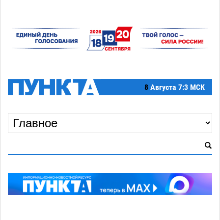
8
Августа
7:3 МСК